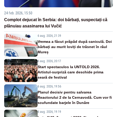
24 feb. 2026, 15:50
Complot dejucat în Serbia: doi bărbați, suspectați că
plănuiau asasinarea lui Vučić
6 aug. 2026, 21:39
Vremea a făcut prăpăd după caniculă. Doi
bărbați au murit loviți de trăsnet în râul
Mureș
6 aug. 2026, 20:17
Start spectaculos la UNTOLD 2026.
Artistul-surpriză care deschide prima
seară de festival
6 aug. 2026, 19:56
Planul decisiv pentru salvarea
Reactorului 2 de la Cernavodă. Cum vor fi
scufundate barjele în Dunăre
6 aug. 2026, 19:19