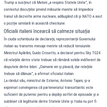
Trump a susținut că Meloni „a respins Statele Unite”, în
contextul discuțiilor privind măsurile menite să împiedice
Iranul să dezvolte arme nucleare, adăugând că și NATO a avut
o poziție similară în această chestiune.
Oficialii italieni încearcă să calmeze situația
În ciuda schimbului de declarații, reprezentanții Guvernului
italian au transmis mesaje menite să reducă tensiunile.
Ministrul Apărării, Guido Crosetto, a declarat pentru Sky TG24
că relațiile dintre state trebuie să rămână solide indiferent de
disputele dintre lideri. „Oamenii vin și pleacă, dar relațiile
trebuie să dăinuie”, a afirmat oficialul italian.
La rândul său, ministrul de Externe, Antonio Tajani, și-a
exprimat convingerea că parteneriatul transatlantic este
suficient de puternic pentru a depăși astfel de episoade și a
subliniat că legăturile dintre Statele Unite și Italia nu pot fi