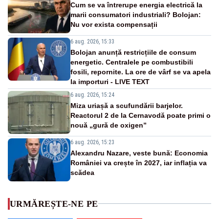
Cum se va întrerupe energia electrică la
marii consumatori industriali? Bolojan:
Nu vor exista compensații
6 aug. 2026, 15:33
Bolojan anunță restricțiile de consum
energetic. Centralele pe combustibili
fosili, repornite. La ore de vârf se va apela
la importuri - LIVE TEXT
6 aug. 2026, 15:24
Miza uriașă a scufundării barjelor.
Reactorul 2 de la Cernavodă poate primi o
nouă „gură de oxigen”
6 aug. 2026, 15:23
Alexandru Nazare, veste bună: Economia
României va crește în 2027, iar inflația va
scădea
URMĂREȘTE-NE PE