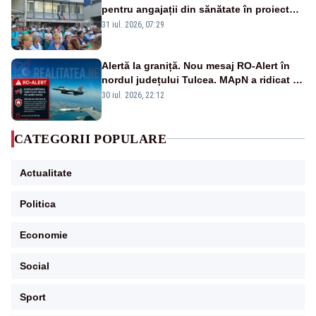
pentru angajații din sănătate în proiectul
Legii salarizării
31 iul. 2026, 07:29
Alertă la graniță. Nou mesaj RO-Alert în
nordul județului Tulcea. MApN a ridicat de
la sol două avioane F-16
30 iul. 2026, 22:12
CATEGORII POPULARE
Actualitate
Politica
Economie
Social
Sport