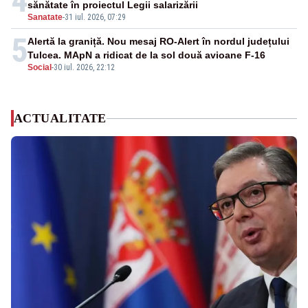
4
sănătate în proiectul Legii salarizării
Sanatate
-
31 iul. 2026, 07:29
5
Alertă la graniță. Nou mesaj RO-Alert în nordul județului
Tulcea. MApN a ridicat de la sol două avioane F-16
Social
-
30 iul. 2026, 22:12
ACTUALITATE