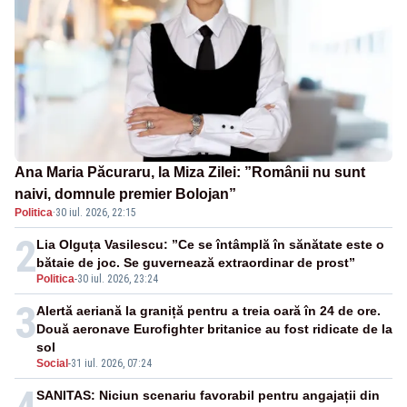
Ana Maria Păcuraru, la Miza Zilei: ”Românii nu sunt
naivi, domnule premier Bolojan”
Politica
·
30 iul. 2026, 22:15
2
Lia Olguța Vasilescu: ”Ce se întâmplă în sănătate este o
bătaie de joc. Se guvernează extraordinar de prost”
Politica
-
30 iul. 2026, 23:24
3
Alertă aeriană la graniță pentru a treia oară în 24 de ore.
Două aeronave Eurofighter britanice au fost ridicate de la
sol
Social
-
31 iul. 2026, 07:24
SANITAS: Niciun scenariu favorabil pentru angajații din