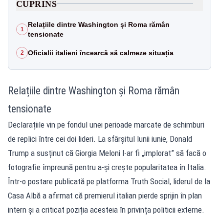
CUPRINS
Relațiile dintre Washington și Roma rămân
1
tensionate
Oficialii italieni încearcă să calmeze situația
2
Relațiile dintre Washington și Roma rămân
tensionate
Declarațiile vin pe fondul unei perioade marcate de schimburi
de replici între cei doi lideri. La sfârșitul lunii iunie, Donald
Trump a susținut că Giorgia Meloni l-ar fi „implorat” să facă o
fotografie împreună pentru a-și crește popularitatea în Italia.
Într-o postare publicată pe platforma Truth Social, liderul de la
Casa Albă a afirmat că premierul italian pierde sprijin în plan
intern și a criticat poziția acesteia în privința politicii externe.