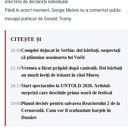
afectate de declarații individuale.
Până în acest moment, Giorgia Meloni nu a comentat public
mesajul publicat de Donald Trump.
CITEȘTE ȘI
Complot dejucat în Serbia: doi bărbați, suspectați
15:50
că plănuiau asasinarea lui Vučić
Vremea a făcut prăpăd după caniculă. Doi bărbați
21:39
au murit loviți de trăsnet în râul Mureș
Start spectaculos la UNTOLD 2026. Artistul-
20:17
surpriză care deschide prima seară de festival
Planul decisiv pentru salvarea Reactorului 2 de la
19:56
Cernavodă. Cum vor fi scufundate barjele în
Dunăre