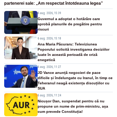
partenerei sale: „Am respectat întotdeauna legea”
6 aug. 2026, 15:39
Guvernul a adoptat o hotărâre care
aprobă planurile de pregătire pentru
riscuri
6 aug. 2026, 15:18
Ana Maria Păcuraru: Televiziunea
Poporului solicită investigarea deciziilor
luate în această perioadă de criză
enegetică
6 aug. 2026, 11:27
JD Vance anunță negocieri de pace
dificile și îndelungate cu Iranul, în timp ce
Teheranul neagă existența discuțiilor cu
SUA
6 aug. 2026, 11:24
Nicușor Dan, suspendat pentru că nu
propune un nume de prim-ministru, așa
cum prevede Constituția!