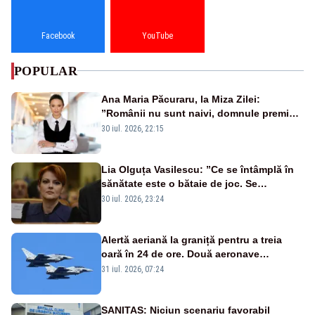
Facebook
YouTube
POPULAR
Ana Maria Păcuraru, la Miza Zilei:
”Românii nu sunt naivi, domnule premier
Bolojan”
30 iul. 2026, 22:15
Lia Olguța Vasilescu: ”Ce se întâmplă în
sănătate este o bătaie de joc. Se
guvernează extraordinar de prost”
30 iul. 2026, 23:24
Alertă aeriană la graniță pentru a treia
oară în 24 de ore. Două aeronave
Eurofighter britanice au fost ridicate de la
31 iul. 2026, 07:24
sol
SANITAS: Niciun scenariu favorabil