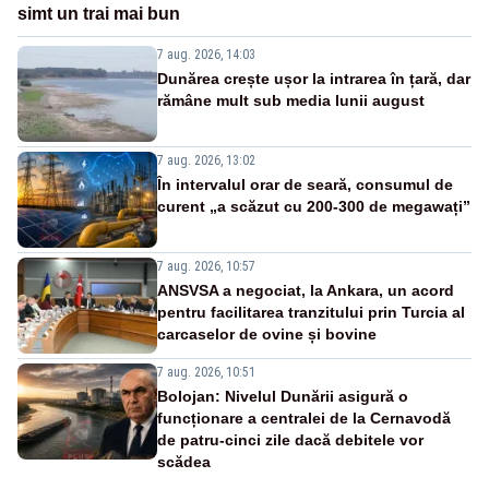
simt un trai mai bun
7 aug. 2026, 14:03
Dunărea crește ușor la intrarea în țară, dar
rămâne mult sub media lunii august
7 aug. 2026, 13:02
În intervalul orar de seară, consumul de
curent „a scăzut cu 200-300 de megawați”
7 aug. 2026, 10:57
ANSVSA a negociat, la Ankara, un acord
pentru facilitarea tranzitului prin Turcia al
carcaselor de ovine și bovine
7 aug. 2026, 10:51
Bolojan: Nivelul Dunării asigură o
funcționare a centralei de la Cernavodă
de patru-cinci zile dacă debitele vor
scădea