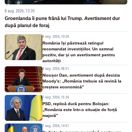
8 aug. 2026, 13:35
Groenlanda îi pune frână lui Trump. Avertisment dur
după planul de foraj
8 aug. 2026, 10:38
România își păstrează ratingul
recomandat investițiilor. Un semnal
pozitiv, dar și un avertisment pentru
autorități
8 aug. 2026, 08:51
Nicușor Dan, avertisment după decizia
Moody’s: „România trebuie să revină la
creștere economică”
7 aug. 2026, 15:26
PSD, replică dură pentru Bolojan:
„România este într-o situație de forță
majoră”
7 aug. 2026, 14:51