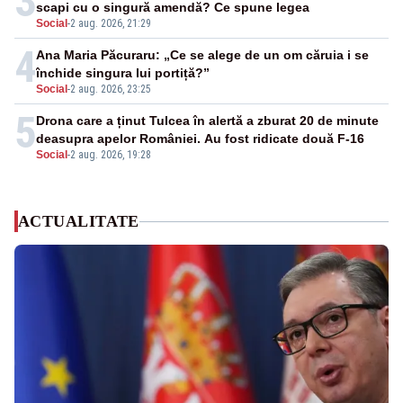
3
scapi cu o singură amendă? Ce spune legea
Social
-
2 aug. 2026, 21:29
4
Ana Maria Păcuraru: „Ce se alege de un om căruia i se
închide singura lui portiță?”
Social
-
2 aug. 2026, 23:25
5
Drona care a ținut Tulcea în alertă a zburat 20 de minute
deasupra apelor României. Au fost ridicate două F-16
Social
-
2 aug. 2026, 19:28
ACTUALITATE