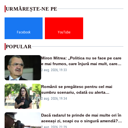
URMĂREȘTE-NE PE
Facebook
YouTube
POPULAR
Miron Mitrea: „Politica nu se face pe care
e mai frumos, care înjură mai mult, care
țipă mai tare, ci pe proiecte”
2 aug. 2026, 19:33
Românii se pregătesc pentru cel mai
sumbru scenariu, odată cu alerta
energetică
2 aug. 2026, 19:34
Dacă radarul te prinde de mai multe ori în
aceeași zi, scapi cu o singură amendă?
Ce spune legea
2 aug. 2026, 21:29