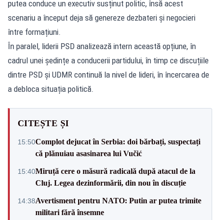
putea conduce un executiv susținut politic, însă acest
scenariu a început deja să genereze dezbateri și negocieri
între formațiuni.
În paralel, liderii PSD analizează intern această opțiune, în
cadrul unei ședințe a conducerii partidului, în timp ce discuțiile
dintre PSD și UDMR continuă la nivel de lideri, în încercarea de
a debloca situația politică.
CITEȘTE ȘI
Complot dejucat în Serbia: doi bărbați, suspectați
15:50
că plănuiau asasinarea lui Vučić
Miruță cere o măsură radicală după atacul de la
15:40
Cluj. Legea dezinformării, din nou în discuție
Avertisment pentru NATO: Putin ar putea trimite
14:38
militari fără însemne