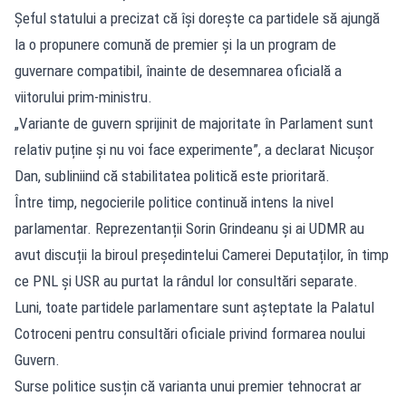
Șeful statului a precizat că își dorește ca partidele să ajungă
la o propunere comună de premier și la un program de
guvernare compatibil, înainte de desemnarea oficială a
viitorului prim-ministru.
„Variante de guvern sprijinit de majoritate în Parlament sunt
relativ puține și nu voi face experimente”, a declarat Nicușor
Dan, subliniind că stabilitatea politică este prioritară.
Între timp, negocierile politice continuă intens la nivel
parlamentar. Reprezentanții Sorin Grindeanu și ai UDMR au
avut discuții la biroul președintelui Camerei Deputaților, în timp
ce PNL și USR au purtat la rândul lor consultări separate.
Luni, toate partidele parlamentare sunt așteptate la Palatul
Cotroceni pentru consultări oficiale privind formarea noului
Guvern.
Surse politice susțin că varianta unui premier tehnocrat ar