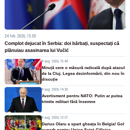
24 feb. 2026, 15:50
Complot dejucat în Serbia: doi bărbați, suspectați că
plănuiau asasinarea lui Vučić
9 aug. 2026, 15:40
Miruță cere o măsură radicală după atacul
de la Cluj. Legea dezinformării, din nou în
discuție
9 aug. 2026, 14:38
Avertisment pentru NATO: Putin ar putea
trimite militari fără însemne
9 aug. 2026, 13:37
Darius Olaru a spart gheața în Belgia! Gol
superb pentru Union Saint-Gilloise