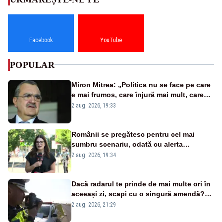
Facebook
YouTube
POPULAR
Miron Mitrea: „Politica nu se face pe care
e mai frumos, care înjură mai mult, care
țipă mai tare, ci pe proiecte”
2 aug. 2026, 19:33
Românii se pregătesc pentru cel mai
sumbru scenariu, odată cu alerta
energetică
2 aug. 2026, 19:34
Dacă radarul te prinde de mai multe ori în
aceeași zi, scapi cu o singură amendă?
Ce spune legea
2 aug. 2026, 21:29