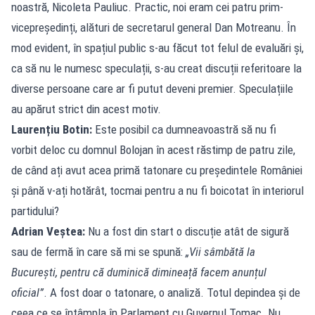
noastră, Nicoleta Pauliuc. Practic, noi eram cei patru prim-
vicepreședinți, alături de secretarul general Dan Motreanu. În
mod evident, în spațiul public s-au făcut tot felul de evaluări și,
ca să nu le numesc speculații, s-au creat discuții referitoare la
diverse persoane care ar fi putut deveni premier. Speculațiile
au apărut strict din acest motiv.
Laurențiu Botin:
Este posibil ca dumneavoastră să nu fi
vorbit deloc cu domnul Bolojan în acest răstimp de patru zile,
de când ați avut acea primă tatonare cu președintele României
și până v-ați hotărât, tocmai pentru a nu fi boicotat în interiorul
partidului?
Adrian Veștea:
Nu a fost din start o discuție atât de sigură
sau de fermă în care să mi se spună:
„Vii sâmbătă la
București, pentru că duminică dimineață facem anunțul
oficial”
. A fost doar o tatonare, o analiză. Totul depindea și de
ceea ce se întâmpla în Parlament cu Guvernul Tomac. Nu