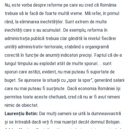
Nu, este vorba despre reforme pe care eu cred că România
trebuia să le facă de foarte multă vreme. Mă refer, în primul
rând, la eliminarea inechităților. Sunt extrem de multe
inechități care s-au acumulat. De exemplu, reforma în
administrația publică trebuia clar gândită la nivelul fiecărei
unități administrativ-teritoriale, stabilind o organigramă
corectă în funcție de anumiți indicatori preciși. Faptul că de-a
lungul timpului au explodat atât de multe sporuri... sunt
sporuri care astăzi, evident, nu mai puteau fi suportate de
buget. Se ajunsese la situații cu „spor la spor”, generând salarii
care nu mai puteau fi susținute. Dacă economia României își
permitea toate aceste cheltuieli, cred că nu ar fi avut nimeni
nimic de obiectat.
Laurențiu Botin:
Dar mulți oameni se uită la dumneavoastră
și se întreabă dacă veți fi mai nuanțat decât domnul Bolojan.