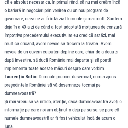
că e absolut necesar ca, în primul rând, să nu mai creăm încă
o barieră în negocieri prin venirea cu un nou program de
guvernare, ceea ce ar fi întârziat lucrurile și mai mult. Suntem
deja în a 40-a zi de când a fost adoptată moțiunea de cenzură
împotriva precedentului executiv, iar eu cred că astăzi, mai
mult ca oricând, avem nevoie să trecem la treabă. Avem
nevoie de un guvern cu puteri depline care, chiar de a doua zi
după învestire, să ducă România mai departe și să poată
implementa toate aceste măsuri despre care vorbim.
Laurențiu Botin:
Domnule premier desemnat, cum a ajuns
președintele României să vă desemneze tocmai pe
dumneavoastră?
Și mai vreau să vă întreb, atenție, dacă dumneavoastră aveți o
informație pe care noi am obținut-o deja pe surse: se pare că
numele dumneavoastră ar fi fost vehiculat încă de acum o
lună.