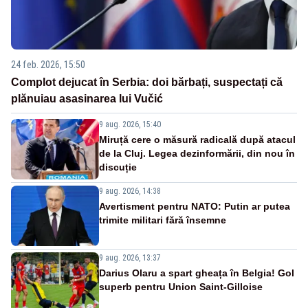
24 feb. 2026, 15:50
Complot dejucat în Serbia: doi bărbați, suspectați că
plănuiau asasinarea lui Vučić
9 aug. 2026, 15:40
Miruță cere o măsură radicală după atacul
de la Cluj. Legea dezinformării, din nou în
discuție
9 aug. 2026, 14:38
Avertisment pentru NATO: Putin ar putea
trimite militari fără însemne
9 aug. 2026, 13:37
Darius Olaru a spart gheața în Belgia! Gol
superb pentru Union Saint-Gilloise