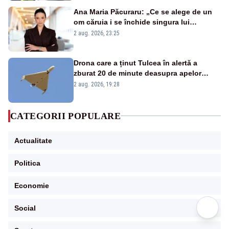
Ana Maria Păcuraru: „Ce se alege de un
om căruia i se închide singura lui
portiță?”
2 aug. 2026, 23:25
Drona care a ținut Tulcea în alertă a
zburat 20 de minute deasupra apelor
României. Au fost ridicate două F-16
2 aug. 2026, 19:28
CATEGORII POPULARE
Actualitate
Politica
Economie
Social