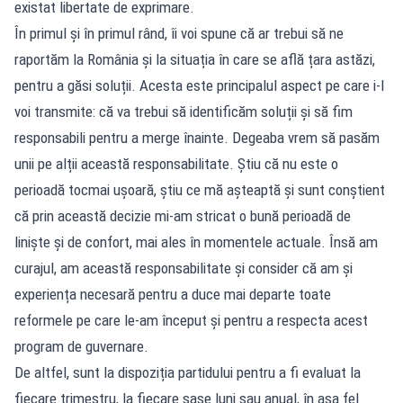
existat libertate de exprimare.
În primul și în primul rând, îi voi spune că ar trebui să ne
raportăm la România și la situația în care se află țara astăzi,
pentru a găsi soluții. Acesta este principalul aspect pe care i-l
voi transmite: că va trebui să identificăm soluții și să fim
responsabili pentru a merge înainte. Degeaba vrem să pasăm
unii pe alții această responsabilitate. Știu că nu este o
perioadă tocmai ușoară, știu ce mă așteaptă și sunt conștient
că prin această decizie mi-am stricat o bună perioadă de
liniște și de confort, mai ales în momentele actuale. Însă am
curajul, am această responsabilitate și consider că am și
experiența necesară pentru a duce mai departe toate
reformele pe care le-am început și pentru a respecta acest
program de guvernare.
De altfel, sunt la dispoziția partidului pentru a fi evaluat la
fiecare trimestru, la fiecare șase luni sau anual, în așa fel