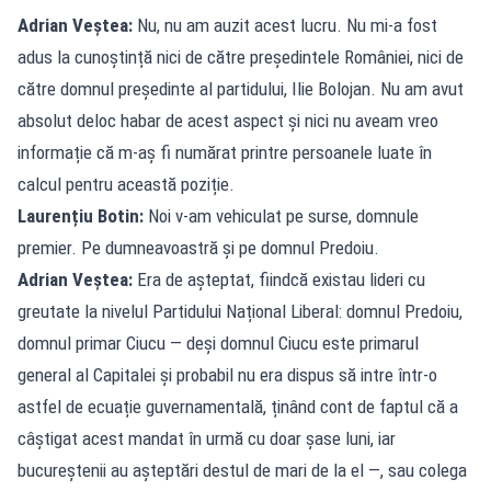
Adrian Veștea:
Nu, nu am auzit acest lucru. Nu mi-a fost
adus la cunoștință nici de către președintele României, nici de
către domnul președinte al partidului, Ilie Bolojan. Nu am avut
absolut deloc habar de acest aspect și nici nu aveam vreo
informație că m-aș fi numărat printre persoanele luate în
calcul pentru această poziție.
Laurențiu Botin:
Noi v-am vehiculat pe surse, domnule
premier. Pe dumneavoastră și pe domnul Predoiu.
Adrian Veștea:
Era de așteptat, fiindcă existau lideri cu
greutate la nivelul Partidului Național Liberal: domnul Predoiu,
domnul primar Ciucu — deși domnul Ciucu este primarul
general al Capitalei și probabil nu era dispus să intre într-o
astfel de ecuație guvernamentală, ținând cont de faptul că a
câștigat acest mandat în urmă cu doar șase luni, iar
bucureștenii au așteptări destul de mari de la el —, sau colega