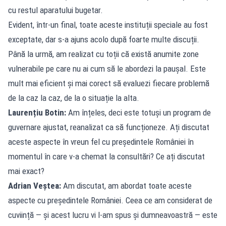
cu restul aparatului bugetar.
Evident, într-un final, toate aceste instituții speciale au fost
exceptate, dar s-a ajuns acolo după foarte multe discuții.
Până la urmă, am realizat cu toții că există anumite zone
vulnerabile pe care nu ai cum să le abordezi la paușal. Este
mult mai eficient și mai corect să evaluezi fiecare problemă
de la caz la caz, de la o situație la alta.
Laurențiu Botin:
Am înțeles, deci este totuși un program de
guvernare ajustat, reanalizat ca să funcționeze. Ați discutat
aceste aspecte în vreun fel cu președintele României în
momentul în care v-a chemat la consultări? Ce ați discutat
mai exact?
Adrian Veștea:
Am discutat, am abordat toate aceste
aspecte cu președintele României. Ceea ce am considerat de
cuviință — și acest lucru vi l-am spus și dumneavoastră — este