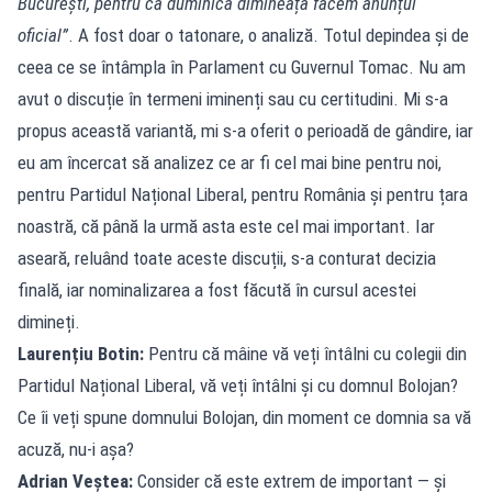
București, pentru că duminică dimineață facem anunțul
oficial”
. A fost doar o tatonare, o analiză. Totul depindea și de
ceea ce se întâmpla în Parlament cu Guvernul Tomac. Nu am
avut o discuție în termeni iminenți sau cu certitudini. Mi s-a
propus această variantă, mi s-a oferit o perioadă de gândire, iar
eu am încercat să analizez ce ar fi cel mai bine pentru noi,
pentru Partidul Național Liberal, pentru România și pentru țara
noastră, că până la urmă asta este cel mai important. Iar
aseară, reluând toate aceste discuții, s-a conturat decizia
finală, iar nominalizarea a fost făcută în cursul acestei
dimineți.
Laurențiu Botin:
Pentru că mâine vă veți întâlni cu colegii din
Partidul Național Liberal, vă veți întâlni și cu domnul Bolojan?
Ce îi veți spune domnului Bolojan, din moment ce domnia sa vă
acuză, nu-i așa?
Adrian Veștea:
Consider că este extrem de important — și