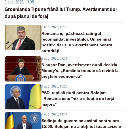
8 aug. 2026, 13:35
Groenlanda îi pune frână lui Trump. Avertisment dur
după planul de foraj
8 aug. 2026, 10:38
România își păstrează ratingul
recomandat investițiilor. Un semnal
pozitiv, dar și un avertisment pentru
autorități
8 aug. 2026, 08:51
Nicușor Dan, avertisment după decizia
Moody’s: „România trebuie să revină la
creștere economică”
7 aug. 2026, 15:26
PSD, replică dură pentru Bolojan:
„România este într-o situație de forță
majoră”
7 aug. 2026, 14:51
Ședința de guvern se amână pentru ora
15:00. Bolojan nu a obținut toate avizele