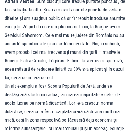
Adrian Veștea:
Sunt discuții care trebuie purtate punctual, de
la o situație la alta. Și eu am avut anumite puncte de vedere
diferite și am susținut public că ar fi trebuit introduse anumite
excepții. Vă pot da un exemplu concret: noi, la Brașov, avem
Serviciul Salvamont. Cele mai multe județe din România nu au
această specificitate și această necesitate. Noi, în schimb,
avem probabil cei mai frecventați munți din țară — masivele
Bucegi, Piatra Craiului, Făgăraș. Ei bine, la vremea respectivă,
acea măsură de reducere liniară cu 30% s-a aplicat și în cazul
lor, ceea ce nu era corect.
Un alt exemplu a fost Școala Populară de Artă, unde se
desfășoară studiu individual, iar marea majoritate a celor de
acolo lucrau pe normă didactică. Lor le-a crescut norma
didactică, ceea ce a făcut ca plata orară să devină mult mai
mică, deși în zona respectivă se făcuseră deja economii și
reforme substanțiale. Nu mai trebuiau puși în aceeași ecuație