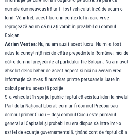
numele dumneavoastră ar fi fost vehiculat încă de acum o
lună. Vă întreb acest lucru în contextul în care vi se
reproșează acum că nu ați vorbit în prealabil cu domnul
Bolojan.
Adrian Veștea:
Nu, nu am auzit acest lucru. Nu mi-a fost
adus la cunoștință nici de către președintele României, nici de
către domnul președinte al partidului, Ilie Bolojan. Nu am avut
absolut deloc habar de acest aspect și nici nu aveam vreo
informație că m-aș fi numărat printre persoanele luate în
calcul pentru această poziție.
S-a vehiculat în spațiul public faptul că existau lideri la nivelul
Partidului Național Liberal, cum ar fi domnul Predoiu sau
domnul primar Ciucu — deși domnul Ciucu este primarul
general al Capitalei și probabil nu era dispus să intre într-o
astfel de ecuație guvernamentală, ținând cont de faptul că a