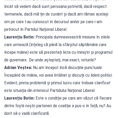
încât să vedem dacă sunt persoana potrivită, dacă respect
termenele, dacă mă țin de cuvânt și dacă am rămas același
om pe care l-au cunoscut în decursul anilor pe care i-am
petrecut în Partidul Național Liberal.
Laurențiu Botin:
Principala dumneavoastră misiune în zilele
care urmează (înțeleg că până la sfârșitul săptămânii care
începe mâine) este să prezentați lista cu miniștri și programul
de guvernare. De unde așteptați, mai exact, voturile?
Adrian Veștea:
Nu am început încă discuțiile punctuale.
Începând de mâine, voi avea întâlniri și discuții cu liderii politici.
Evident, prima problemă și primul lucru care trebuie clarificat
este situația din interiorul Partidului Național Liberal.
Laurențiu Botin:
Este o condiție pe care am văzut că fiecare
dintre foștii noștri parteneri de coaliție a pus-o în față, nu? Au
dorit să o vadă clarificată.