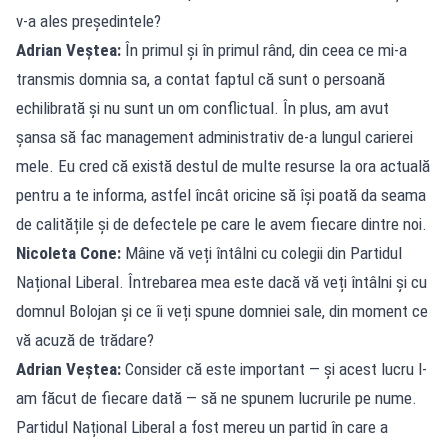
v-a ales președintele?
Adrian Veștea:
În primul și în primul rând, din ceea ce mi-a
transmis domnia sa, a contat faptul că sunt o persoană
echilibrată și nu sunt un om conflictual. În plus, am avut
șansa să fac management administrativ de-a lungul carierei
mele. Eu cred că există destul de multe resurse la ora actuală
pentru a te informa, astfel încât oricine să își poată da seama
de calitățile și de defectele pe care le avem fiecare dintre noi.
Nicoleta Cone:
Mâine vă veți întâlni cu colegii din Partidul
Național Liberal. Întrebarea mea este dacă vă veți întâlni și cu
domnul Bolojan și ce îi veți spune domniei sale, din moment ce
vă acuză de trădare?
Adrian Veștea:
Consider că este important — și acest lucru l-
am făcut de fiecare dată — să ne spunem lucrurile pe nume.
Partidul Național Liberal a fost mereu un partid în care a