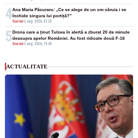
4
Ana Maria Păcuraru: „Ce se alege de un om căruia i se
închide singura lui portiță?”
Social
-
2 aug. 2026, 23:25
5
Drona care a ținut Tulcea în alertă a zburat 20 de minute
deasupra apelor României. Au fost ridicate două F-16
Social
-
2 aug. 2026, 19:28
ACTUALITATE