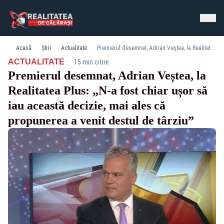
Acasă
Știri
Actualitate
Premierul desemnat, Adrian Veștea, la Realitatea Plus: „N-a fost chiar ușor să iau această decizie, mai ales că propunerea a venit destul de târziu”
·
ACTUALITATE
15 min citire
Premierul desemnat, Adrian Veștea, la
Realitatea Plus: „N-a fost chiar ușor să
iau această decizie, mai ales că
propunerea a venit destul de târziu”