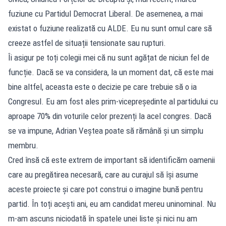
fuziune cu Partidul Democrat Liberal. De asemenea, a mai
existat o fuziune realizată cu ALDE. Eu nu sunt omul care să
creeze astfel de situații tensionate sau rupturi.
Îi asigur pe toți colegii mei că nu sunt agățat de niciun fel de
funcție. Dacă se va considera, la un moment dat, că este mai
bine altfel, aceasta este o decizie pe care trebuie să o ia
Congresul. Eu am fost ales prim-vicepreședinte al partidului cu
aproape 70% din voturile celor prezenți la acel congres. Dacă
se va impune, Adrian Veștea poate să rămână și un simplu
membru.
Cred însă că este extrem de important să identificăm oamenii
care au pregătirea necesară, care au curajul să își asume
aceste proiecte și care pot construi o imagine bună pentru
partid. În toți acești ani, eu am candidat mereu uninominal. Nu
m-am ascuns niciodată în spatele unei liste și nici nu am