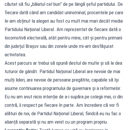
căutat să fiu „băiatul cel bun” de pe lângă șeful partidului. De
fiecare dată când am candidat uninominal, procentele pe care
le-am obținut la alegeri au fost cu mult mai mari decât media
Partidului Național Liberal. Am reprezentat de fiecare dată o
locomotivă electorală, atât pentru mine, cât și pentru primarii
din județul Brașov sau din zonele unde mi-am desfășurat
activitatea.
Acest parcurs ar trebui să spună destul de multe și să le dea
tuturor de gândit. Partidul Național Liberal are nevoie de mai
mulți lideri, are nevoie de persoane pregătite, capabile să își
asume continuarea programului de guvernare și a reformelor.
Eu nu am avut nicio intenție de a-i supăra pe colegii mei, ci din
contră, îi respect pe fiecare în parte. Am încredere că vor fi
alături de noi, de Partidul Național Liberal, fiindcă eu nu fac o
alianță separată și nu am venit cu un program propriu.