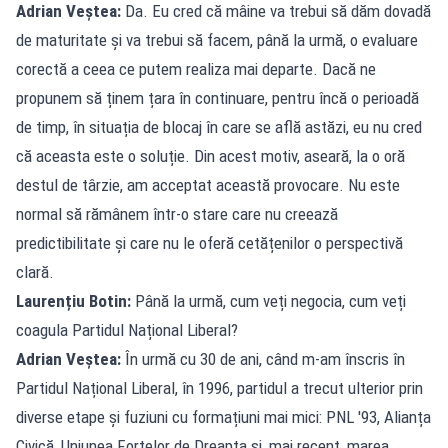
Adrian Veștea:
Da. Eu cred că mâine va trebui să dăm dovadă
de maturitate și va trebui să facem, până la urmă, o evaluare
corectă a ceea ce putem realiza mai departe. Dacă ne
propunem să ținem țara în continuare, pentru încă o perioadă
de timp, în situația de blocaj în care se află astăzi, eu nu cred
că aceasta este o soluție. Din acest motiv, aseară, la o oră
destul de târzie, am acceptat această provocare. Nu este
normal să rămânem într-o stare care nu creează
predictibilitate și care nu le oferă cetățenilor o perspectivă
clară.
Laurențiu Botin:
Până la urmă, cum veți negocia, cum veți
coagula Partidul Național Liberal?
Adrian Veștea:
În urmă cu 30 de ani, când m-am înscris în
Partidul Național Liberal, în 1996, partidul a trecut ulterior prin
diverse etape și fuziuni cu formațiuni mai mici: PNL '93, Alianța
Civică, Uniunea Forțelor de Dreapta și, mai recent, marea