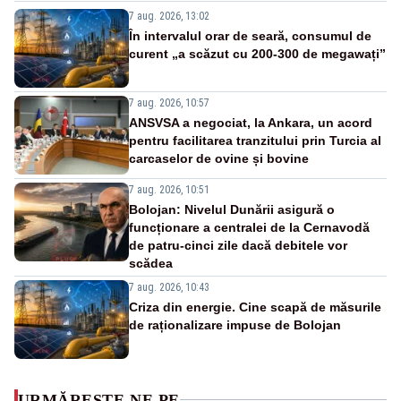
7 aug. 2026, 13:02
În intervalul orar de seară, consumul de
curent „a scăzut cu 200-300 de megawați”
7 aug. 2026, 10:57
ANSVSA a negociat, la Ankara, un acord
pentru facilitarea tranzitului prin Turcia al
carcaselor de ovine și bovine
7 aug. 2026, 10:51
Bolojan: Nivelul Dunării asigură o
funcționare a centralei de la Cernavodă
de patru-cinci zile dacă debitele vor
scădea
7 aug. 2026, 10:43
Criza din energie. Cine scapă de măsurile
de raționalizare impuse de Bolojan
URMĂREȘTE-NE PE