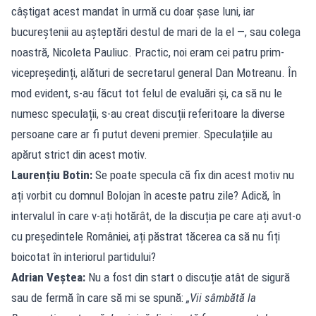
câștigat acest mandat în urmă cu doar șase luni, iar
bucureștenii au așteptări destul de mari de la el —, sau colega
noastră, Nicoleta Pauliuc. Practic, noi eram cei patru prim-
vicepreședinți, alături de secretarul general Dan Motreanu. În
mod evident, s-au făcut tot felul de evaluări și, ca să nu le
numesc speculații, s-au creat discuții referitoare la diverse
persoane care ar fi putut deveni premier. Speculațiile au
apărut strict din acest motiv.
Laurențiu Botin:
Se poate specula că fix din acest motiv nu
ați vorbit cu domnul Bolojan în aceste patru zile? Adică, în
intervalul în care v-ați hotărât, de la discuția pe care ați avut-o
cu președintele României, ați păstrat tăcerea ca să nu fiți
boicotat în interiorul partidului?
Adrian Veștea:
Nu a fost din start o discuție atât de sigură
sau de fermă în care să mi se spună:
„Vii sâmbătă la