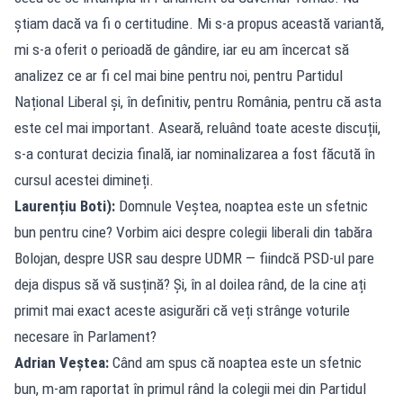
știam dacă va fi o certitudine. Mi s-a propus această variantă,
mi s-a oferit o perioadă de gândire, iar eu am încercat să
analizez ce ar fi cel mai bine pentru noi, pentru Partidul
Național Liberal și, în definitiv, pentru România, pentru că asta
este cel mai important. Aseară, reluând toate aceste discuții,
s-a conturat decizia finală, iar nominalizarea a fost făcută în
cursul acestei dimineți.
Laurențiu Boti):
Domnule Veștea, noaptea este un sfetnic
bun pentru cine? Vorbim aici despre colegii liberali din tabăra
Bolojan, despre USR sau despre UDMR — fiindcă PSD-ul pare
deja dispus să vă susțină? Și, în al doilea rând, de la cine ați
primit mai exact aceste asigurări că veți strânge voturile
necesare în Parlament?
Adrian Veștea:
Când am spus că noaptea este un sfetnic
bun, m-am raportat în primul rând la colegii mei din Partidul