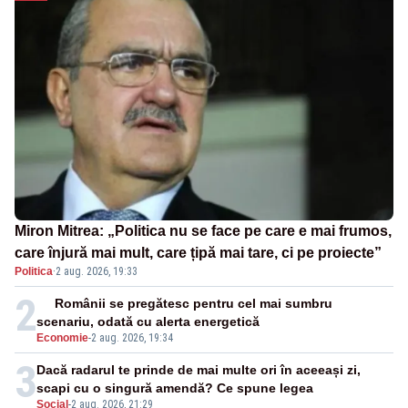
Miron Mitrea: „Politica nu se face pe care e mai frumos,
care înjură mai mult, care țipă mai tare, ci pe proiecte”
Politica
·
2 aug. 2026, 19:33
2
Românii se pregătesc pentru cel mai sumbru
scenariu, odată cu alerta energetică
Economie
-
2 aug. 2026, 19:34
3
Dacă radarul te prinde de mai multe ori în aceeași zi,
scapi cu o singură amendă? Ce spune legea
Social
-
2 aug. 2026, 21:29