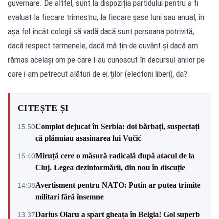
guvernare. De altfel, sunt la dispoziția partidului pentru a fi
evaluat la fiecare trimestru, la fiecare șase luni sau anual, în
așa fel încât colegii să vadă dacă sunt persoana potrivită,
dacă respect termenele, dacă mă țin de cuvânt și dacă am
rămas același om pe care l-au cunoscut în decursul anilor pe
care i-am petrecut alături de ei.ților (electorii liberi), da?
CITEȘTE ȘI
Complot dejucat în Serbia: doi bărbați, suspectați
15:50
că plănuiau asasinarea lui Vučić
Miruță cere o măsură radicală după atacul de la
15:40
Cluj. Legea dezinformării, din nou în discuție
Avertisment pentru NATO: Putin ar putea trimite
14:38
militari fără însemne
Darius Olaru a spart gheața în Belgia! Gol superb
13:37