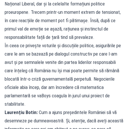
Național Liberal, dar și la celelalte formațiuni politice
proeuropene. Trecem printr-un moment extrem de tensionat,
în care reacțiile de moment pot fi pătimașe. Însă, după ce
primul val de emoție se așază, rațiunea și instinctul de
responsabilitate față de țară tind să prevaleze.
În ceea ce privește voturile și discuțiile politice, asigurările pe
care le am se bazează pe dialogul constructiv pe care l-am
avut și pe semnalele venite din partea liderilor responsabili
care înțeleg că România nu își mai poate permite să rămână
blocată într-o criză guvernamentală perpetuă. Negocierile
oficiale abia încep, dar am încredere că matematica
parlamentară se vaBoys coagula în jurul unui proiect de
stabilitate.
Laurențiu Botin:
Cum a ajuns președintele României să vă
desemneze pe dumneavoastră. Și, atenție, dacă aveți această
informație pe care noi am obținut-o pe surse: se pare că