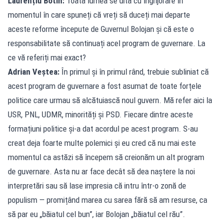
Laurențiu Botin:
Toată lumea se uită cu îngrijorare în
momentul în care spuneți că vreți să duceți mai departe
aceste reforme începute de Guvernul Bolojan și că este o
responsabilitate să continuați acel program de guvernare. La
ce vă referiți mai exact?
Adrian Veștea:
În primul și în primul rând, trebuie subliniat că
acest program de guvernare a fost asumat de toate forțele
politice care urmau să alcătuiască noul guvern. Mă refer aici la
USR, PNL, UDMR, minorități și PSD. Fiecare dintre aceste
formațiuni politice și-a dat acordul pe acest program. S-au
creat deja foarte multe polemici și eu cred că nu mai este
momentul ca astăzi să începem să creionăm un alt program
de guvernare. Asta nu ar face decât să dea naștere la noi
interpretări sau să lase impresia că intru într-o zonă de
populism — promițând marea cu sarea fără să am resurse, ca
să par eu „băiatul cel bun”, iar Bolojan „băiatul cel rău”.