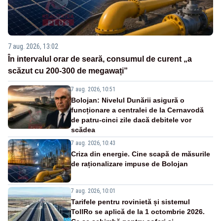
7 aug. 2026, 13:02
În intervalul orar de seară, consumul de curent „a
scăzut cu 200-300 de megawați”
7 aug. 2026, 10:51
Bolojan: Nivelul Dunării asigură o
funcționare a centralei de la Cernavodă
de patru-cinci zile dacă debitele vor
scădea
7 aug. 2026, 10:43
Criza din energie. Cine scapă de măsurile
de raționalizare impuse de Bolojan
7 aug. 2026, 10:01
Tarifele pentru rovinietă și sistemul
TollRo se aplică de la 1 octombrie 2026.