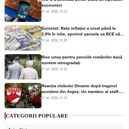
economici
31 iul. 2026, 13:22
Eurostat: Rata inflaţiei a urcat până la
2,9% în iulie, sporind şansele ca BCE să
majoreze dobânda
31 iul. 2026, 13:29
Risc uriaș pentru pensiile românilor dacă
suntem retrogradați
31 iul. 2026, 13:32
Reacția clubului Dinamo după tragicul
accident din Argeș: Un membru al staff-
ului medical a murit, antrenorul Adrian
31 iul. 2026, 13:16
Ropotan este în spital
CATEGORII POPULARE