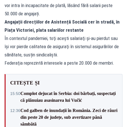
vor intra în incapacitate de plată, lăsând fără salarii peste
50.000 de angajați.
Angajații direcțiilor de Asistență Socială cer în stradă, în
Piața Victoriei, plata salariilor restante
În contextul pandemiei, toţi aceşti salariaţi şi-au pierdut sau
îşi vor pierde calitatea de asiguraţi în sistemul asigurărilor de
sănătate, susțin sindicaliștii.
Federaţia reprezintă interesele a peste 20.000 de membri.
CITEȘTE ȘI
Complot dejucat în Serbia: doi bărbați, suspectați
15:50
că plănuiau asasinarea lui Vučić
Cod galben de inundații în România. Zeci de râuri
12:36
din peste 20 de județe, sub avertizare până
sâmbătă