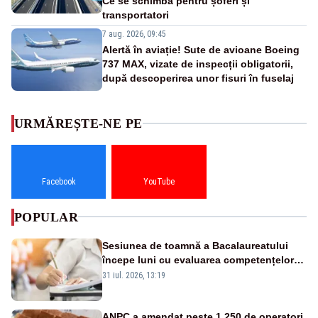
Ce se schimbă pentru șoferi și
transportatori
7 aug. 2026, 09:45
Alertă în aviație! Sute de avioane Boeing
737 MAX, vizate de inspecții obligatorii,
după descoperirea unor fisuri în fuselaj
URMĂREȘTE-NE PE
Facebook
YouTube
POPULAR
Sesiunea de toamnă a Bacalaureatului
începe luni cu evaluarea competențelor
orale la Limba română
31 iul. 2026, 13:19
ANPC a amendat peste 1.250 de operatori