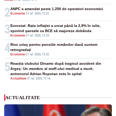
2
ANPC a amendat peste 1.250 de operatori economici
Economie
-
31 iul. 2026, 13:22
3
Eurostat: Rata inflaţiei a urcat până la 2,9% în iulie,
sporind şansele ca BCE să majoreze dobânda
Economie
-
31 iul. 2026, 13:29
4
Risc uriaș pentru pensiile românilor dacă suntem
retrogradați
Economie
-
31 iul. 2026, 13:32
5
Reacția clubului Dinamo după tragicul accident din
Argeș: Un membru al staff-ului medical a murit,
antrenorul Adrian Ropotan este în spital
Actualitate
-
31 iul. 2026, 13:16
ACTUALITATE