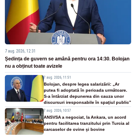
7 aug. 2026, 12:31
Ședința de guvern se amână pentru ora 14:30. Bolojan
nu a obținut toate avizele
7 aug. 2026, 11:51
Bolojan, despre legea salarizării: „Ar
putea fi adoptată în perioada următoare.
S-a întârziat depunerea din cauza unor
discursuri iresponsabile în spaţiul public”
7 aug. 2026, 10:57
ANSVSA a negociat, la Ankara, un acord
pentru facilitarea tranzitului prin Turcia al
carcaselor de ovine și bovine