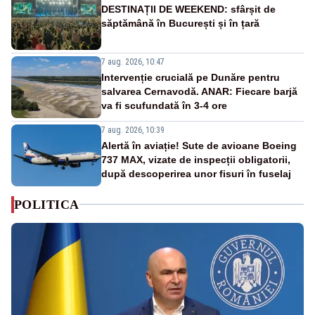
DESTINAȚII DE WEEKEND: sfârșit de
săptămână în București și în țară
7 aug. 2026, 10:47
Intervenție crucială pe Dunăre pentru
salvarea Cernavodă. ANAR: Fiecare barjă
va fi scufundată în 3-4 ore
7 aug. 2026, 10:39
Alertă în aviație! Sute de avioane Boeing
737 MAX, vizate de inspecții obligatorii,
după descoperirea unor fisuri în fuselaj
POLITICA