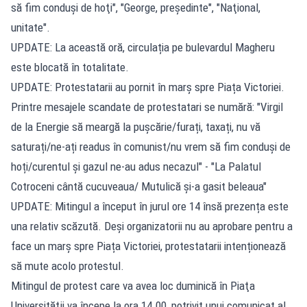
să fim conduşi de hoţi", "George, preşedinte", "Naţional,
unitate".
UPDATE: La această oră, circulația pe bulevardul Magheru
este blocată în totalitate.
UPDATE: Protestatarii au pornit în marș spre Piața Victoriei.
Printre mesajele scandate de protestatari se numără: "Virgil
de la Energie să meargă la pușcărie/furați, taxați, nu vă
saturați/ne-ați readus în comunist/nu vrem să fim conduși de
hoți/curentul și gazul ne-au adus necazul" - "La Palatul
Cotroceni cântă cucuveaua/ Mutulică și-a gasit beleaua"
UPDATE: Mitingul a început în jurul ore 14 însă prezența este
una relativ scăzută. Deși organizatorii nu au aprobare pentru a
face un marș spre Piața Victoriei, protestatarii intenționează
să mute acolo protestul.
Mitingul de protest care va avea loc duminică în Piaţa
Universităţii va începe la ora 14.00, potrivit unui comunicat al