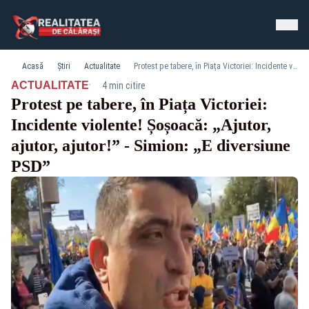
Acasă
Știri
Actualitate
Protest pe tabere, în Piața Victoriei: Incidente violente! Șoșoacă: „Ajutor, ajutor, ajutor!” - Simion: „E diversiune PSD”
·
ACTUALITATE
4 min citire
Protest pe tabere, în Piața Victoriei:
Incidente violente! Șoșoacă: „Ajutor,
ajutor, ajutor!” - Simion: „E diversiune
PSD”