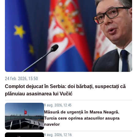
24 feb. 2026, 15:50
Complot dejucat în Serbia: doi bărbați, suspectați că
plănuiau asasinarea lui Vučić
9 aug. 2026, 12:45
Măsură de urgență în Marea Neagră.
Turcia cere oprirea atacurilor asupra
navelor
9 aug. 2026, 12:16