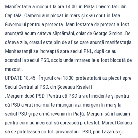
Manifestația a început la ora 14.00, în Piața Universității din
Capitală. Oamenii aun plecat în marș și s-au oprit în fața
Guvernului pentru a protesta. Manifestarea de protest a fost
anunțată acum câteva săptămâni, chiar de George Simion. De
câteva zile, orașul este plin de afișe care anunță manifestația.
Manifestanții se îndreaptă spre sediul PNL, după ce au
scandal la sediul PSD, acolo unde intrarea le-a fost blocată de
mascați.
UPDATE 18.45 - În jurul orei 18:30, protestatarii au plecat spre
Sediul Central al PSD, din Șoseaua Kiseleff.
„Mergem după PSD. Pentru că PSD a vrut incidente și pentru
că PSD a vrut mai multe mitinguri azi, mergem în marș la
sediul PSD și pe urmă revenim în Piață. Mergem să îi huiduim
pentru cum au încercat să oprească protestul. Marcel Ciolacu
să se potolească cu toți provocatorii. PSD, prin Lazarus și