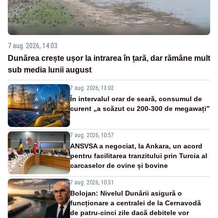
7 aug. 2026, 14:03
Dunărea crește ușor la intrarea în țară, dar rămâne mult
sub media lunii august
7 aug. 2026, 13:02
În intervalul orar de seară, consumul de
curent „a scăzut cu 200-300 de megawați”
7 aug. 2026, 10:57
ANSVSA a negociat, la Ankara, un acord
pentru facilitarea tranzitului prin Turcia al
carcaselor de ovine și bovine
7 aug. 2026, 10:51
Bolojan: Nivelul Dunării asigură o
funcționare a centralei de la Cernavodă
de patru-cinci zile dacă debitele vor