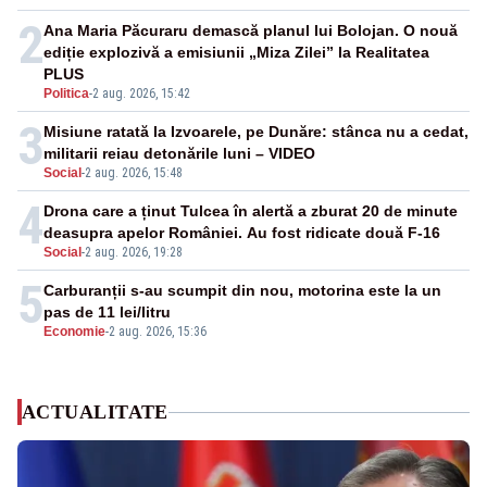
2
Ana Maria Păcuraru demască planul lui Bolojan. O nouă
ediție explozivă a emisiunii „Miza Zilei” la Realitatea
PLUS
Politica
-
2 aug. 2026, 15:42
3
Misiune ratată la Izvoarele, pe Dunăre: stânca nu a cedat,
militarii reiau detonările luni – VIDEO
Social
-
2 aug. 2026, 15:48
4
Drona care a ținut Tulcea în alertă a zburat 20 de minute
deasupra apelor României. Au fost ridicate două F-16
Social
-
2 aug. 2026, 19:28
5
Carburanții s-au scumpit din nou, motorina este la un
pas de 11 lei/litru
Economie
-
2 aug. 2026, 15:36
ACTUALITATE