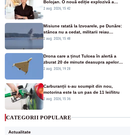
Bolojan. O nouă ediție explozivă a
emisiunii „Miza Zilei” la Realitatea PLUS
2 aug. 2026, 15:42
Misiune ratată la Izvoarele, pe Dunăre:
stânca nu a cedat, militarii reiau
detonările luni – VIDEO
2 aug. 2026, 15:48
Drona care a ținut Tulcea în alertă a
zburat 20 de minute deasupra apelor
României. Au fost ridicate două F-16
2 aug. 2026, 19:28
Carburanții s-au scumpit din nou,
motorina este la un pas de 11 lei/litru
2 aug. 2026, 15:36
CATEGORII POPULARE
Actualitate