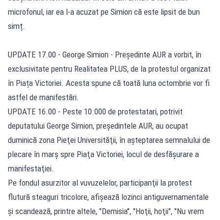
microfonul, iar ea l-a acuzat pe Simion că este lipsit de bun
simț.
UPDATE 17.00 - George Simion - Președinte AUR a vorbit, în
exclusivitate pentru Realitatea PLUS, de la protestul organizat
în Piața Victoriei. Acesta spune că toată luna octombrie vor fi
astfel de manifestări.
UPDATE 16.00 - Peste 10.000 de protestatari, potrivit
deputatului George Simion, preşedintele AUR, au ocupat
duminică zona Pieţei Universităţii, în aşteptarea semnalului de
plecare în marş spre Piaţa Victoriei, locul de desfăşurare a
manifestaţiei.
Pe fondul asurzitor al vuvuzelelor, participanţii la protest
flutură steaguri tricolore, afişează lozinci antiguvernamentale
şi scandează, printre altele, "Demisia", "Hoţii, hoţii", "Nu vrem