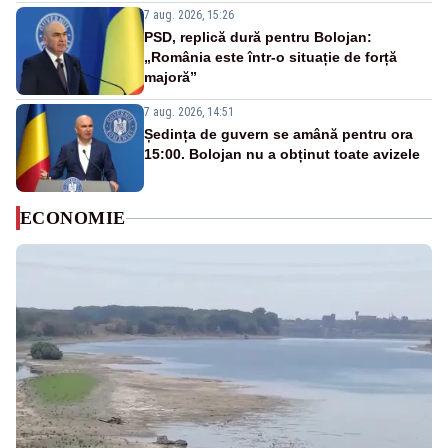
7 aug. 2026, 15:26
PSD, replică dură pentru Bolojan:
„România este într-o situație de forță
majoră”
7 aug. 2026, 14:51
Ședința de guvern se amână pentru ora
15:00. Bolojan nu a obținut toate avizele
ECONOMIE