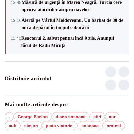
Măsură de urgență în Marea Neagră. Turcia cere
12:45
oprirea atacurilor asupra navelor
Alertă pe Vârful Moldoveanu. Un bărbat de 80 de
12:16
ani a dispărut în timpul coborârii
Reactorul 2, salvat pentru încă 9 zile. Anunțul
11:40
făcut de Radu Miruță
Distribuie articolul
Mai multe articole despre
.
George Simion
diana sosoaca
stiri
aur
cub
simion
piata victoriei
sosoaca
protest