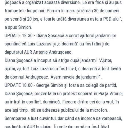
Șoșoacă a organizat această diversiune. Le era frică și au pus
trompetele lor pe noi. Pornim în mars și rămân 30 de oameni
pe scenă și 20 jos, e foarte urâtă diversiunea asta a PSD-ului”,
a spus Simion.
UPDATE 18.30 - Diana Șoșoacă a cerut ajutorul jandarmilor
spunând că Luis Lazarus și „o doamnă” au fost răniți de
deputatul AUR Antonio Andrușceac.
Diana Şoşoacă a început să strige după jandarmi: ”Ajutor,
ajutor, ajutor! Luiz Lazarus a fost lovit, o doamnă a fost lovită
de domnul Andruşceac. Avem nevoie de jandarmi!”.
UPDATE 18.00 - George Simion și fosta sa colegă de partid,
Diana Șoșoacă, prezentă la un protest separat în Piața Vitoriei,
au intrat în conflict, duminică. Fiecare dintre cei doi a vrut, în
același timp, să se adreseze publicului de la microfon.
Senatoarea a luat cuvântul, dar când ea încerca să vorbească,
susținătorii AUR huiduiau. În cele din urmă i-a fost tăiat