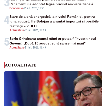
3
Parlamentul a adoptat legea privind amnistia fiscală
Economie
-
31 iul. 2026, 18:21
4
Stare de alertă energetică la nivelul României, pentru
luna august. Ilie Bolojan a anunțat importuri și posibile
restricții – VIDEO
Actualitate
-
31 iul. 2026, 18:29
5
Sorin Grindeanu anunță când ar putea fi învestit noul
Guvern: „După 15 august sunt șanse mai mari”
Actualitate
-
31 iul. 2026, 16:49
ACTUALITATE