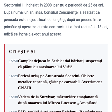
Sectorului 1, încheiat în 2008, pentru o perioadă de 25 de ani.
După numai un an, însă, Consiliul Concurenței a sesizat că
perioada este nejustificat de lungă și, după un proces între
primărie și operator, durata contractului a fost redusă la 18 ani,
adică se încheia exact anul acesta.
CITEȘTE ȘI
Complot dejucat în Serbia: doi bărbați, suspectați
15:50
că plănuiau asasinarea lui Vučić
Pericol uriaș pe Autostrada Soarelui. Obiecte
16:29
metalice capcană, găsite pe carosabil. Avertisment
CNAIR
Vedeta de la Survivor, mărturisire emoționantă
15:38
după moartea lui Mircea Lucescu: „Am plâns”
PSD, replică dură pentru Bolojan: „România este
15:26