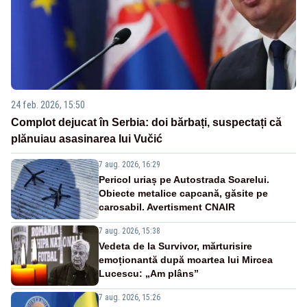
24 feb. 2026, 15:50
Complot dejucat în Serbia: doi bărbați, suspectați că
plănuiau asasinarea lui Vučić
7 aug. 2026, 16:29
Pericol uriaș pe Autostrada Soarelui.
Obiecte metalice capcană, găsite pe
carosabil. Avertisment CNAIR
7 aug. 2026, 15:38
Vedeta de la Survivor, mărturisire
emoționantă după moartea lui Mircea
Lucescu: „Am plâns”
7 aug. 2026, 15:26