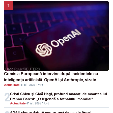
1
Comisia Europeană intervine după incidentele cu
inteligența artificială. OpenAI și Anthropic, vizate
Actualitate
·
31 iul. 2026, 17:19
2
Cristi Chivu și Gică Hagi, profund marcați de moartea lui
Franco Baresi: „O legendă a fotbalului mondial”
Actualitate
-
31 iul. 2026, 17:46
ANAF șterge datorii pentru zeci de mii de firme!