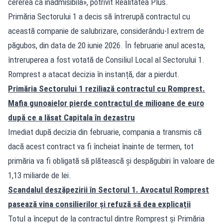
cererea ca inadmisibilă», potrivit Realitatea Plus.
Primăria Sectorului 1 a decis să întrerupă contractul cu
această companie de salubrizare, considerându-l extrem de
păgubos, din data de 20 iunie 2026. În februarie anul acesta,
întreruperea a fost votată de Consiliul Local al Sectorului 1.
Romprest a atacat decizia în instanță, dar a pierdut.
Primăria Sectorului 1 reziliază contractul cu Romprest.
Mafia gunoaielor pierde contractul de milioane de euro
după ce a lăsat Capitala în dezastru
Imediat după decizia din februarie, compania a transmis că
dacă acest contract va fi încheiat înainte de termen, tot
primăria va fi obligată să plătească și despăgubiri în valoare de
1,13 miliarde de lei.
Scandalul deszăpezirii în Sectorul 1. Avocatul Romprest
pasează vina consilierilor și refuză să dea explicații
Totul a început de la contractul dintre Romprest și Primăria