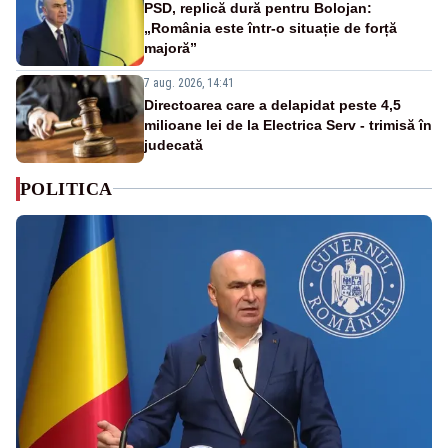
PSD, replică dură pentru Bolojan:
„România este într-o situație de forță
majoră”
7 aug. 2026, 14:41
Directoarea care a delapidat peste 4,5
milioane lei de la Electrica Serv - trimisă în
judecată
POLITICA