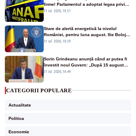
firme! Parlamentul a adoptat legea privind
amnistia fiscală
31 iul. 2026, 18:21
Stare de alertă energetică la nivelul
României, pentru luna august. Ilie Bolojan
a anunțat importuri și posibile restricții –
31 iul. 2026, 18:29
VIDEO
Sorin Grindeanu anunță când ar putea fi
învestit noul Guvern: „După 15 august
sunt șanse mai mari”
31 iul. 2026, 16:49
CATEGORII POPULARE
Actualitate
Politica
Economie