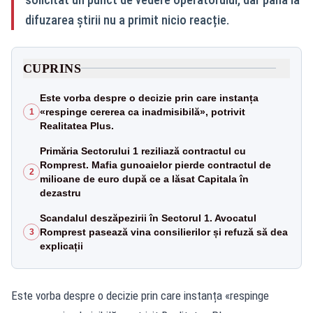
difuzarea știrii nu a primit nicio reacție.
CUPRINS
Este vorba despre o decizie prin care instanța
«respinge cererea ca inadmisibilă», potrivit
1
Realitatea Plus.
Primăria Sectorului 1 reziliază contractul cu
Romprest. Mafia gunoaielor pierde contractul de
2
milioane de euro după ce a lăsat Capitala în
dezastru
Scandalul deszăpezirii în Sectorul 1. Avocatul
Romprest pasează vina consilierilor și refuză să dea
3
explicații
Este vorba despre o decizie prin care instanța «respinge