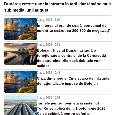
Dunărea crește ușor la intrarea în țară, dar rămâne mult
sub media lunii august
7 aug. 2026, 13:02
În intervalul orar de seară, consumul de
curent „a scăzut cu 200-300 de megawați”
7 aug. 2026, 10:51
Bolojan: Nivelul Dunării asigură o
funcționare a centralei de la Cernavodă
de patru-cinci zile dacă debitele vor
scădea
7 aug. 2026, 10:43
Criza din energie. Cine scapă de măsurile
de raționalizare impuse de Bolojan
7 aug. 2026, 10:01
Tarifele pentru rovinietă și sistemul
TollRo se aplică de la 1 octombrie 2026.
Ce se schimbă pentru șoferi și