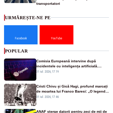
transportatori
URMĂREȘTE-NE PE
Facebook
YouTube
POPULAR
Comisia Europeană intervine după
incidentele cu inteligența artificială.
OpenAI și Anthropic, vizate
31 iul. 2026, 17:19
Cristi Chivu și Gică Hagi, profund marcați
de moartea lui Franco Baresi: „O legendă
a fotbalului mondial”
31 iul. 2026, 17:46
ANAF șterge datorii pentru zeci de mii de