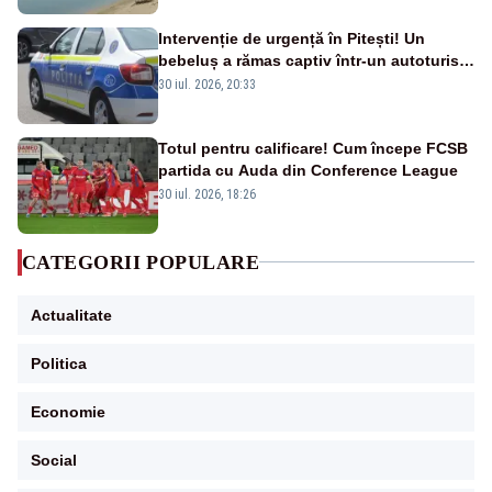
Intervenție de urgență în Pitești! Un
bebeluș a rămas captiv într-un autoturism
din cauza unei defecțiuni
30 iul. 2026, 20:33
Totul pentru calificare! Cum începe FCSB
partida cu Auda din Conference League
30 iul. 2026, 18:26
CATEGORII POPULARE
Actualitate
Politica
Economie
Social