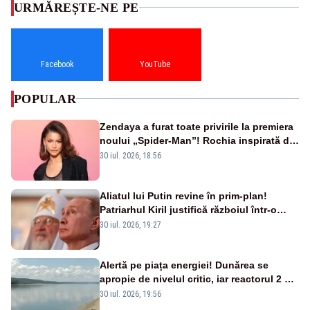
URMĂREȘTE-NE PE
Facebook
YouTube
POPULAR
Zendaya a furat toate privirile la premiera
noului „Spider-Man”! Rochia inspirată de
pânza de păianjen a făcut senzație
30 iul. 2026, 18:56
Aliatul lui Putin revine în prim-plan!
Patriarhul Kiril justifică războiul într-o
nouă carte
30 iul. 2026, 19:27
Alertă pe piața energiei! Dunărea se
apropie de nivelul critic, iar reactorul 2 de
la Cernavodă ar putea fi oprit
30 iul. 2026, 19:56