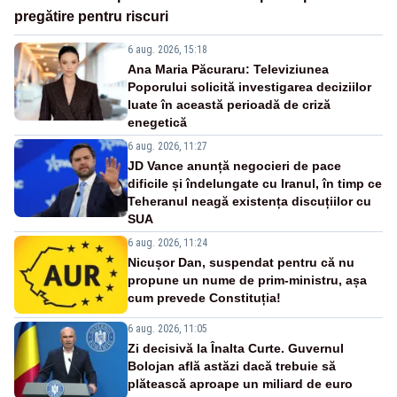
pregătire pentru riscuri
6 aug. 2026, 15:18
Ana Maria Păcuraru: Televiziunea
Poporului solicită investigarea deciziilor
luate în această perioadă de criză
enegetică
6 aug. 2026, 11:27
JD Vance anunță negocieri de pace
dificile și îndelungate cu Iranul, în timp ce
Teheranul neagă existența discuțiilor cu
SUA
6 aug. 2026, 11:24
Nicușor Dan, suspendat pentru că nu
propune un nume de prim-ministru, așa
cum prevede Constituția!
6 aug. 2026, 11:05
Zi decisivă la Înalta Curte. Guvernul
Bolojan află astăzi dacă trebuie să
plătească aproape un miliard de euro