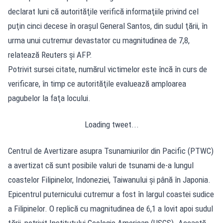
declarat luni că autorităţile verifică informaţiile privind cel
puţin cinci decese în oraşul General Santos, din sudul ţării, în
urma unui cutremur devastator cu magnitudinea de 7,8,
relatează Reuters şi AFP.
Potrivit sursei citate, numărul victimelor este încă în curs de
verificare, în timp ce autorităţile evaluează amploarea
pagubelor la faţa locului.
Loading tweet...
Centrul de Avertizare asupra Tsunamiurilor din Pacific (PTWC)
a avertizat că sunt posibile valuri de tsunami de-a lungul
coastelor Filipinelor, Indoneziei, Taiwanului şi până în Japonia.
Epicentrul puternicului cutremur a fost în largul coastei sudice
a Filipinelor. O replică cu magnitudinea de 6,1 a lovit apoi sudul
ţării, potrivit Institutului Geologic American (USGS). Această