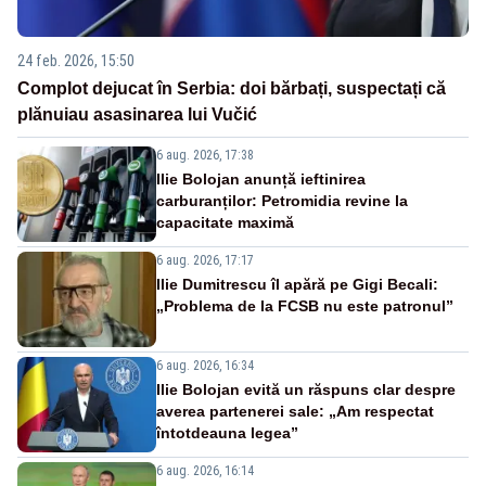
24 feb. 2026, 15:50
Complot dejucat în Serbia: doi bărbați, suspectați că
plănuiau asasinarea lui Vučić
6 aug. 2026, 17:38
Ilie Bolojan anunță ieftinirea
carburanților: Petromidia revine la
capacitate maximă
6 aug. 2026, 17:17
Ilie Dumitrescu îl apără pe Gigi Becali:
„Problema de la FCSB nu este patronul”
6 aug. 2026, 16:34
Ilie Bolojan evită un răspuns clar despre
averea partenerei sale: „Am respectat
întotdeauna legea”
6 aug. 2026, 16:14