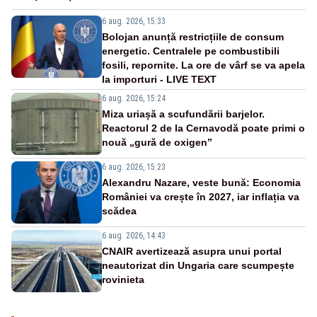
6 aug. 2026, 15:33
Bolojan anunță restricțiile de consum
energetic. Centralele pe combustibili
fosili, repornite. La ore de vârf se va apela
la importuri - LIVE TEXT
6 aug. 2026, 15:24
Miza uriașă a scufundării barjelor.
Reactorul 2 de la Cernavodă poate primi o
nouă „gură de oxigen”
6 aug. 2026, 15:23
Alexandru Nazare, veste bună: Economia
României va crește în 2027, iar inflația va
scădea
6 aug. 2026, 14:43
CNAIR avertizează asupra unui portal
neautorizat din Ungaria care scumpește
rovinieta