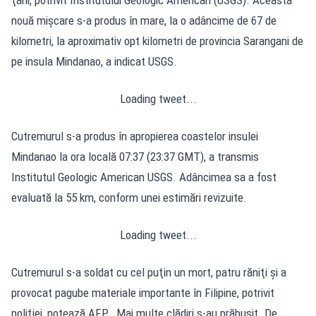
nouă mişcare s-a produs în mare, la o adâncime de 67 de
kilometri, la aproximativ opt kilometri de provincia Sarangani de
pe insula Mindanao, a indicat USGS.
Loading tweet...
Cutremurul s-a produs în apropierea coastelor insulei
Mindanao la ora locală 07:37 (23:37 GMT), a transmis
Institutul Geologic American USGS. Adâncimea sa a fost
evaluată la 55 km, conform unei estimări revizuite.
Loading tweet...
Cutremurul s-a soldat cu cel puţin un mort, patru răniţi şi a
provocat pagube materiale importante în Filipine, potrivit
poliţiei, notează AFP. „Mai multe clădiri s-au prăbuşit. De