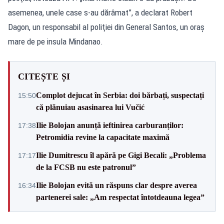
asemenea, unele case s-au dărâmat”, a declarat Robert
Dagon, un responsabil al poliţiei din General Santos, un oraş
mare de pe insula Mindanao.
CITEȘTE ȘI
Complot dejucat în Serbia: doi bărbați, suspectați
15:50
că plănuiau asasinarea lui Vučić
Ilie Bolojan anunță ieftinirea carburanților:
17:38
Petromidia revine la capacitate maximă
Ilie Dumitrescu îl apără pe Gigi Becali: „Problema
17:17
de la FCSB nu este patronul”
Ilie Bolojan evită un răspuns clar despre averea
16:34
partenerei sale: „Am respectat întotdeauna legea”