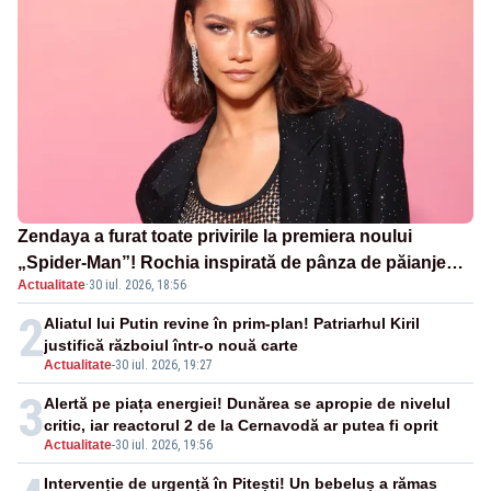
Zendaya a furat toate privirile la premiera noului
„Spider-Man”! Rochia inspirată de pânza de păianjen a
Actualitate
·
30 iul. 2026, 18:56
făcut senzație
2
Aliatul lui Putin revine în prim-plan! Patriarhul Kiril
justifică războiul într-o nouă carte
Actualitate
-
30 iul. 2026, 19:27
3
Alertă pe piața energiei! Dunărea se apropie de nivelul
critic, iar reactorul 2 de la Cernavodă ar putea fi oprit
Actualitate
-
30 iul. 2026, 19:56
Intervenție de urgență în Pitești! Un bebeluș a rămas