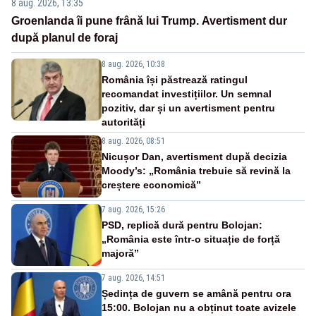
8 aug. 2026, 13:35
Groenlanda îi pune frână lui Trump. Avertisment dur
după planul de foraj
8 aug. 2026, 10:38
România își păstrează ratingul
recomandat investițiilor. Un semnal
pozitiv, dar și un avertisment pentru
autorități
8 aug. 2026, 08:51
Nicușor Dan, avertisment după decizia
Moody’s: „România trebuie să revină la
creștere economică”
7 aug. 2026, 15:26
PSD, replică dură pentru Bolojan:
„România este într-o situație de forță
majoră”
7 aug. 2026, 14:51
Ședința de guvern se amână pentru ora
15:00. Bolojan nu a obținut toate avizele