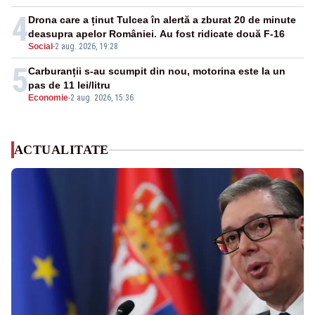
4
Drona care a ținut Tulcea în alertă a zburat 20 de minute
deasupra apelor României. Au fost ridicate două F-16
Social
-
2 aug. 2026, 19:28
5
Carburanții s-au scumpit din nou, motorina este la un
pas de 11 lei/litru
Economie
-
2 aug. 2026, 15:36
ACTUALITATE