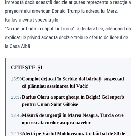
Întrebată dacă această decizie ar putea reprezenta o reacție a
președintelui american Donald Trump la adresa lui Merz,
Kallas a evitat speculațiile.
"Nu mă pot uita în capul lui Trump", a declarat ea, adăugând că
explicațiile privind această decizie trebuie oferite de liderul de
la Casa Albă.
CITEȘTE ȘI
Complot dejucat în Serbia: doi bărbați, suspectați
15:50
că plănuiau asasinarea lui Vučić
Darius Olaru a spart gheața în Belgia! Gol superb
13:37
pentru Union Saint-Gilloise
Măsură de urgență în Marea Neagră. Turcia cere
12:45
oprirea atacurilor asupra navelor
Alertă pe Vârful Moldoveanu. Un bărbat de 80 de
12:16