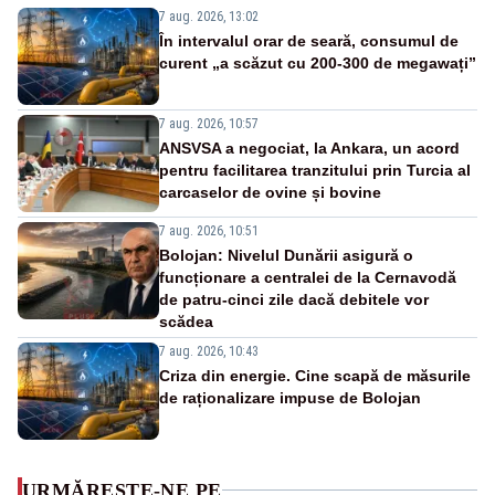
7 aug. 2026, 13:02
În intervalul orar de seară, consumul de
curent „a scăzut cu 200-300 de megawați”
7 aug. 2026, 10:57
ANSVSA a negociat, la Ankara, un acord
pentru facilitarea tranzitului prin Turcia al
carcaselor de ovine și bovine
7 aug. 2026, 10:51
Bolojan: Nivelul Dunării asigură o
funcționare a centralei de la Cernavodă
de patru-cinci zile dacă debitele vor
scădea
7 aug. 2026, 10:43
Criza din energie. Cine scapă de măsurile
de raționalizare impuse de Bolojan
URMĂREȘTE-NE PE