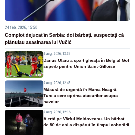
24 feb. 2026, 15:50
Complot dejucat în Serbia: doi bărbați, suspectați că
plănuiau asasinarea lui Vučić
9 aug. 2026, 13:37
Darius Olaru a spart gheața în Belgia! Gol
superb pentru Union Saint-Gilloise
9 aug. 2026, 12:45
Măsură de urgență în Marea Neagră.
Turcia cere oprirea atacurilor asupra
navelor
9 aug. 2026, 12:16
Alertă pe Vârful Moldoveanu. Un bărbat
de 80 de ani a dispărut în timpul coborârii