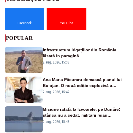
Facebook
YouTube
POPULAR
Infrastructura irigațiilor din România,
lăsată în paragină
2 aug. 2026, 15:38
Ana Maria Păcuraru demască planul lui
Bolojan. O nouă ediție explozivă a
emisiunii „Miza Zilei” la Realitatea PLUS
2 aug. 2026, 15:42
Misiune ratată la Izvoarele, pe Dunăre:
stânca nu a cedat, militarii reiau
detonările luni – VIDEO
2 aug. 2026, 15:48