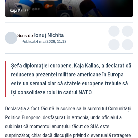
Kaja Kallas
Ionuț Nichita
Scris de
Publicat:
4 mai 2026, 11:18
Șefa diplomației europene, Kaja Kallas, a declarat că
reducerea prezenței militare americane în Europa
este un semnal clar că statele europene trebuie să
își consolideze rolul în cadrul NATO.
Declarația a fost făcută la sosirea sa la summitul Comunității
Politice Europene, desfășurat în Armenia, unde oficialul a
subliniat că momentul anunțului făcut de SUA este
surprinzător, chiar dacă discuțiile privind o eventuală retragere