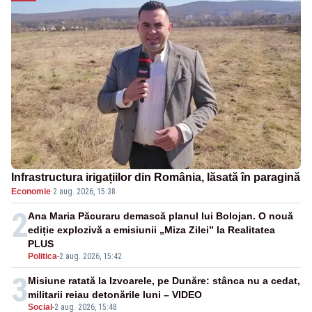
Infrastructura irigațiilor din România, lăsată în paragină
Economie
·
2 aug. 2026, 15:38
2
Ana Maria Păcuraru demască planul lui Bolojan. O nouă
ediție explozivă a emisiunii „Miza Zilei” la Realitatea
PLUS
Politica
-
2 aug. 2026, 15:42
3
Misiune ratată la Izvoarele, pe Dunăre: stânca nu a cedat,
militarii reiau detonările luni – VIDEO
Social
-
2 aug. 2026, 15:48