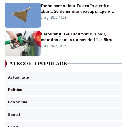
Drona care a ținut Tulcea în alertă a
zburat 20 de minute deasupra apelor
României. Au fost ridicate două F-16
2 aug. 2026, 19:28
Carburanții s-au scumpit din nou,
motorina este la un pas de 11 lei/litru
2 aug. 2026, 15:36
CATEGORII POPULARE
Actualitate
Politica
Economie
Social
Sport