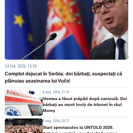
24 feb. 2026, 15:50
Complot dejucat în Serbia: doi bărbați, suspectați că
plănuiau asasinarea lui Vučić
6 aug. 2026, 21:39
Vremea a făcut prăpăd după caniculă. Doi
bărbați au murit loviți de trăsnet în râul
Mureș
6 aug. 2026, 20:17
Start spectaculos la UNTOLD 2026.