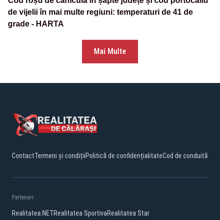
Cod roșu de caniculă în șapte județe și cod portocaliu
de vijelii în mai multe regiuni: temperaturi de 41 de
grade - HARTA
Mai Multe
Contact
Termeni și condiții
Politică de confidențialitate
Cod de conduită
Parteneri:
Realitatea.NET
Realitatea Sportiva
Realitatea Star