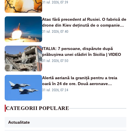
de grade, iar nopțile devin tropicale
31 iul. 2026, 07:39
Atac fără precedent al Rusiei. O fabrică de
drone din Kiev deținută de o companie
americană, distrusă de o rachetă
31 iul. 2026, 07:40
rusească
ITALIA: 7 persoane, dispărute după
prăbușirea unei clădiri în Sicilia | VIDEO
31 iul. 2026, 07:50
Alertă aeriană la graniță pentru a treia
oară în 24 de ore. Două aeronave
Eurofighter britanice au fost ridicate de la
31 iul. 2026, 07:24
sol
CATEGORII POPULARE
Actualitate