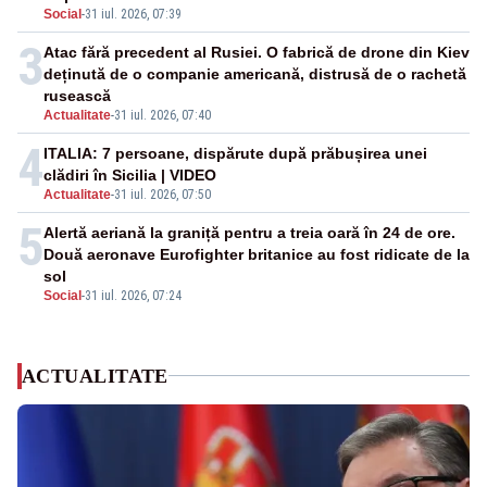
Social
-
31 iul. 2026, 07:39
3
Atac fără precedent al Rusiei. O fabrică de drone din Kiev
deținută de o companie americană, distrusă de o rachetă
rusească
Actualitate
-
31 iul. 2026, 07:40
4
ITALIA: 7 persoane, dispărute după prăbușirea unei
clădiri în Sicilia | VIDEO
Actualitate
-
31 iul. 2026, 07:50
5
Alertă aeriană la graniță pentru a treia oară în 24 de ore.
Două aeronave Eurofighter britanice au fost ridicate de la
sol
Social
-
31 iul. 2026, 07:24
ACTUALITATE