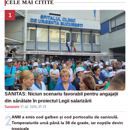
CELE MAI CITITE
1
SANITAS: Niciun scenariu favorabil pentru angajații
din sănătate în proiectul Legii salarizării
Sanatate
·
31 iul. 2026, 07:29
2
ANM a emis cod galben și cod portocaliu de caniculă.
Temperaturile urcă până la 38 de grade, iar nopțile devin
tropicale