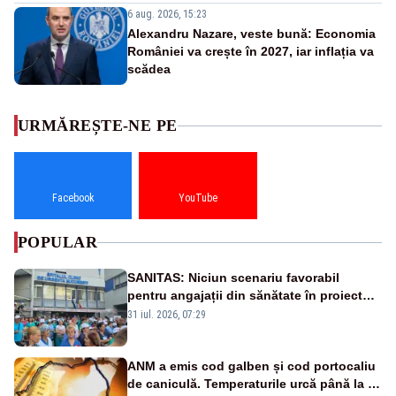
6 aug. 2026, 15:23
Alexandru Nazare, veste bună: Economia
României va crește în 2027, iar inflația va
scădea
URMĂREȘTE-NE PE
Facebook
YouTube
POPULAR
SANITAS: Niciun scenariu favorabil
pentru angajații din sănătate în proiectul
Legii salarizării
31 iul. 2026, 07:29
ANM a emis cod galben și cod portocaliu
de caniculă. Temperaturile urcă până la 38