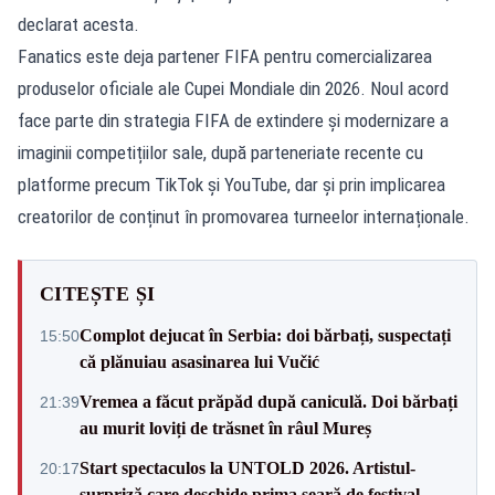
declarat acesta.
Fanatics este deja partener FIFA pentru comercializarea
produselor oficiale ale Cupei Mondiale din 2026. Noul acord
face parte din strategia FIFA de extindere și modernizare a
imaginii competițiilor sale, după parteneriate recente cu
platforme precum TikTok și YouTube, dar și prin implicarea
creatorilor de conținut în promovarea turneelor internaționale.
CITEȘTE ȘI
Complot dejucat în Serbia: doi bărbați, suspectați
15:50
că plănuiau asasinarea lui Vučić
Vremea a făcut prăpăd după caniculă. Doi bărbați
21:39
au murit loviți de trăsnet în râul Mureș
Start spectaculos la UNTOLD 2026. Artistul-
20:17
surpriză care deschide prima seară de festival