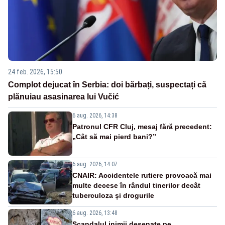
24 feb. 2026, 15:50
Complot dejucat în Serbia: doi bărbați, suspectați că
plănuiau asasinarea lui Vučić
6 aug. 2026, 14:38
Patronul CFR Cluj, mesaj fără precedent:
„Cât să mai pierd bani?”
6 aug. 2026, 14:07
CNAIR: Accidentele rutiere provoacă mai
multe decese în rândul tinerilor decât
tuberculoza și drogurile
6 aug. 2026, 13:48
Scandalul inimii desenate pe