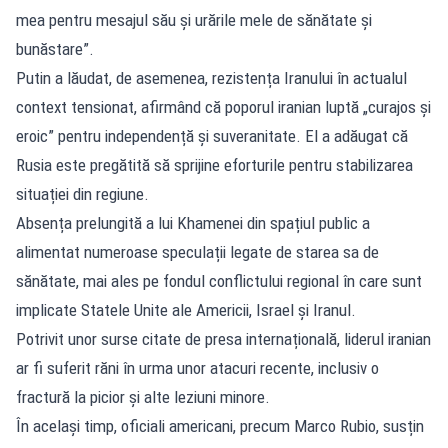
mea pentru mesajul său şi urările mele de sănătate şi
bunăstare”.
Putin a lăudat, de asemenea, rezistența Iranului în actualul
context tensionat, afirmând că poporul iranian luptă „curajos și
eroic” pentru independență și suveranitate. El a adăugat că
Rusia este pregătită să sprijine eforturile pentru stabilizarea
situației din regiune.
Absența prelungită a lui Khamenei din spațiul public a
alimentat numeroase speculații legate de starea sa de
sănătate, mai ales pe fondul conflictului regional în care sunt
implicate Statele Unite ale Americii, Israel și Iranul.
Potrivit unor surse citate de presa internațională, liderul iranian
ar fi suferit răni în urma unor atacuri recente, inclusiv o
fractură la picior și alte leziuni minore.
În același timp, oficiali americani, precum Marco Rubio, susțin