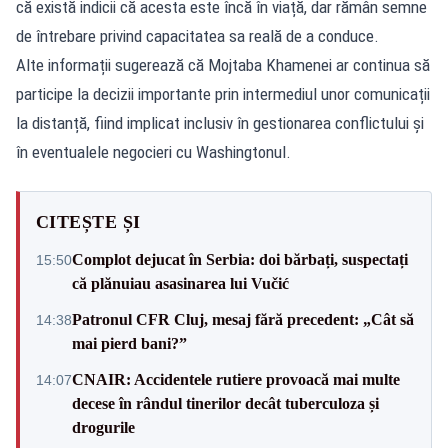
că există indicii că acesta este încă în viață, dar rămân semne
de întrebare privind capacitatea sa reală de a conduce.
Alte informații sugerează că Mojtaba Khamenei ar continua să
participe la decizii importante prin intermediul unor comunicații
la distanță, fiind implicat inclusiv în gestionarea conflictului și
în eventualele negocieri cu Washingtonul.
CITEȘTE ȘI
Complot dejucat în Serbia: doi bărbați, suspectați
15:50
că plănuiau asasinarea lui Vučić
Patronul CFR Cluj, mesaj fără precedent: „Cât să
14:38
mai pierd bani?”
CNAIR: Accidentele rutiere provoacă mai multe
14:07
decese în rândul tinerilor decât tuberculoza și
drogurile