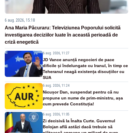
6 aug. 2026, 15:18
Ana Maria Păcuraru: Televiziunea Poporului solicită
investigarea deciziilor luate în această perioadă de
criză enegetică
6 aug. 2026, 11:27
JD Vance anunță negocieri de pace
dificile și îndelungate cu Iranul, în timp ce
Teheranul neagă existența discuțiilor cu
SUA
6 aug. 2026, 11:24
Nicușor Dan, suspendat pentru că nu
propune un nume de prim-ministru, așa
cum prevede Constituția!
6 aug. 2026, 11:05
Zi decisivă la Înalta Curte. Guvernul
Bolojan află astăzi dacă trebuie să
plătească aproape un miliard de euro