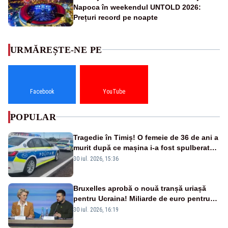
Napoca în weekendul UNTOLD 2026:
Prețuri record pe noapte
URMĂREȘTE-NE PE
Facebook
YouTube
POPULAR
Tragedie în Timiș! O femeie de 36 de ani a
murit după ce mașina i-a fost spulberată
de tren
30 iul. 2026, 15:36
Bruxelles aprobă o nouă tranșă uriașă
pentru Ucraina! Miliarde de euro pentru
armament și apărare
30 iul. 2026, 16:19