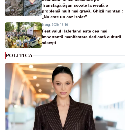
Transfăgărășan scoate la iveală o
problemă mult mai gravă. Ghizii montani:
„Nu este un caz izolat”
6 aug. 2026, 13:16
Festivalul Haferland este cea mai
importantă manifestare dedicată culturii
săsești
POLITICA