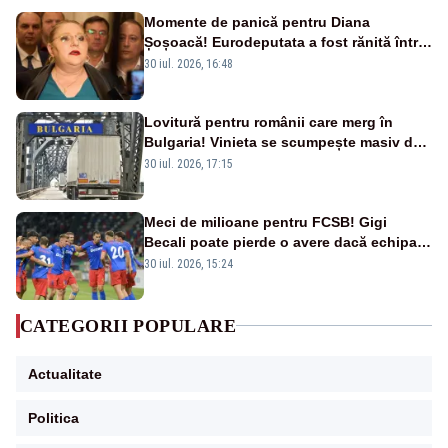
Momente de panică pentru Diana
Șoșoacă! Eurodeputata a fost rănită într-
un accident rutier
30 iul. 2026, 16:48
Lovitură pentru românii care merg în
Bulgaria! Vinieta se scumpește masiv de
la 1 august
30 iul. 2026, 17:15
Meci de milioane pentru FCSB! Gigi
Becali poate pierde o avere dacă echipa
este eliminată de FK Auda
30 iul. 2026, 15:24
CATEGORII POPULARE
Actualitate
Politica