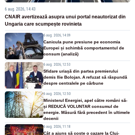
6 aug. 2026, 14:43
CNAIR avertizează asupra unui portal neautorizat din
Ungaria care scumpește rovinieta
6 aug. 2026, 14:09
Canicula pune presiune pe economia
Europei și schimbă comportamentul de
consum (analiză)
6 aug. 2026, 12:53
Sfidare uriașă din partea premierului
demis Ilie Bolojan. A refuzat să răspundă
despre centralele pe cărbune
6 aug. 2026, 12:50
Ministerul Energiei, apel către români să-
și REDUCĂ VOLUNTAR consumul de
energie. Măsură fără precedent în ultimele
decenii
6 aug. 2026, 11:18
Cât a ajuns să coste o cazare la Cluj-