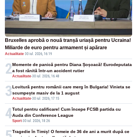
Bruxelles aprobă o nouă tranșă uriașă pentru Ucraina!
Miliarde de euro pentru armament și apărare
Actualitate
·
30 iul. 2026, 16:19
2
Momente de panică pentru Diana Șoșoacă! Eurodeputata
a fost rănită într-un accident rutier
Actualitate
-
30 iul. 2026, 16:48
3
Lovitură pentru românii care merg în Bulgaria! Vinieta se
scumpește masiv de la 1 august
Actualitate
-
30 iul. 2026, 17:15
4
Totul pentru calificare! Cum începe FCSB partida cu
Auda din Conference League
Sport
-
30 iul. 2026, 18:26
5
Tragedie în Timiș! O femeie de 36 de ani a murit după ce