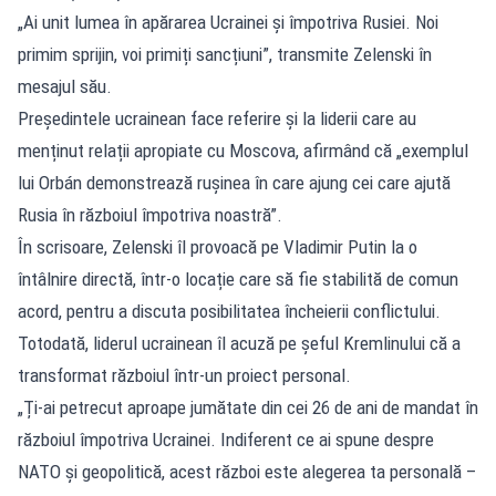
„Ai unit lumea în apărarea Ucrainei și împotriva Rusiei. Noi
primim sprijin, voi primiți sancțiuni”, transmite Zelenski în
mesajul său.
Președintele ucrainean face referire și la liderii care au
menținut relații apropiate cu Moscova, afirmând că „exemplul
lui Orbán demonstrează rușinea în care ajung cei care ajută
Rusia în războiul împotriva noastră”.
În scrisoare, Zelenski îl provoacă pe Vladimir Putin la o
întâlnire directă, într-o locație care să fie stabilită de comun
acord, pentru a discuta posibilitatea încheierii conflictului.
Totodată, liderul ucrainean îl acuză pe șeful Kremlinului că a
transformat războiul într-un proiect personal.
„Ți-ai petrecut aproape jumătate din cei 26 de ani de mandat în
războiul împotriva Ucrainei. Indiferent ce ai spune despre
NATO și geopolitică, acest război este alegerea ta personală –