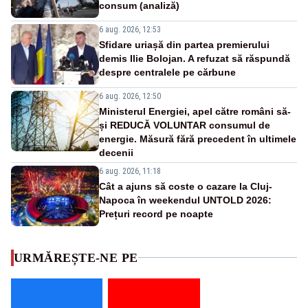
consum (analiză)
6 aug. 2026, 12:53
Sfidare uriașă din partea premierului
demis Ilie Bolojan. A refuzat să răspundă
despre centralele pe cărbune
6 aug. 2026, 12:50
Ministerul Energiei, apel către români să-
și REDUCĂ VOLUNTAR consumul de
energie. Măsură fără precedent în ultimele
decenii
6 aug. 2026, 11:18
Cât a ajuns să coste o cazare la Cluj-
Napoca în weekendul UNTOLD 2026:
Prețuri record pe noapte
URMĂREȘTE-NE PE