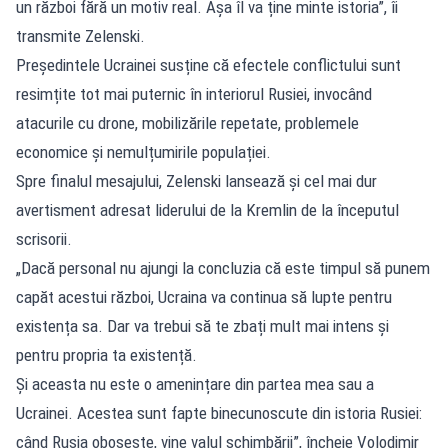
un război fără un motiv real. Așa îl va ține minte istoria”, îi
transmite Zelenski.
Președintele Ucrainei susține că efectele conflictului sunt
resimțite tot mai puternic în interiorul Rusiei, invocând
atacurile cu drone, mobilizările repetate, problemele
economice și nemulțumirile populației.
Spre finalul mesajului, Zelenski lansează și cel mai dur
avertisment adresat liderului de la Kremlin de la începutul
scrisorii.
„Dacă personal nu ajungi la concluzia că este timpul să punem
capăt acestui război, Ucraina va continua să lupte pentru
existența sa. Dar va trebui să te zbați mult mai intens și
pentru propria ta existență.
Și aceasta nu este o amenințare din partea mea sau a
Ucrainei. Acestea sunt fapte binecunoscute din istoria Rusiei:
când Rusia obosește, vine valul schimbării”, încheie Volodimir