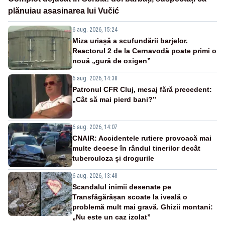
plănuiau asasinarea lui Vučić
6 aug. 2026, 15:24
Miza uriașă a scufundării barjelor.
Reactorul 2 de la Cernavodă poate primi o
nouă „gură de oxigen”
6 aug. 2026, 14:38
Patronul CFR Cluj, mesaj fără precedent:
„Cât să mai pierd bani?”
6 aug. 2026, 14:07
CNAIR: Accidentele rutiere provoacă mai
multe decese în rândul tinerilor decât
tuberculoza și drogurile
6 aug. 2026, 13:48
Scandalul inimii desenate pe
Transfăgărășan scoate la iveală o
problemă mult mai gravă. Ghizii montani:
„Nu este un caz izolat”