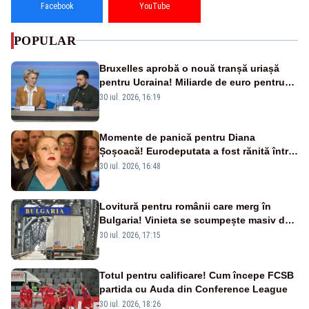
Facebook
YouTube
POPULAR
Bruxelles aprobă o nouă tranșă uriașă
pentru Ucraina! Miliarde de euro pentru
armament și apărare
30 iul. 2026, 16:19
Momente de panică pentru Diana
Șoșoacă! Eurodeputata a fost rănită într-
un accident rutier
30 iul. 2026, 16:48
Lovitură pentru românii care merg în
Bulgaria! Vinieta se scumpește masiv de
la 1 august
30 iul. 2026, 17:15
Totul pentru calificare! Cum începe FCSB
partida cu Auda din Conference League
30 iul. 2026, 18:26