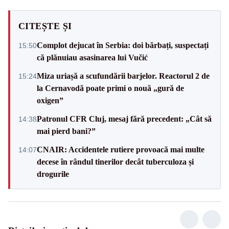
CITEȘTE ȘI
Complot dejucat în Serbia: doi bărbați, suspectați
15:50
că plănuiau asasinarea lui Vučić
Miza uriașă a scufundării barjelor. Reactorul 2 de
15:24
la Cernavodă poate primi o nouă „gură de
oxigen”
Patronul CFR Cluj, mesaj fără precedent: „Cât să
14:38
mai pierd bani?”
CNAIR: Accidentele rutiere provoacă mai multe
14:07
decese în rândul tinerilor decât tuberculoza și
drogurile