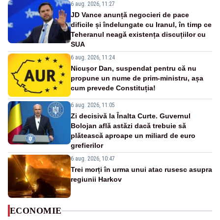
6 aug. 2026, 11:27
JD Vance anunță negocieri de pace
dificile și îndelungate cu Iranul, în timp ce
Teheranul neagă existența discuțiilor cu
SUA
6 aug. 2026, 11:24
Nicușor Dan, suspendat pentru că nu
propune un nume de prim-ministru, așa
cum prevede Constituția!
6 aug. 2026, 11:05
Zi decisivă la Înalta Curte. Guvernul
Bolojan află astăzi dacă trebuie să
plătească aproape un miliard de euro
grefierilor
6 aug. 2026, 10:47
Trei morți în urma unui atac rusesc asupra
regiunii Harkov
ECONOMIE