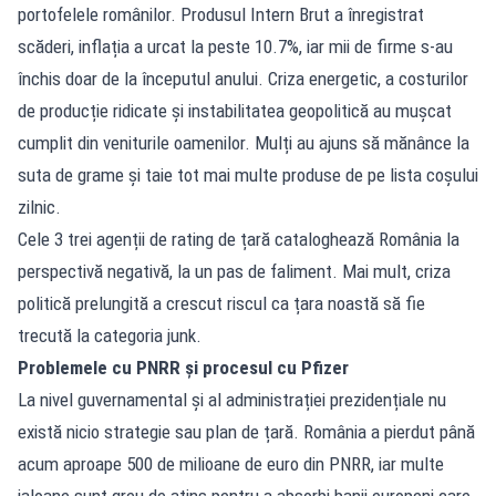
portofelele românilor. Produsul Intern Brut a înregistrat
scăderi, inflația a urcat la peste 10.7%, iar mii de firme s-au
închis doar de la începutul anului. Criza energetic, a costurilor
de producție ridicate și instabilitatea geopolitică au mușcat
cumplit din veniturile oamenilor. Mulți au ajuns să mănânce la
suta de grame și taie tot mai multe produse de pe lista coșului
zilnic.
Cele 3 trei agenții de rating de țară cataloghează România la
perspectivă negativă, la un pas de faliment. Mai mult, criza
politică prelungită a crescut riscul ca țara noastă să fie
trecută la categoria junk.
Problemele cu PNRR și procesul cu Pfizer
La nivel guvernamental și al administrației prezidențiale nu
există nicio strategie sau plan de țară. România a pierdut până
acum aproape 500 de milioane de euro din PNRR, iar multe
jaloane sunt greu de atins pentru a absorbi banii europeni care