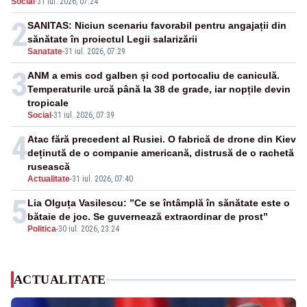
Social
·
31 iul. 2026, 07:24
ridicate de la sol
2
SANITAS: Niciun scenariu favorabil pentru angajații din
sănătate în proiectul Legii salarizării
Sanatate
-
31 iul. 2026, 07:29
3
ANM a emis cod galben și cod portocaliu de caniculă.
Temperaturile urcă până la 38 de grade, iar nopțile devin
tropicale
Social
-
31 iul. 2026, 07:39
4
Atac fără precedent al Rusiei. O fabrică de drone din Kiev
deținută de o companie americană, distrusă de o rachetă
rusească
Actualitate
-
31 iul. 2026, 07:40
5
Lia Olguța Vasilescu: ”Ce se întâmplă în sănătate este o
bătaie de joc. Se guvernează extraordinar de prost”
Politica
-
30 iul. 2026, 23:24
ACTUALITATE