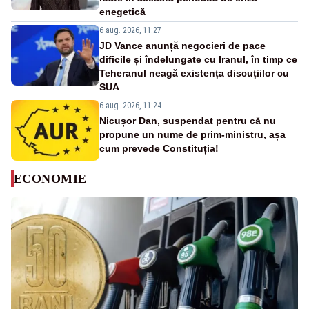
enegetică
6 aug. 2026, 11:27
JD Vance anunță negocieri de pace
dificile și îndelungate cu Iranul, în timp ce
Teheranul neagă existența discuțiilor cu
SUA
6 aug. 2026, 11:24
Nicușor Dan, suspendat pentru că nu
propune un nume de prim-ministru, așa
cum prevede Constituția!
ECONOMIE