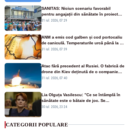
SANITAS: Niciun scenariu favorabil
pentru angajații din sănătate în proiectul
Legii salarizării
31 iul. 2026, 07:29
ANM a emis cod galben și cod portocaliu
de caniculă. Temperaturile urcă până la 38
de grade, iar nopțile devin tropicale
31 iul. 2026, 07:39
Atac fără precedent al Rusiei. O fabrică de
drone din Kiev deținută de o companie
americană, distrusă de o rachetă
31 iul. 2026, 07:40
rusească
Lia Olguța Vasilescu: ”Ce se întâmplă în
sănătate este o bătaie de joc. Se
guvernează extraordinar de prost”
30 iul. 2026, 23:24
CATEGORII POPULARE