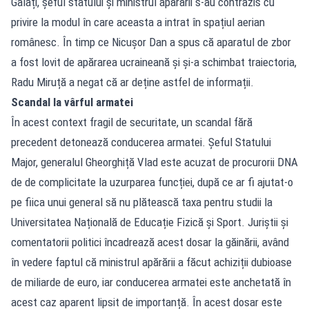
Galați, șeful statului și ministrul apărării s-au contrazis cu
privire la modul în care aceasta a intrat în spațiul aerian
românesc. În timp ce Nicușor Dan a spus că aparatul de zbor
a fost lovit de apărarea ucraineană și și-a schimbat traiectoria,
Radu Miruță a negat că ar deține astfel de informații.
Scandal la vârful armatei
În acest context fragil de securitate, un scandal fără
precedent detonează conducerea armatei. Șeful Statului
Major, generalul Gheorghiță Vlad este acuzat de procurorii DNA
de de complicitate la uzurparea funcției, după ce ar fi ajutat-o
pe fiica unui general să nu plătească taxa pentru studii la
Universitatea Națională de Educație Fizică și Sport. Juriștii și
comentatorii politici încadrează acest dosar la găinării, având
în vedere faptul că ministrul apărării a făcut achiziții dubioase
de miliarde de euro, iar conducerea armatei este anchetată în
acest caz aparent lipsit de importanță. În acest dosar este