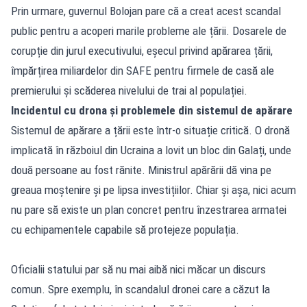
Prin urmare, guvernul Bolojan pare că a creat acest scandal
public pentru a acoperi marile probleme ale țării. Dosarele de
corupție din jurul executivului, eșecul privind apărarea țării,
împărțirea miliardelor din SAFE pentru firmele de casă ale
premierului și scăderea nivelului de trai al populației.
Incidentul cu drona și problemele din sistemul de apărare
Sistemul de apărare a țării este într-o situație critică. O dronă
implicată în războiul din Ucraina a lovit un bloc din Galați, unde
două persoane au fost rănite. Ministrul apărării dă vina pe
greaua moștenire și pe lipsa investițiilor. Chiar și așa, nici acum
nu pare să existe un plan concret pentru înzestrarea armatei
cu echipamentele capabile să protejeze populația.
Oficialii statului par să nu mai aibă nici măcar un discurs
comun. Spre exemplu, în scandalul dronei care a căzut la