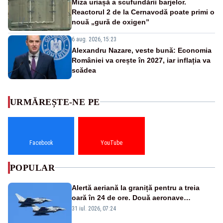
Miza uriașă a scufundării barjelor.
Reactorul 2 de la Cernavodă poate primi o
nouă „gură de oxigen”
6 aug. 2026, 15:23
Alexandru Nazare, veste bună: Economia
României va crește în 2027, iar inflația va
scădea
URMĂREȘTE-NE PE
Facebook
YouTube
POPULAR
Alertă aeriană la graniță pentru a treia
oară în 24 de ore. Două aeronave
Eurofighter britanice au fost ridicate de la
31 iul. 2026, 07:24
sol