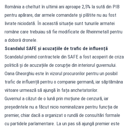
România a cheltuit în ultimii ani aproape 2,5% la sută din PIB
pentru apărare, dar armele comandate și plătite nu au fost
livrate niciodată. În această situație sunt tunurile armatei
române care trebuiau să fie modificate de Rheinmetall pentru
a doborâ dronele.
Scandalul SAFE și acuzațiile de trafic de influență
Scandalul privind contractele din SAFE a fost acoperit de criza
politică și de acuzațiile de corupție din interiorul guvernului.
Oana Gheorghiu este în vizorul procurorilor pentru un posibil
trafic de influență pentru o companie germană, iar săptămâna
viitoare urmează să ajungă în fața anchetatorilor.
Guvernul a căzut de o lună prin moțiune de cenzură, iar
președintele nu a făcut nicio nominalizare pentru funcția de
premier, chiar dacă a organizat o rundă de consultări formale
cu partidele parlamentare. La un pas să ajungă premier este