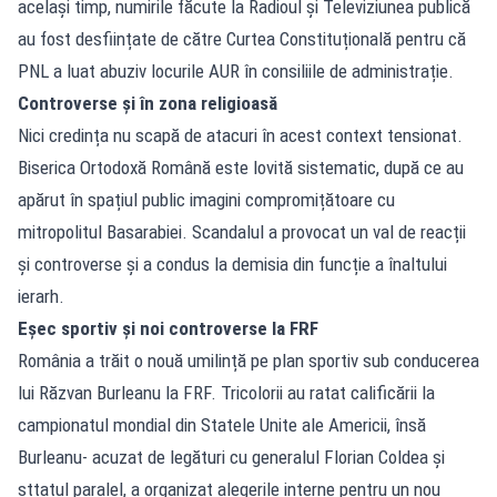
același timp, numirile făcute la Radioul și Televiziunea publică
au fost desființate de către Curtea Constituțională pentru că
PNL a luat abuziv locurile AUR în consiliile de administrație.
Controverse și în zona religioasă
Nici credința nu scapă de atacuri în acest context tensionat.
Biserica Ortodoxă Română este lovită sistematic, după ce au
apărut în spațiul public imagini compromițătoare cu
mitropolitul Basarabiei. Scandalul a provocat un val de reacții
și controverse și a condus la demisia din funcție a înaltului
ierarh.
Eșec sportiv și noi controverse la FRF
România a trăit o nouă umilință pe plan sportiv sub conducerea
lui Răzvan Burleanu la FRF. Tricolorii au ratat calificării la
campionatul mondial din Statele Unite ale Americii, însă
Burleanu- acuzat de legături cu generalul Florian Coldea și
sttatul paralel, a organizat alegerile interne pentru un nou