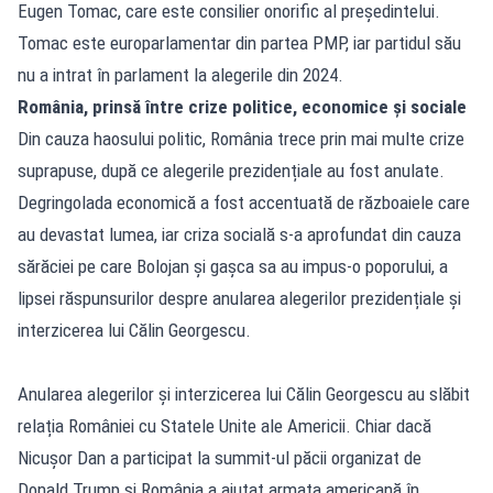
Eugen Tomac, care este consilier onorific al președintelui.
Tomac este europarlamentar din partea PMP, iar partidul său
nu a intrat în parlament la alegerile din 2024.
România, prinsă între crize politice, economice și sociale
Din cauza haosului politic, România trece prin mai multe crize
suprapuse, după ce alegerile prezidențiale au fost anulate.
Degringolada economică a fost accentuată de războaiele care
au devastat lumea, iar criza socială s-a aprofundat din cauza
sărăciei pe care Bolojan și gașca sa au impus-o poporului, a
lipsei răspunsurilor despre anularea alegerilor prezidențiale și
interzicerea lui Călin Georgescu.
Anularea alegerilor și interzicerea lui Călin Georgescu au slăbit
relația României cu Statele Unite ale Americii. Chiar dacă
Nicușor Dan a participat la summit-ul păcii organizat de
Donald Trump și România a ajutat armata americană în