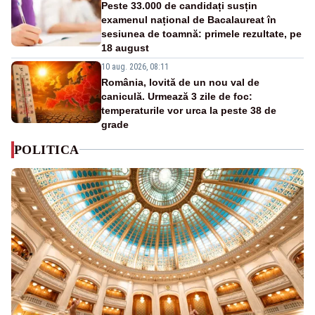
Peste 33.000 de candidați susțin
examenul național de Bacalaureat în
sesiunea de toamnă: primele rezultate, pe
18 august
10 aug. 2026, 08:11
România, lovită de un nou val de
caniculă. Urmează 3 zile de foc:
temperaturile vor urca la peste 38 de
grade
POLITICA