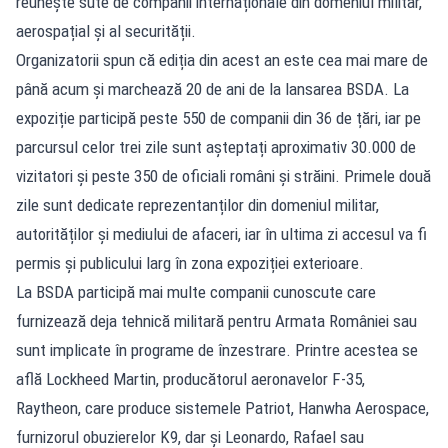
reunește sute de companii internaționale din domeniul militar,
aerospațial și al securității.
Organizatorii spun că ediția din acest an este cea mai mare de
până acum și marchează 20 de ani de la lansarea BSDA. La
expoziție participă peste 550 de companii din 36 de țări, iar pe
parcursul celor trei zile sunt așteptați aproximativ 30.000 de
vizitatori și peste 350 de oficiali români și străini. Primele două
zile sunt dedicate reprezentanților din domeniul militar,
autorităților și mediului de afaceri, iar în ultima zi accesul va fi
permis și publicului larg în zona expoziției exterioare.
La BSDA participă mai multe companii cunoscute care
furnizează deja tehnică militară pentru Armata României sau
sunt implicate în programe de înzestrare. Printre acestea se
află Lockheed Martin, producătorul aeronavelor F-35,
Raytheon, care produce sistemele Patriot, Hanwha Aerospace,
furnizorul obuzierelor K9, dar și Leonardo, Rafael sau