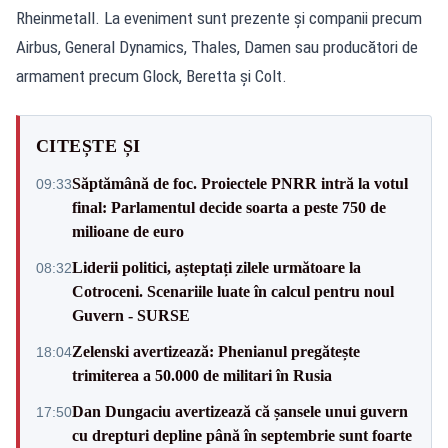
Rheinmetall. La eveniment sunt prezente și companii precum
Airbus, General Dynamics, Thales, Damen sau producători de
armament precum Glock, Beretta și Colt.
CITEȘTE ȘI
Săptămână de foc. Proiectele PNRR intră la votul
09:33
final: Parlamentul decide soarta a peste 750 de
milioane de euro
Liderii politici, așteptați zilele următoare la
08:32
Cotroceni. Scenariile luate în calcul pentru noul
Guvern - SURSE
Zelenski avertizează: Phenianul pregătește
18:04
trimiterea a 50.000 de militari în Rusia
Dan Dungaciu avertizează că șansele unui guvern
17:50
cu drepturi depline până în septembrie sunt foarte