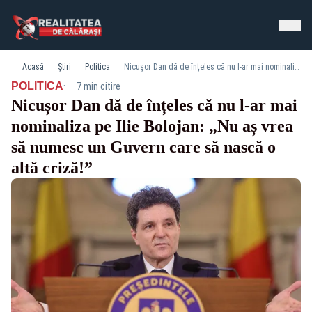
Acasă
Știri
Politica
Nicușor Dan dă de înțeles că nu l-ar mai nominaliza pe Ilie Bolojan: „Nu aș vrea să numesc un Guvern care să nască o altă criză!”
·
POLITICA
7 min citire
Nicușor Dan dă de înțeles că nu l-ar mai
nominaliza pe Ilie Bolojan: „Nu aș vrea
să numesc un Guvern care să nască o
altă criză!”