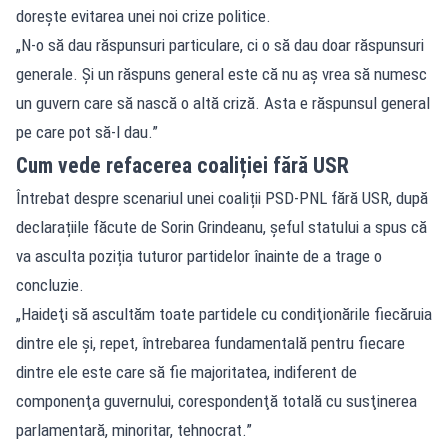
dorește evitarea unei noi crize politice.
„N-o să dau răspunsuri particulare, ci o să dau doar răspunsuri
generale. Şi un răspuns general este că nu aş vrea să numesc
un guvern care să nască o altă criză. Asta e răspunsul general
pe care pot să-l dau.”
Cum vede refacerea coaliției fără USR
Întrebat despre scenariul unei coaliții PSD-PNL fără USR, după
declarațiile făcute de Sorin Grindeanu, șeful statului a spus că
va asculta poziția tuturor partidelor înainte de a trage o
concluzie.
„Haideţi să ascultăm toate partidele cu condiţionările fiecăruia
dintre ele şi, repet, întrebarea fundamentală pentru fiecare
dintre ele este care să fie majoritatea, indiferent de
componenţa guvernului, corespondenţă totală cu susţinerea
parlamentară, minoritar, tehnocrat.”