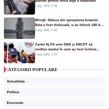
partide pentru noua lege a salarizării
3 aug. 2026, 11:36
Miruţă: Stânca din apropierea braţului
Bala a fost dislocată; s-au folosit 180 de
kilograme de explozibil
3 aug. 2026, 11:40
Cartel ALFA cere DNA și DIICOT să
verifice modul în care au fost închise
centralele pe cărbune
3 aug. 2026, 11:29
CATEGORII POPULARE
Actualitate
Politica
Economie