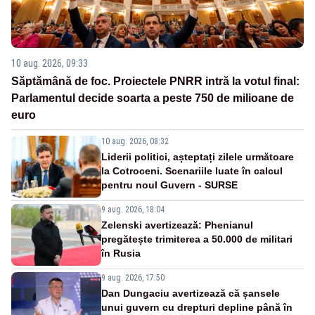
10 aug. 2026, 09:33
Săptămână de foc. Proiectele PNRR intră la votul final:
Parlamentul decide soarta a peste 750 de milioane de
euro
10 aug. 2026, 08:32
Liderii politici, așteptați zilele următoare
la Cotroceni. Scenariile luate în calcul
pentru noul Guvern - SURSE
9 aug. 2026, 18:04
Zelenski avertizează: Phenianul
pregătește trimiterea a 50.000 de militari
în Rusia
9 aug. 2026, 17:50
Dan Dungaciu avertizează că șansele
unui guvern cu drepturi depline până în