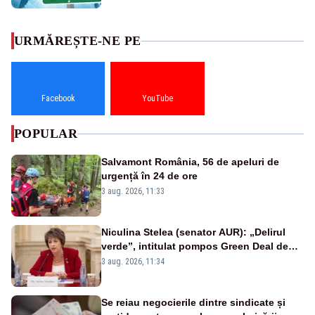
URMĂREȘTE-NE PE
Facebook
YouTube
POPULAR
Salvamont România, 56 de apeluri de
urgență în 24 de ore
3 aug. 2026, 11:33
Niculina Stelea (senator AUR): „Delirul
verde”, intitulat pompos Green Deal de
către Bruxelles, este în mare măsură
3 aug. 2026, 11:34
vinovat de prezumtiva apocalipsă
energetică”
Se reiau negocierile dintre sindicate și