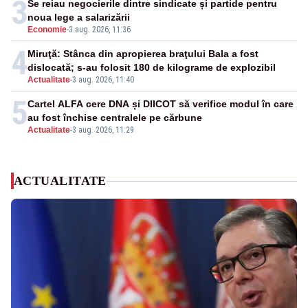
3
Se reiau negocierile dintre sindicate și partide pentru
noua lege a salarizării
Economie
-
3 aug. 2026, 11:36
4
Miruţă: Stânca din apropierea braţului Bala a fost
dislocată; s-au folosit 180 de kilograme de explozibil
Actualitate
-
3 aug. 2026, 11:40
5
Cartel ALFA cere DNA și DIICOT să verifice modul în care
au fost închise centralele pe cărbune
Actualitate
-
3 aug. 2026, 11:29
ACTUALITATE