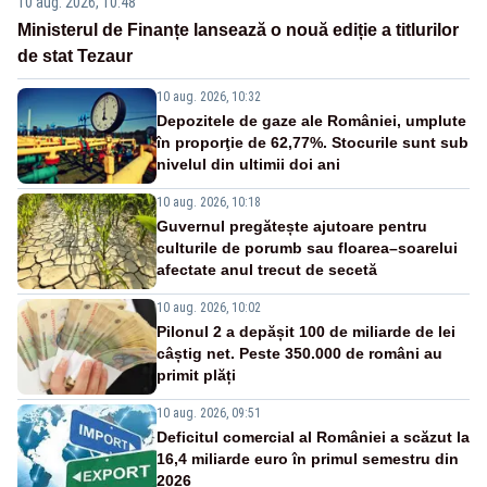
10 aug. 2026, 10:48
Ministerul de Finanțe lansează o nouă ediție a titlurilor
de stat Tezaur
10 aug. 2026, 10:32
Depozitele de gaze ale României, umplute
în proporţie de 62,77%. Stocurile sunt sub
nivelul din ultimii doi ani
10 aug. 2026, 10:18
Guvernul pregătește ajutoare pentru
culturile de porumb sau floarea–soarelui
afectate anul trecut de secetă
10 aug. 2026, 10:02
Pilonul 2 a depășit 100 de miliarde de lei
câștig net. Peste 350.000 de români au
primit plăți
10 aug. 2026, 09:51
Deficitul comercial al României a scăzut la
16,4 miliarde euro în primul semestru din
2026