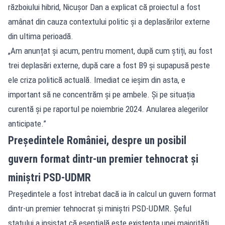
războiului hibrid, Nicușor Dan a explicat că proiectul a fost
amânat din cauza contextului politic și a deplasărilor externe
din ultima perioadă.
„Am anunțat și acum, pentru moment, după cum știți, au fost
trei deplasări externe, după care a fost B9 și supapusă peste
ele criza politică actuală. Imediat ce ieșim din asta, e
important să ne concentrăm și pe ambele. Și pe situația
curentă și pe raportul pe noiembrie 2024. Anularea alegerilor
anticipate.”
Președintele României, despre un posibil
guvern format dintr-un premier tehnocrat și
miniștri PSD-UDMR
Președintele a fost întrebat dacă ia în calcul un guvern format
dintr-un premier tehnocrat și miniștri PSD-UDMR. Șeful
statului a insistat că esențială este existența unei majorități