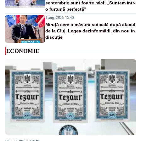
septembrie sunt foarte mici: „Suntem într-
o furtună perfectă”
9 aug. 2026, 15:40
Miruță cere o măsură radicală după atacul
de la Cluj. Legea dezinformării, din nou în
discuție
ECONOMIE