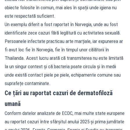
obiecte folosite în comun, mai ales în spații unde igiena nu
este respectată suficient.
Un exemplu diferit a fost raportat în Norvegia, unde au fost
identificate zece cazuri fără legătură cu activitatea sexuală.
Persoanele infectate practicau arte marțiale, iar expunerea ar
fi avut loc fie în Norvegia, fie în timpul unor călătorii în
Thailanda. Acest lucru arată că transmiterea nu este limitată
la un singur context și că bacteria poate circula și în medii
unde există contact piele pe piele, echipamente comune sau
suprafețe contaminate.
Ce țări au raportat cazuri de dermatofiloză
umană
Conform datelor analizate de ECDC, mai multe state europene
au raportat cazuri între sfârșitul anului 2025 și prima jumătate
a anului 2026. Franța, Germania, Spania și Suedia au transmis,