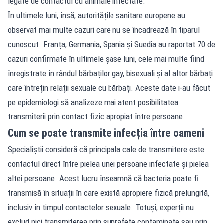
legate de contactul cu animale infectate.
În ultimele luni, însă, autoritățile sanitare europene au
observat mai multe cazuri care nu se încadrează în tiparul
cunoscut. Franța, Germania, Spania și Suedia au raportat 70 de
cazuri confirmate în ultimele șase luni, cele mai multe fiind
înregistrate în rândul bărbaților gay, bisexuali și al altor bărbați
care întrețin relații sexuale cu bărbați. Aceste date i-au făcut
pe epidemiologi să analizeze mai atent posibilitatea
transmiterii prin contact fizic apropiat între persoane.
Cum se poate transmite infecția între oameni
Specialiștii consideră că principala cale de transmitere este
contactul direct între pielea unei persoane infectate și pielea
altei persoane. Acest lucru înseamnă că bacteria poate fi
transmisă în situații în care există apropiere fizică prelungită,
inclusiv în timpul contactelor sexuale. Totuși, experții nu
exclud nici transmiterea prin suprafețe contaminate sau prin