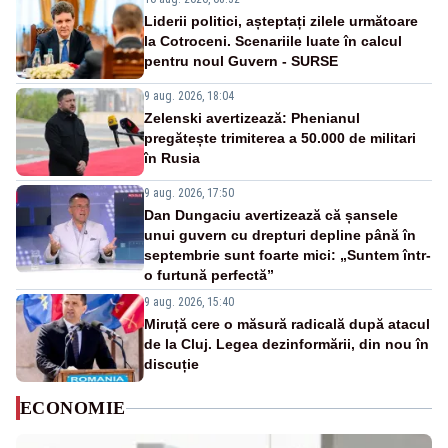
Liderii politici, așteptați zilele următoare
la Cotroceni. Scenariile luate în calcul
pentru noul Guvern - SURSE
9 aug. 2026, 18:04
Zelenski avertizează: Phenianul
pregătește trimiterea a 50.000 de militari
în Rusia
9 aug. 2026, 17:50
Dan Dungaciu avertizează că șansele
unui guvern cu drepturi depline până în
septembrie sunt foarte mici: „Suntem într-
o furtună perfectă”
9 aug. 2026, 15:40
Miruță cere o măsură radicală după atacul
de la Cluj. Legea dezinformării, din nou în
discuție
ECONOMIE