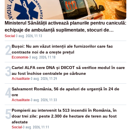
Ministerul Sănătății activează planurile pentru caniculă:
echipaje de ambulanță suplimentate, stocuri de
Social
·
3 aug. 2026, 11:13
medicamente verificate și puncte de apă în spațiile
publice
2
Bușoi: Nu am văzut intenții ale furnizorilor care fac
contracte noi de a crește prețul
Economie
-
3 aug. 2026, 11:18
3
Cartel ALFA cere DNA și DIICOT să verifice modul în care
au fost închise centralele pe cărbune
Actualitate
-
3 aug. 2026, 11:29
4
Salvamont România, 56 de apeluri de urgență în 24 de
ore
Actualitate
-
3 aug. 2026, 11:33
5
Pompierii au intervenit la 513 incendii în România, în
doar trei zile: peste 2.300 de hectare de teren au fost
afectate
Social
-
3 aug. 2026, 11:11