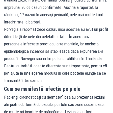
împreună, 70 de cazuri confirmate. Austria a raportat, la
rândul ei, 17 cazuri în aceeași perioadă, cele mai multe fiind
înregistrate la bărbați.
Norvegia a raportat zece cazuri, însă acestea au avut un profil
diferit față de cele din celelalte state. În acest caz,
persoanele infectate practicau arte marțiale, iar ancheta
epidemiologică încearcă să stabilească dacă expunerea s-a
produs în Norvegia sau în timpul unor călătorii în Thailanda.
Pentru autorități, aceste diferențe sunt importante, pentru că
pot ajuta la înțelegerea modului în care bacteria ajunge să se
transmită între oameni.
Cum se manifestă infecția pe piele
Pacienții diagnosticați cu dermatofiloză au prezentat leziuni
ale pielii sub formă de papule, pustule sau zone scuamoase,
de multe ori însoțite de mâncărime. Leziunile au fost