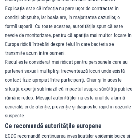
Explicația este că infecția nu pare ușor de contractat în
condiții obișnuite, iar boala are, în majoritatea cazurilor, o
formă ușoară. Cu toate acestea, autoritățile spun că este
nevoie de monitorizare, pentru că apariția mai multor focare în
Europa ridică întrebări despre felul în care bacteria se
transmite acum între oameni.
Riscul este considerat mai ridicat pentru persoanele care au
parteneri sexuali multipli și frecventează locuri unde există
contact fizic apropiat între participanți. Chiar și în aceste
situații, experții subliniază că impactul asupra sănătății publice
rămâne redus. Mesajul autorităților nu este unul de alarmă
generală, ci de atenție, prevenție și diagnostic rapid în cazurile
suspecte.
Ce recomandă autoritățile europene
ECDC recomandă continuarea investigațiilor epidemiologice și