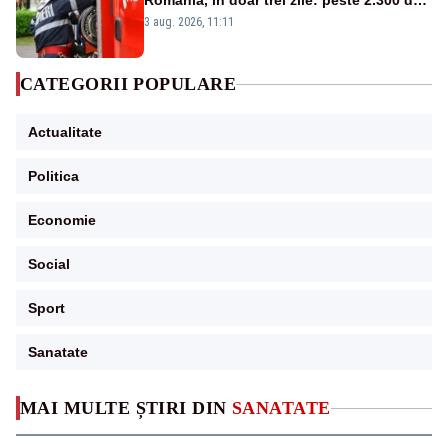
România, în doar trei zile: peste 2.300 de
hectare de teren au fost afectate
3 aug. 2026, 11:11
CATEGORII POPULARE
Actualitate
Politica
Economie
Social
Sport
Sanatate
MAI MULTE ȘTIRI DIN
SANATATE