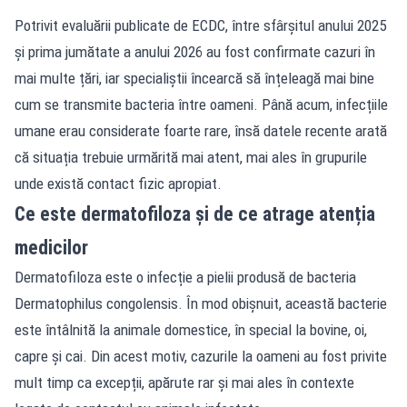
Potrivit evaluării publicate de ECDC, între sfârșitul anului 2025
și prima jumătate a anului 2026 au fost confirmate cazuri în
mai multe țări, iar specialiștii încearcă să înțeleagă mai bine
cum se transmite bacteria între oameni. Până acum, infecțiile
umane erau considerate foarte rare, însă datele recente arată
că situația trebuie urmărită mai atent, mai ales în grupurile
unde există contact fizic apropiat.
Ce este dermatofiloza și de ce atrage atenția
medicilor
Dermatofiloza este o infecție a pielii produsă de bacteria
Dermatophilus congolensis. În mod obișnuit, această bacterie
este întâlnită la animale domestice, în special la bovine, oi,
capre și cai. Din acest motiv, cazurile la oameni au fost privite
mult timp ca excepții, apărute rar și mai ales în contexte