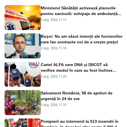
Ministerul Sănătății activează planurile
pentru caniculă: echipaje de ambulanță
suplimentate, stocuri de medicamente
3 aug. 2026, 11:13
verificate și puncte de apă în spațiile
publice
Bușoi: Nu am văzut intenții ale furnizorilor
care fac contracte noi de a crește prețul
3 aug. 2026, 11:18
Cartel ALFA cere DNA și DIICOT să
verifice modul în care au fost închise
centralele pe cărbune
3 aug. 2026, 11:29
Salvamont România, 56 de apeluri de
urgență în 24 de ore
3 aug. 2026, 11:33
Pompierii au intervenit la 513 incendii în