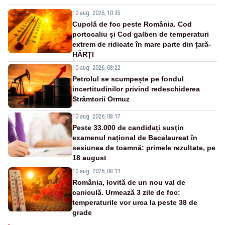
10 aug. 2026, 10:35
Cupolă de foc peste România. Cod
portocaliu și Cod galben de temperaturi
extrem de ridicate în mare parte din țară-
HĂRȚI
10 aug. 2026, 08:22
Petrolul se scumpește pe fondul
incertitudinilor privind redeschiderea
Strâmtorii Ormuz
10 aug. 2026, 08:17
Peste 33.000 de candidați susțin
examenul național de Bacalaureat în
sesiunea de toamnă: primele rezultate, pe
18 august
10 aug. 2026, 08:11
România, lovită de un nou val de
caniculă. Urmează 3 zile de foc:
temperaturile vor urca la peste 38 de
grade