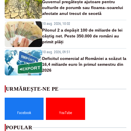
Guvernul pregătește ajutoare pentru
culturile de porumb sau floarea–soarelui
afectate anul trecut de secetă
10 aug. 2026, 10:02
Pilonul 2 a depășit 100 de miliarde de lei
câștig net. Peste 350.000 de români au
primit plăți
10 aug. 2026, 09:51
Deficitul comercial al României a scăzut la
16,4 miliarde euro în primul semestru din
2026
URMĂREȘTE-NE PE
Facebook
YouTube
POPULAR