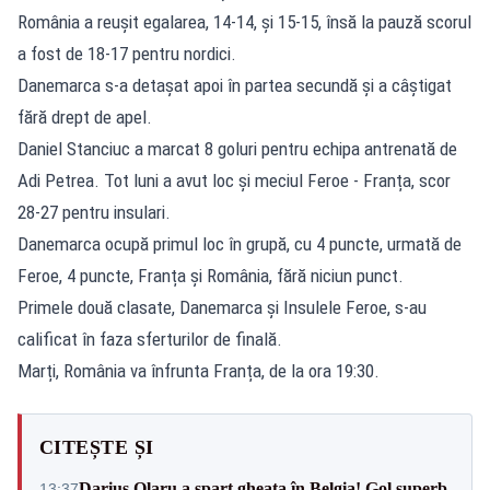
România a reușit egalarea, 14-14, și 15-15, însă la pauză scorul
a fost de 18-17 pentru nordici.
Danemarca s-a detașat apoi în partea secundă și a câștigat
fără drept de apel.
Daniel Stanciuc a marcat 8 goluri pentru echipa antrenată de
Adi Petrea. Tot luni a avut loc și meciul Feroe - Franța, scor
28-27 pentru insulari.
Danemarca ocupă primul loc în grupă, cu 4 puncte, urmată de
Feroe, 4 puncte, Franța și România, fără niciun punct.
Primele două clasate, Danemarca și Insulele Feroe, s-au
calificat în faza sferturilor de finală.
Marți, România va înfrunta Franța, de la ora 19:30.
CITEȘTE ȘI
Darius Olaru a spart gheața în Belgia! Gol superb
13:37