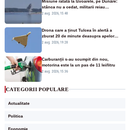
Misiune ratată la Izvoarele, pe Dunăre:
stânca nu a cedat, militarii reiau
detonările luni – VIDEO
2 aug. 2026, 15:48
Drona care a ținut Tulcea în alertă a
zburat 20 de minute deasupra apelor
României. Au fost ridicate două F-16
2 aug. 2026, 19:28
Carburanții s-au scumpit din nou,
motorina este la un pas de 11 lei/litru
2 aug. 2026, 15:36
CATEGORII POPULARE
Actualitate
Politica
Economie