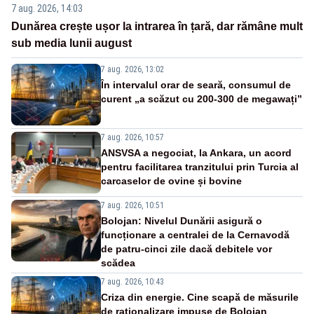
7 aug. 2026, 14:03
Dunărea crește ușor la intrarea în țară, dar rămâne mult
sub media lunii august
7 aug. 2026, 13:02
În intervalul orar de seară, consumul de
curent „a scăzut cu 200-300 de megawați”
7 aug. 2026, 10:57
ANSVSA a negociat, la Ankara, un acord
pentru facilitarea tranzitului prin Turcia al
carcaselor de ovine și bovine
7 aug. 2026, 10:51
Bolojan: Nivelul Dunării asigură o
funcționare a centralei de la Cernavodă
de patru-cinci zile dacă debitele vor
scădea
7 aug. 2026, 10:43
Criza din energie. Cine scapă de măsurile
de raționalizare impuse de Bolojan