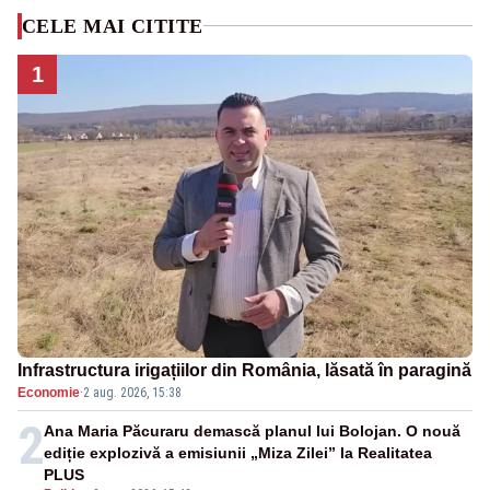
CELE MAI CITITE
1
Infrastructura irigațiilor din România, lăsată în paragină
Economie
·
2 aug. 2026, 15:38
2
Ana Maria Păcuraru demască planul lui Bolojan. O nouă
ediție explozivă a emisiunii „Miza Zilei” la Realitatea
PLUS