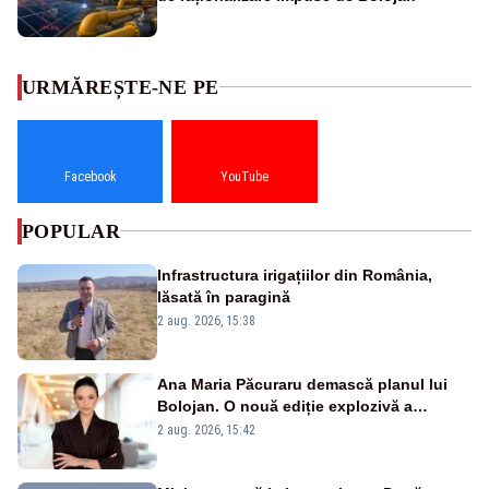
URMĂREȘTE-NE PE
Facebook
YouTube
POPULAR
Infrastructura irigațiilor din România,
lăsată în paragină
2 aug. 2026, 15:38
Ana Maria Păcuraru demască planul lui
Bolojan. O nouă ediție explozivă a
emisiunii „Miza Zilei” la Realitatea PLUS
2 aug. 2026, 15:42