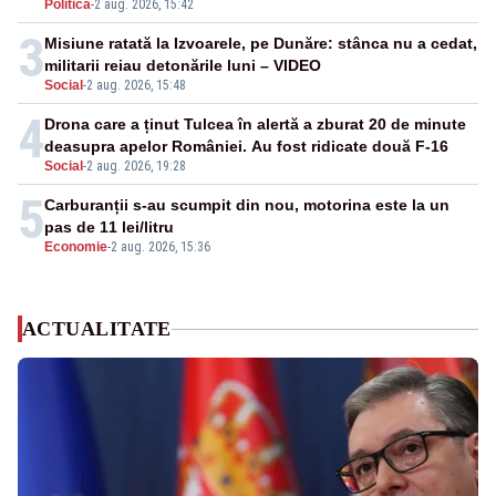
Politica
-
2 aug. 2026, 15:42
3
Misiune ratată la Izvoarele, pe Dunăre: stânca nu a cedat,
militarii reiau detonările luni – VIDEO
Social
-
2 aug. 2026, 15:48
4
Drona care a ținut Tulcea în alertă a zburat 20 de minute
deasupra apelor României. Au fost ridicate două F-16
Social
-
2 aug. 2026, 19:28
5
Carburanții s-au scumpit din nou, motorina este la un
pas de 11 lei/litru
Economie
-
2 aug. 2026, 15:36
ACTUALITATE