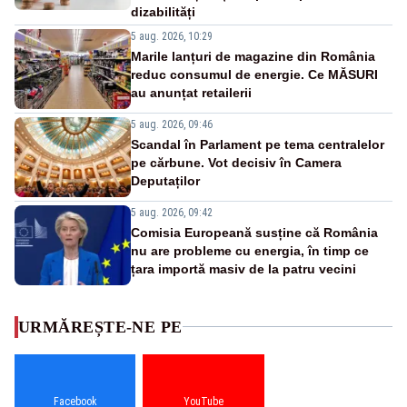
dizabilități
5 aug. 2026, 10:29
Marile lanțuri de magazine din România
reduc consumul de energie. Ce MĂSURI
au anunțat retailerii
5 aug. 2026, 09:46
Scandal în Parlament pe tema centralelor
pe cărbune. Vot decisiv în Camera
Deputaților
5 aug. 2026, 09:42
Comisia Europeană susține că România
nu are probleme cu energia, în timp ce
țara importă masiv de la patru vecini
URMĂREȘTE-NE PE
Facebook
YouTube