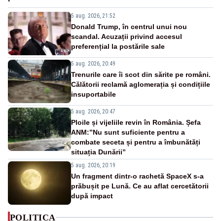
5 aug. 2026, 21:52
Donald Trump, în centrul unui nou
scandal. Acuzații privind accesul
preferențial la postările sale
5 aug. 2026, 20:49
Trenurile care îi scot din sărite pe români.
Călătorii reclamă aglomerația și condițiile
insuportabile
5 aug. 2026, 20:47
Ploile și vijeliile revin în România. Șefa
ANM:”Nu sunt suficiente pentru a
combate seceta și pentru a îmbunătăți
situația Dunării”
5 aug. 2026, 20:19
Un fragment dintr-o rachetă SpaceX s-a
prăbușit pe Lună. Ce au aflat cercetătorii
după impact
POLITICA