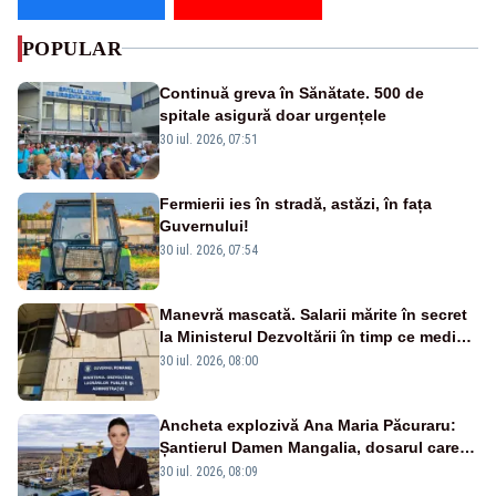
POPULAR
Continuă greva în Sănătate. 500 de
spitale asigură doar urgențele
30 iul. 2026, 07:51
Fermierii ies în stradă, astăzi, în fața
Guvernului!
30 iul. 2026, 07:54
Manevră mascată. Salarii mărite în secret
la Ministerul Dezvoltării în timp ce medicii
ies în stradă
30 iul. 2026, 08:00
Ancheta explozivă Ana Maria Păcuraru:
Șantierul Damen Mangalia, dosarul care
scufundă apărarea României
30 iul. 2026, 08:09