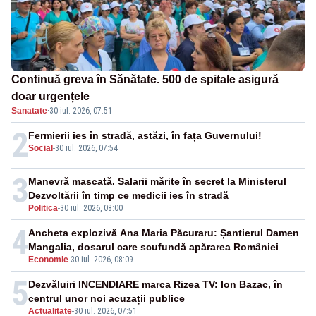
Continuă greva în Sănătate. 500 de spitale asigură
doar urgențele
Sanatate
·
30 iul. 2026, 07:51
2
Fermierii ies în stradă, astăzi, în fața Guvernului!
Social
-
30 iul. 2026, 07:54
3
Manevră mascată. Salarii mărite în secret la Ministerul
Dezvoltării în timp ce medicii ies în stradă
Politica
-
30 iul. 2026, 08:00
4
Ancheta explozivă Ana Maria Păcuraru: Șantierul Damen
Mangalia, dosarul care scufundă apărarea României
Economie
-
30 iul. 2026, 08:09
5
Dezvăluiri INCENDIARE marca Rizea TV: Ion Bazac, în
centrul unor noi acuzații publice
Actualitate
-
30 iul. 2026, 07:51