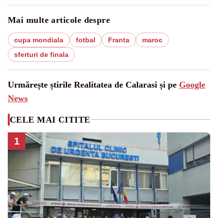
Mai multe articole despre
cupa mondiala
fotbal
Franta
maroc
sferturi de finala
Urmărește știrile Realitatea de Calarasi și pe
Google
News
CELE MAI CITITE
1