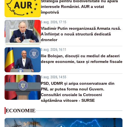
Strategia pentru biodiversitate nu apără
interesele României. AUR a votat
împotrivă
5 aug. 2026, 17:15
Vladimir Putin reorganizează Armata rusă.
A înființat o nouă structură dedicată
dronelor
5 aug. 2026, 16:11
Ilie Bolojan, discuții cu mediul de afaceri
despre economie, taxe și reformele fiscale
5 aug. 2026, 14:55
PSD, UDMR și aripa conservatoare din
PNL ar putea forma noul Guvern.
Consultări cruciale la Cotroceni
săptămâna viitoare - SURSE
ECONOMIE