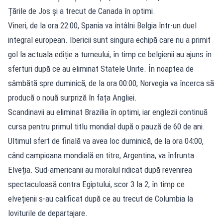
Țările de Jos și a trecut de Canada în optimi.
Vineri, de la ora 22:00, Spania va întâlni Belgia într-un duel
integral european. Ibericii sunt singura echipă care nu a primit
gol la actuala ediție a turneului, în timp ce belgienii au ajuns în
sferturi după ce au eliminat Statele Unite. În noaptea de
sâmbătă spre duminică, de la ora 00:00, Norvegia va încerca să
producă o nouă surpriză în fața Angliei.
Scandinavii au eliminat Brazilia în optimi, iar englezii continuă
cursa pentru primul titlu mondial după o pauză de 60 de ani.
Ultimul sfert de finală va avea loc duminică, de la ora 04:00,
când campioana mondială en titre, Argentina, va înfrunta
Elveția. Sud-americanii au moralul ridicat după revenirea
spectaculoasă contra Egiptului, scor 3 la 2, în timp ce
elvețienii s-au calificat după ce au trecut de Columbia la
loviturile de departajare.