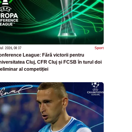
iul. 2026, 08:37
Sport
nference League: Fără victorii pentru
iversitatea Cluj, CFR Cluj și FCSB în turul doi
eliminar al competiției