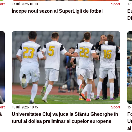
ort
17 iul. 2026, 09:33
Sport
17 
Începe noul sezon al SuperLigii de fotbal
Eu
z
Di
ort
15 iul. 2026, 10:45
Sport
15 
ă
Universitatea Cluj va juca la Sfântu Gheorghe în
Fo
turul al doilea preliminar al cupelor europene
Un
al