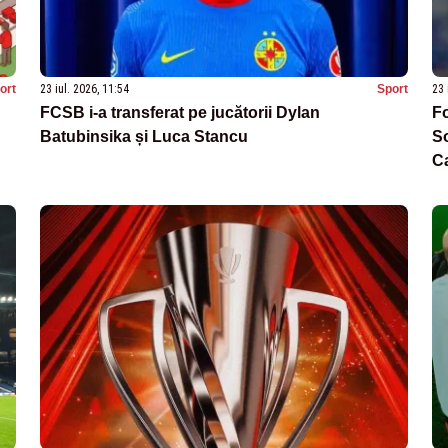
ort
23 iul. 2026, 11:54
Sport
23 
FCSB i-a transferat pe jucătorii Dylan
Fo
Batubinsika și Luca Stancu
So
C