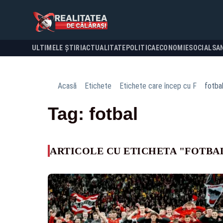
ULTIMELE ȘTIRI
ACTUALITATE
POLITICA
ECONOMIE
SOCIAL
SA
Acasă
Etichete
Etichete care încep cu F
fotba
Tag: fotbal
ARTICOLE CU ETICHETA "FOTBA