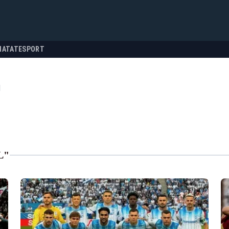
NATATE
SPORT
l
L"