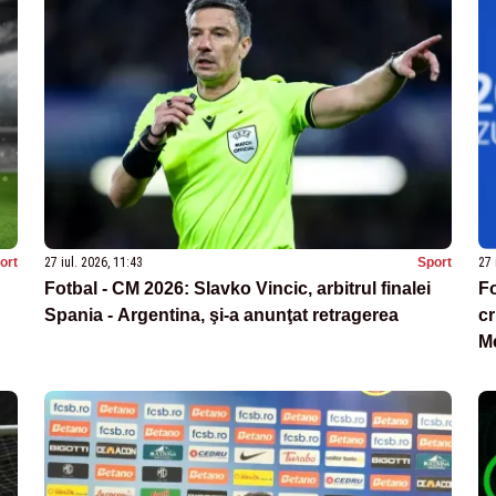
ort
27 iul. 2026, 11:43
Sport
27 
Fotbal - CM 2026: Slavko Vincic, arbitrul finalei
Fo
Spania - Argentina, şi-a anunţat retragerea
cr
M