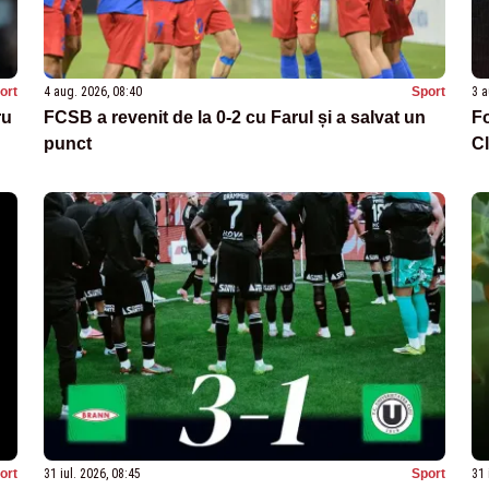
ort
4 aug. 2026, 08:40
Sport
3 a
ru
FCSB a revenit de la 0-2 cu Farul și a salvat un
Fo
punct
Cl
ort
31 iul. 2026, 08:45
Sport
31 