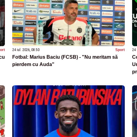
ort
24 iul. 2026, 08:50
Sport
24 
 cu
Fotbal: Marius Baciu (FCSB) - "Nu meritam să
Co
pierdem cu Auda"
Un
pr