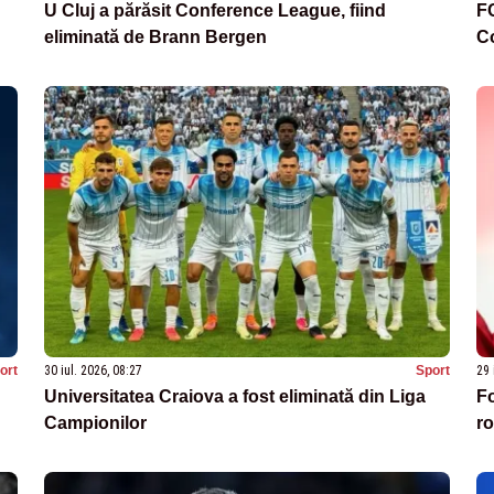
U Cluj a părăsit Conference League, fiind
FC
eliminată de Brann Bergen
C
ort
30 iul. 2026, 08:27
Sport
29 
d
Universitatea Craiova a fost eliminată din Liga
Fo
Campionilor
ro