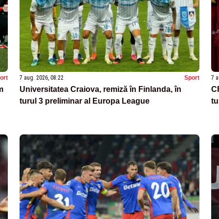
ort
7 aug. 2026, 08:22
Sport
7 a
m
Universitatea Craiova, remiză în Finlanda, în
CF
turul 3 preliminar al Europa League
tu