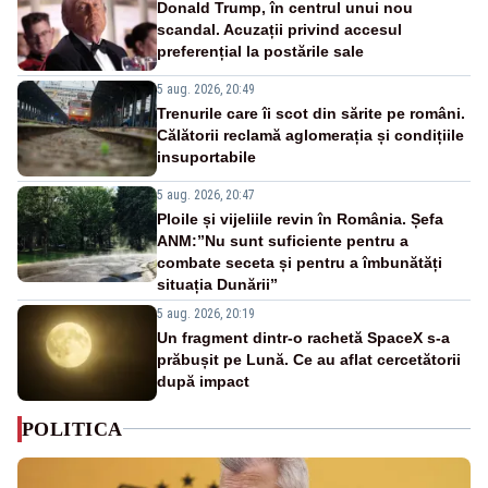
Donald Trump, în centrul unui nou
scandal. Acuzații privind accesul
preferențial la postările sale
5 aug. 2026, 20:49
Trenurile care îi scot din sărite pe români.
Călătorii reclamă aglomerația și condițiile
insuportabile
5 aug. 2026, 20:47
Ploile și vijeliile revin în România. Șefa
ANM:”Nu sunt suficiente pentru a
combate seceta și pentru a îmbunătăți
situația Dunării”
5 aug. 2026, 20:19
Un fragment dintr-o rachetă SpaceX s-a
prăbușit pe Lună. Ce au aflat cercetătorii
după impact
POLITICA