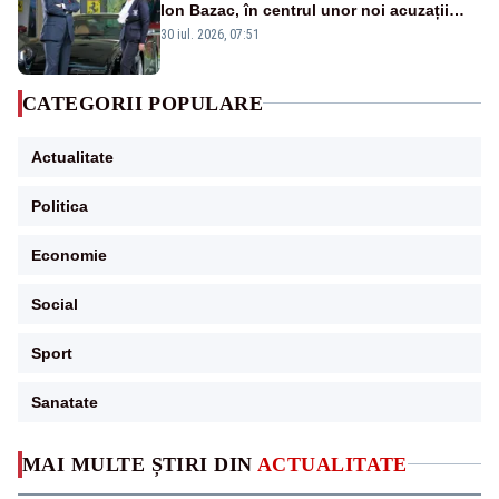
Ion Bazac, în centrul unor noi acuzații
publice
30 iul. 2026, 07:51
CATEGORII POPULARE
Actualitate
Politica
Economie
Social
Sport
Sanatate
MAI MULTE ȘTIRI DIN
ACTUALITATE