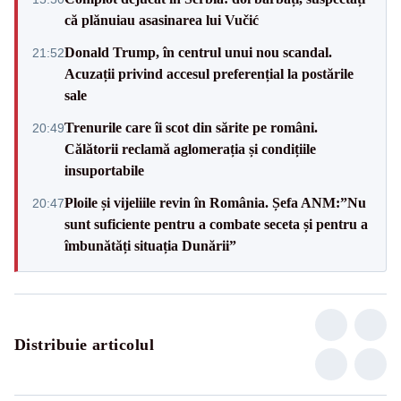
că plănuiau asasinarea lui Vučić
Donald Trump, în centrul unui nou scandal.
21:52
Acuzații privind accesul preferențial la postările
sale
Trenurile care îi scot din sărite pe români.
20:49
Călătorii reclamă aglomerația și condițiile
insuportabile
Ploile și vijeliile revin în România. Șefa ANM:”Nu
20:47
sunt suficiente pentru a combate seceta și pentru a
îmbunătăți situația Dunării”
Distribuie articolul