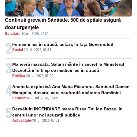
Continuă greva în Sănătate. 500 de spitale asigură
doar urgențele
Sanatate
·
30 iul. 2026, 07:51
2
Fermierii ies în stradă, astăzi, în fața Guvernului!
Social
-
30 iul. 2026, 07:54
3
Manevră mascată. Salarii mărite în secret la Ministerul
Dezvoltării în timp ce medicii ies în stradă
Politica
-
30 iul. 2026, 08:00
4
Ancheta explozivă Ana Maria Păcuraru: Șantierul Damen
Mangalia, dosarul care scufundă apărarea României
Economie
-
30 iul. 2026, 08:09
5
Dezvăluiri INCENDIARE marca Rizea TV: Ion Bazac, în
centrul unor noi acuzații publice
Actualitate
-
30 iul. 2026, 07:51