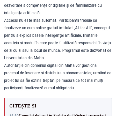
dezvoltare a competențelor digitale și de familiarizare cu
inteligența artificială.
Accesul nu este însă automat. Participanții trebuie să
finalizeze un curs online gratuit intitulat „AI for All”, conceput
pentru a explica bazele inteligenței artificiale, limitările
acesteia și modul în care poate fi utilizată responsabil în viața
de zi cu zi sau la locul de muncă. Programul este dezvoltat de
Universitatea din Malta.
Autoritățile din domeniul digital din Malta vor gestiona
procesul de înscriere și distribuire a abonamentelor, urmând ca
proiectul să fie extins treptat, pe măsură ce tot mai mulți
participanți finalizează cursul obligatoriu.
CITEȘTE ȘI
Complot dejucat în Serbia: doi bărbați, suspectați
15:50