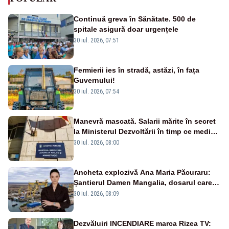
Continuă greva în Sănătate. 500 de
spitale asigură doar urgențele
30 iul. 2026, 07:51
Fermierii ies în stradă, astăzi, în fața
Guvernului!
30 iul. 2026, 07:54
Manevră mascată. Salarii mărite în secret
la Ministerul Dezvoltării în timp ce medicii
ies în stradă
30 iul. 2026, 08:00
Ancheta explozivă Ana Maria Păcuraru:
Șantierul Damen Mangalia, dosarul care
scufundă apărarea României
30 iul. 2026, 08:09
Dezvăluiri INCENDIARE marca Rizea TV: