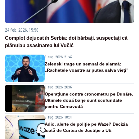
24 feb. 2026, 15:50
Complot dejucat în Serbia: doi bărbați, suspectați că
plănuiau asasinarea lui Vučić
8 aug. 2026, 21:42
Zelenski trage un semnal de alarmă:
„Rachetele voastre ar putea salva vieți”
8 aug. 2026, 20:07
Operațiune contra cronometru pe Dunăre.
Ultimele două barje sunt scufundate
pentru Cernavodă
8 aug. 2026, 18:31
Adio, alerte de poliție pe Waze? Decizia
luată de Curtea de Justiție a UE