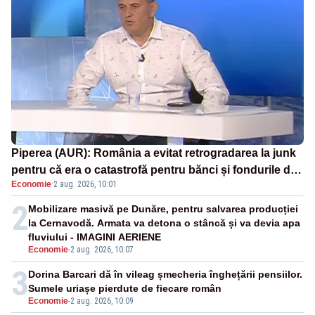
Piperea (AUR): România a evitat retrogradarea la junk
pentru că era o catastrofă pentru bănci și fondurile de
Economie
·
2 aug. 2026, 10:01
pensii
2
Mobilizare masivă pe Dunăre, pentru salvarea producției
la Cernavodă. Armata va detona o stâncă și va devia apa
fluviului - IMAGINI AERIENE
Economie
-
2 aug. 2026, 10:07
3
Dorina Barcari dă în vileag șmecheria înghețării pensiilor.
Sumele uriașe pierdute de fiecare român
Economie
-
2 aug. 2026, 10:09