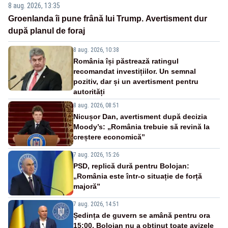
8 aug. 2026, 13:35
Groenlanda îi pune frână lui Trump. Avertisment dur
după planul de foraj
8 aug. 2026, 10:38
România își păstrează ratingul
recomandat investițiilor. Un semnal
pozitiv, dar și un avertisment pentru
autorități
8 aug. 2026, 08:51
Nicușor Dan, avertisment după decizia
Moody’s: „România trebuie să revină la
creștere economică”
7 aug. 2026, 15:26
PSD, replică dură pentru Bolojan:
„România este într-o situație de forță
majoră”
7 aug. 2026, 14:51
Ședința de guvern se amână pentru ora
15:00. Bolojan nu a obținut toate avizele