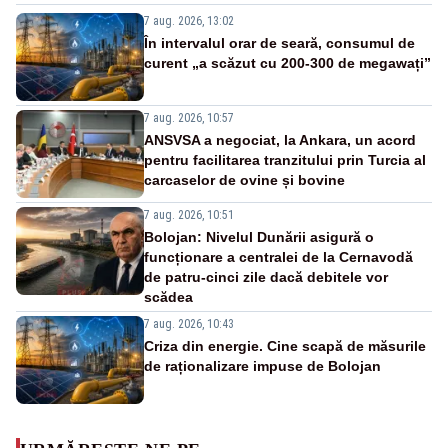
7 aug. 2026, 13:02
În intervalul orar de seară, consumul de
curent „a scăzut cu 200-300 de megawați”
7 aug. 2026, 10:57
ANSVSA a negociat, la Ankara, un acord
pentru facilitarea tranzitului prin Turcia al
carcaselor de ovine și bovine
7 aug. 2026, 10:51
Bolojan: Nivelul Dunării asigură o
funcționare a centralei de la Cernavodă
de patru-cinci zile dacă debitele vor
scădea
7 aug. 2026, 10:43
Criza din energie. Cine scapă de măsurile
de raționalizare impuse de Bolojan