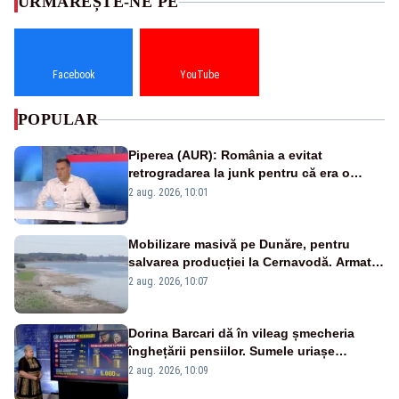
URMĂREȘTE-NE PE
Facebook
YouTube
POPULAR
Piperea (AUR): România a evitat
retrogradarea la junk pentru că era o
catastrofă pentru bănci și fondurile de
2 aug. 2026, 10:01
pensii
Mobilizare masivă pe Dunăre, pentru
salvarea producției la Cernavodă. Armata
va detona o stâncă și va devia apa
2 aug. 2026, 10:07
fluviului - IMAGINI AERIENE
Dorina Barcari dă în vileag șmecheria
înghețării pensiilor. Sumele uriașe
pierdute de fiecare român
2 aug. 2026, 10:09