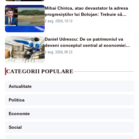
Mihai Chirica, atac devastator la adresa
progresiștilor lui Bolojan: Trebuie să
protejăm și natura, dar nu șținem omaneii
2 aug. 2026, 10:12
în stare permanentă de alertă
Daniel Udrescu: De ce patrimoniul va
deveni conceptul central al economiei
viitoare?
2 aug. 2026, 09:22
CATEGORII POPULARE
Actualitate
Politica
Economie
Social