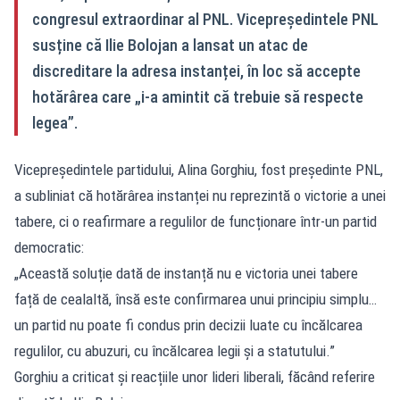
congresul extraordinar al PNL. Vicepreședintele PNL
susține că Ilie Bolojan a lansat un atac de
discreditare la adresa instanței, în loc să accepte
hotărârea care „i‑a amintit că trebuie să respecte
legea”.
Vicepreședintele partidului, Alina Gorghiu, fost președinte PNL,
a subliniat că hotărârea instanței nu reprezintă o victorie a unei
tabere, ci o reafirmare a regulilor de funcționare într-un partid
democratic:
„Această soluție dată de instanță nu e victoria unei tabere
față de cealaltă, însă este confirmarea unui principiu simplu…
un partid nu poate fi condus prin decizii luate cu încălcarea
regulilor, cu abuzuri, cu încălcarea legii și a statutului.”
Gorghiu a criticat și reacțiile unor lideri liberali, făcând referire