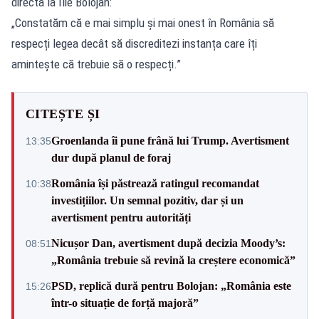
directă la Ilie Bolojan:
„Constatăm că e mai simplu și mai onest în România să
respecți legea decât să discreditezi instanța care îți
amintește că trebuie să o respecți.”
CITEȘTE ȘI
Groenlanda îi pune frână lui Trump. Avertisment
13:35
dur după planul de foraj
România își păstrează ratingul recomandat
10:38
investițiilor. Un semnal pozitiv, dar și un
avertisment pentru autorități
Nicușor Dan, avertisment după decizia Moody’s:
08:51
„România trebuie să revină la creștere economică”
PSD, replică dură pentru Bolojan: „România este
15:26
într-o situație de forță majoră”