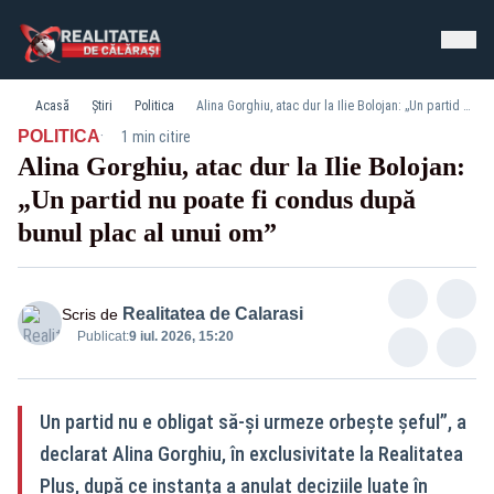
Acasă
Știri
Politica
Alina Gorghiu, atac dur la Ilie Bolojan: „Un partid nu poate fi condus după bunul plac al unui om”
·
POLITICA
1 min citire
Alina Gorghiu, atac dur la Ilie Bolojan:
„Un partid nu poate fi condus după
bunul plac al unui om”
Realitatea de Calarasi
Scris de
Publicat:
9 iul. 2026, 15:20
Un partid nu e obligat să‑și urmeze orbește șeful”, a
declarat Alina Gorghiu, în exclusivitate la Realitatea
Plus, după ce instanța a anulat deciziile luate în