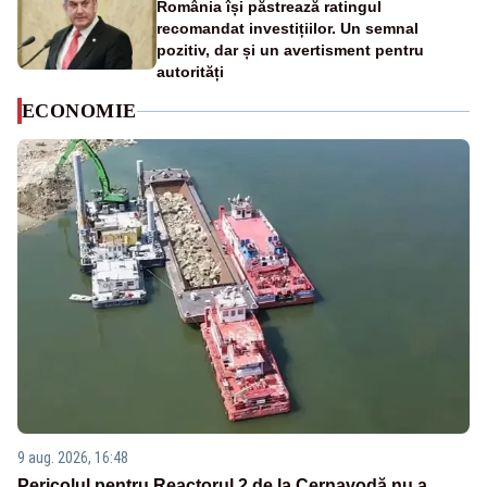
România își păstrează ratingul
recomandat investițiilor. Un semnal
pozitiv, dar și un avertisment pentru
autorități
ECONOMIE
9 aug. 2026, 16:48
Pericolul pentru Reactorul 2 de la Cernavodă nu a