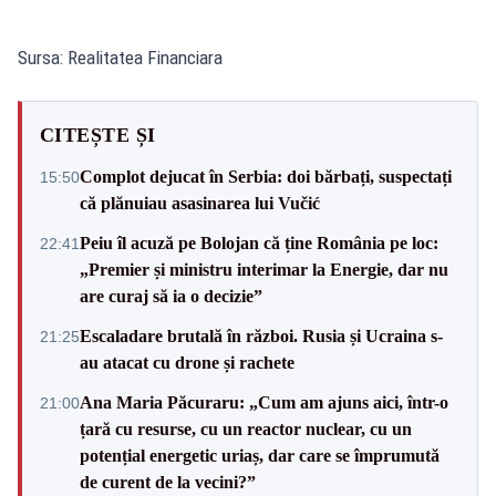
Sursa: Realitatea Financiara
CITEȘTE ȘI
Complot dejucat în Serbia: doi bărbați, suspectați
15:50
că plănuiau asasinarea lui Vučić
Peiu îl acuză pe Bolojan că ține România pe loc:
22:41
„Premier și ministru interimar la Energie, dar nu
are curaj să ia o decizie”
Escaladare brutală în război. Rusia și Ucraina s-
21:25
au atacat cu drone și rachete
Ana Maria Păcuraru: „Cum am ajuns aici, într-o
21:00
țară cu resurse, cu un reactor nuclear, cu un
potențial energetic uriaș, dar care se împrumută
de curent de la vecini?”