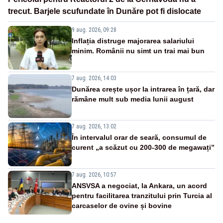
trecut. Barjele scufundate în Dunăre pot fi dislocate
9 aug. 2026, 09:28
Inflația distruge majorarea salariului
minim. Românii nu simt un trai mai bun
7 aug. 2026, 14:03
Dunărea crește ușor la intrarea în țară, dar
rămâne mult sub media lunii august
7 aug. 2026, 13:02
În intervalul orar de seară, consumul de
curent „a scăzut cu 200-300 de megawați”
7 aug. 2026, 10:57
ANSVSA a negociat, la Ankara, un acord
pentru facilitarea tranzitului prin Turcia al
carcaselor de ovine și bovine