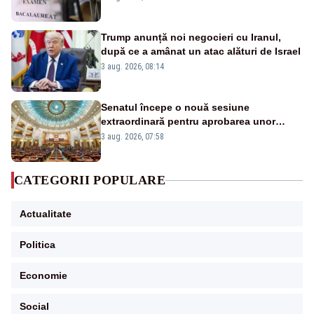
Trump anunță noi negocieri cu Iranul,
după ce a amânat un atac alături de Israel
3 aug. 2026, 08:14
Senatul începe o nouă sesiune
extraordinară pentru aprobarea unor
jaloane din PNRR
3 aug. 2026, 07:58
CATEGORII POPULARE
Actualitate
Politica
Economie
Social