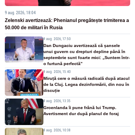
9 aug. 2026, 18:04
Zelenski avertizează: Phenianul pregătește trimiterea a
50.000 de militari în Rusia
9 aug. 2026, 17:50
Dan Dungaciu avertizează că șansele
unui guvern cu drepturi depline până în
septembrie sunt foarte mici: „Suntem într-
o furtună perfectă”
9 aug. 2026, 15:40
Miruță cere o măsură radicală după atacul
de la Cluj. Legea dezinformării, din nou în
discuție
8 aug. 2026, 13:35
Groenlanda îi pune frână lui Trump.
Avertisment dur după planul de foraj
8 aug. 2026, 10:38