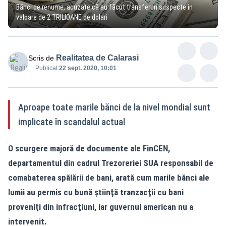
Bănci de renume, acuzate că au făcut transferuri suspecte în
valoare de 2 TRILIOANE de dolari
Realitatea de Calarasi
Scris de
Publicat:
22 sept. 2020, 10:01
Aproape toate marile bănci de la nivel mondial sunt
implicate în scandalul actual
O scurgere majoră de documente ale FinCEN,
departamentul din cadrul Trezoreriei SUA responsabil de
comabaterea spălării de bani, arată cum marile bănci ale
lumii au permis cu bună ştiinţă tranzacţii cu bani
proveniţi din infracţiuni, iar guvernul american nu a
intervenit.