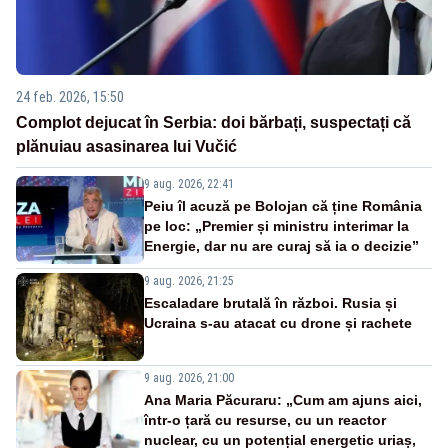
24 feb. 2026, 15:50
Complot dejucat în Serbia: doi bărbați, suspectați că
plănuiau asasinarea lui Vučić
9 aug. 2026, 22:41
Peiu îl acuză pe Bolojan că ține România
pe loc: „Premier și ministru interimar la
Energie, dar nu are curaj să ia o decizie”
9 aug. 2026, 21:25
Escaladare brutală în război. Rusia și
Ucraina s-au atacat cu drone și rachete
9 aug. 2026, 21:00
Ana Maria Păcuraru: „Cum am ajuns aici,
într-o țară cu resurse, cu un reactor
nuclear, cu un potențial energetic uriaș,