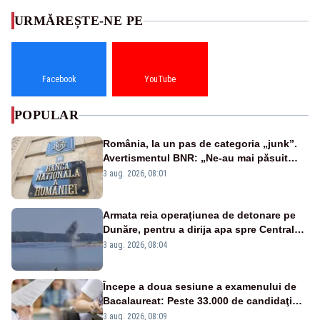
URMĂREȘTE-NE PE
Facebook
YouTube
POPULAR
România, la un pas de categoria „junk”.
Avertismentul BNR: „Ne-au mai păsuit
pentru câteva luni”
3 aug. 2026, 08:01
Armata reia operațiunea de detonare pe
Dunăre, pentru a dirija apa spre Centrala
Cernavodă
3 aug. 2026, 08:04
Începe a doua sesiune a examenului de
Bacalaureat: Peste 33.000 de candidaţi
înscrişi
3 aug. 2026, 08:09