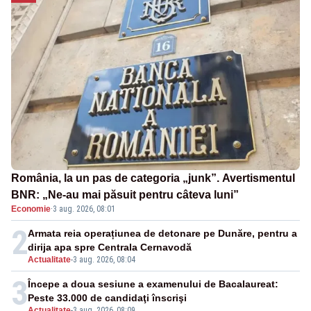
România, la un pas de categoria „junk”. Avertismentul
BNR: „Ne-au mai păsuit pentru câteva luni”
Economie
·
3 aug. 2026, 08:01
2
Armata reia operațiunea de detonare pe Dunăre, pentru a
dirija apa spre Centrala Cernavodă
Actualitate
-
3 aug. 2026, 08:04
3
Începe a doua sesiune a examenului de Bacalaureat:
Peste 33.000 de candidaţi înscrişi
Actualitate
-
3 aug. 2026, 08:09