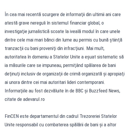
În cea mai recentă scurgere de informaţii din ultimii ani care
atestă grave nereguli în sistemul financiar global, o
investigaţie jurnalistică scoate la iveală modul în care unele
dintre cele mai mari bănci din lume au permis cu bună ştiinţă
tranzacţii cu bani proveniţi din infracţiuni. Mai mult,
autoritatea în domeniu a Statelor Unite a eşuat sistematic să
ia măsurile care se impuneau, permiţând spălarea de bani
deţinuţi inclusiv de organizaţii de crimă organizată şi apropiaţi
ai unora dintre cei mai autoritari lideri contemporani.
Informaţiile au fost dezvăluite în de BBC şi Buzzfeed News,
citate de adevarul.ro
FinCEN este departamentul din cadrul Trezoreriei Statelor
Unite responsabil cu combaterea spălării de bani şi a altor