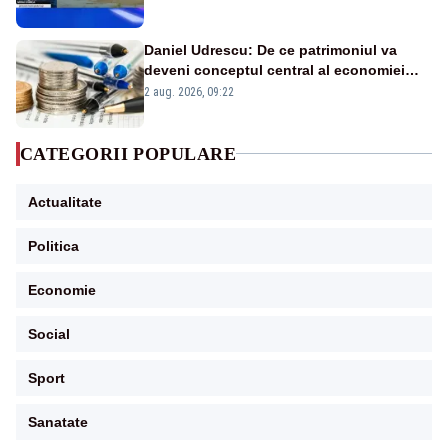
în stare permanentă de alertă
Daniel Udrescu: De ce patrimoniul va
deveni conceptul central al economiei
viitoare?
2 aug. 2026, 09:22
CATEGORII POPULARE
Actualitate
Politica
Economie
Social
Sport
Sanatate