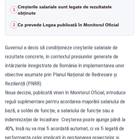
Creșterile salariale sunt legate de rezultatele
1
obținute
Ce prevede Legea publicată în Monitorul Oficial
2
Guvernul a decis să condiționeze creșterile salariale de
rezultate concrete, în contextul presiunilor generate de
întârzierile înregistrate de România în implementarea unor
obiective asumate prin Planul Național de Redresare și
Reziliență (PNRR).
Noua decizie, publicată vineri în Monitorul Oficial, introduce
reguli suplimentare pentru acordarea majorării salariului de
bază, a soldei de funcție, a salariului de funcție sau a
indemnizației de încadrare. Creșterea poate ajunge până la
40%, însă nu va mai fi acordată automat, ci va fi legată de
performanța celor implicați în gestionarea proiectelor și