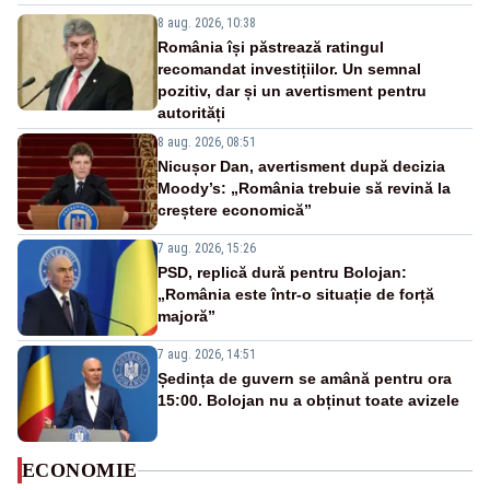
8 aug. 2026, 10:38
România își păstrează ratingul
recomandat investițiilor. Un semnal
pozitiv, dar și un avertisment pentru
autorități
8 aug. 2026, 08:51
Nicușor Dan, avertisment după decizia
Moody’s: „România trebuie să revină la
creștere economică”
7 aug. 2026, 15:26
PSD, replică dură pentru Bolojan:
„România este într-o situație de forță
majoră”
7 aug. 2026, 14:51
Ședința de guvern se amână pentru ora
15:00. Bolojan nu a obținut toate avizele
ECONOMIE