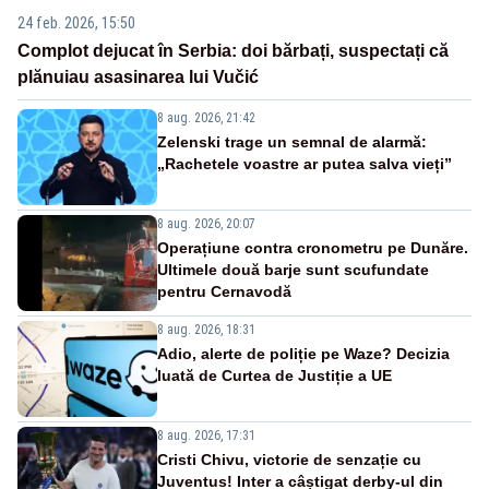
24 feb. 2026, 15:50
Complot dejucat în Serbia: doi bărbați, suspectați că
plănuiau asasinarea lui Vučić
8 aug. 2026, 21:42
Zelenski trage un semnal de alarmă:
„Rachetele voastre ar putea salva vieți”
8 aug. 2026, 20:07
Operațiune contra cronometru pe Dunăre.
Ultimele două barje sunt scufundate
pentru Cernavodă
8 aug. 2026, 18:31
Adio, alerte de poliție pe Waze? Decizia
luată de Curtea de Justiție a UE
8 aug. 2026, 17:31
Cristi Chivu, victorie de senzație cu
Juventus! Inter a câștigat derby-ul din