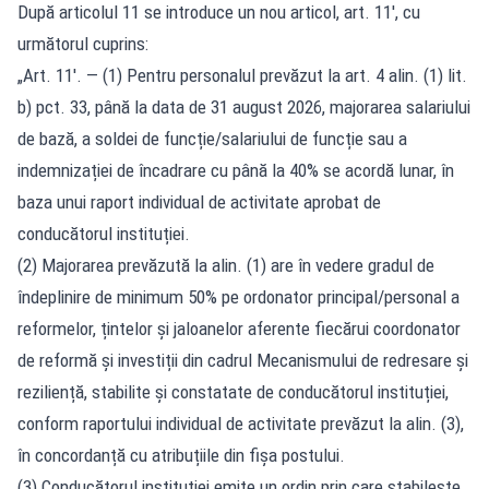
După articolul 11 se introduce un nou articol, art. 11', cu
următorul cuprins:
„Art. 11'. — (1) Pentru personalul prevăzut la art. 4 alin. (1) lit.
b) pct. 33, până la data de 31 august 2026, majorarea salariului
de bază, a soldei de funcție/salariului de funcție sau a
indemnizației de încadrare cu până la 40% se acordă lunar, în
baza unui raport individual de activitate aprobat de
conducătorul instituției.
(2) Majorarea prevăzută la alin. (1) are în vedere gradul de
îndeplinire de minimum 50% pe ordonator principal/personal a
reformelor, țintelor și jaloanelor aferente fiecărui coordonator
de reformă și investiții din cadrul Mecanismului de redresare și
reziliență, stabilite și constatate de conducătorul instituției,
conform raportului individual de activitate prevăzut la alin. (3),
în concordanță cu atribuțiile din fișa postului.
(3) Conducătorul instituției emite un ordin prin care stabilește