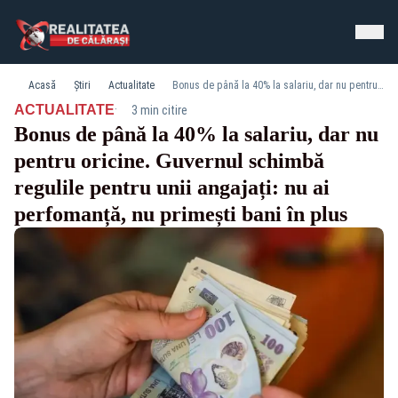
Acasă
Știri
Actualitate
Bonus de până la 40% la salariu, dar nu pentru oricine. Guvernul schimbă regulile pentru unii angajați: nu ai perfomanță, nu primești bani în plus
·
ACTUALITATE
3 min citire
Bonus de până la 40% la salariu, dar nu
pentru oricine. Guvernul schimbă
regulile pentru unii angajați: nu ai
perfomanță, nu primești bani în plus