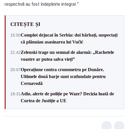
respectivă au fost îndeplinite integral.”
CITEȘTE ȘI
Complot dejucat în Serbia: doi bărbați, suspectați
15:50
că plănuiau asasinarea lui Vučić
Zelenski trage un semnal de alarmă: „Rachetele
21:42
voastre ar putea salva vieți”
Operațiune contra cronometru pe Dunăre.
20:07
Ultimele două barje sunt scufundate pentru
Cernavodă
Adio, alerte de poliție pe Waze? Decizia luată de
18:31
Curtea de Justiție a UE