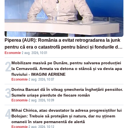
Piperea (AUR): România a evitat retrogradarea la junk
pentru că era o catastrofă pentru bănci și fondurile de
Economie
·
2 aug. 2026, 10:01
pensii
2
Mobilizare masivă pe Dunăre, pentru salvarea producției
la Cernavodă. Armata va detona o stâncă și va devia apa
fluviului - IMAGINI AERIENE
Economie
-
2 aug. 2026, 10:07
3
Dorina Barcari dă în vileag șmecheria înghețării pensiilor.
Sumele uriașe pierdute de fiecare român
Economie
-
2 aug. 2026, 10:09
4
Mihai Chirica, atac devastator la adresa progresiștilor lui
Bolojan: Trebuie să protejăm și natura, dar nu șținem
omaneii în stare permanentă de alertă
Economie
-
2 aug. 2026, 10:12