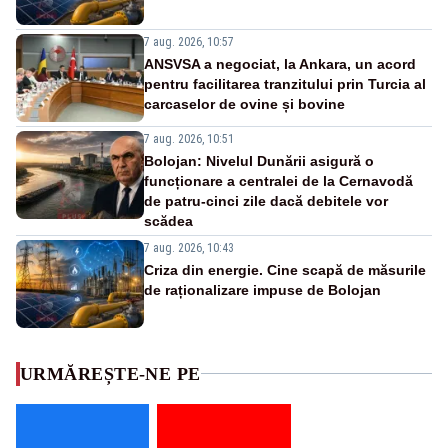
7 aug. 2026, 10:57
ANSVSA a negociat, la Ankara, un acord
pentru facilitarea tranzitului prin Turcia al
carcaselor de ovine și bovine
7 aug. 2026, 10:51
Bolojan: Nivelul Dunării asigură o
funcționare a centralei de la Cernavodă
de patru-cinci zile dacă debitele vor
scădea
7 aug. 2026, 10:43
Criza din energie. Cine scapă de măsurile
de raționalizare impuse de Bolojan
URMĂREȘTE-NE PE