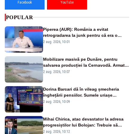
Facebook
YouTube
POPULAR
Piperea (AUR): România a evitat
retrogradarea la junk pentru că era o
catastrofă pentru bănci și fondurile de
2 aug. 2026, 10:01
pensii
Mobilizare masivă pe Dunăre, pentru
salvarea producției la Cernavodă. Armata
va detona o stâncă și va devia apa
2 aug. 2026, 10:07
fluviului - IMAGINI AERIENE
Dorina Barcari dă în vileag șmecheria
înghețării pensiilor. Sumele uriașe
pierdute de fiecare român
2 aug. 2026, 10:09
Mihai Chirica, atac devastator la adresa
progresiștilor lui Bolojan: Trebuie să
protejăm și natura, dar nu șținem omaneii
2 aug. 2026, 10:12