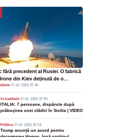
 fără precedent al Rusiei. O fabrică
drone din Kiev deținută de o
litate
·
31 iul. 2026, 07:40
panie americană, distrusă de o
hetă rusească
2
Actualitate
-
31 iul. 2026, 07:50
ITALIA: 7 persoane, dispărute după
prăbușirea unei clădiri în Sicilia | VIDEO
3
Politica
-
31 iul. 2026, 07:54
Trump anunță un acord pentru
dezarmarea Hamas, însă sprijinul