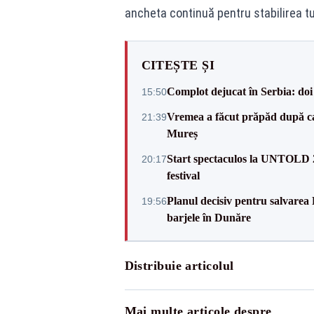
ancheta continuă pentru stabilirea tu
CITEȘTE ȘI
Complot dejucat în Serbia: doi 
15:50
Vremea a făcut prăpăd după cani
21:39
Mureș
Start spectaculos la UNTOLD 20
20:17
festival
Planul decisiv pentru salvarea
19:56
barjele în Dunăre
Distribuie articolul
Mai multe articole despre