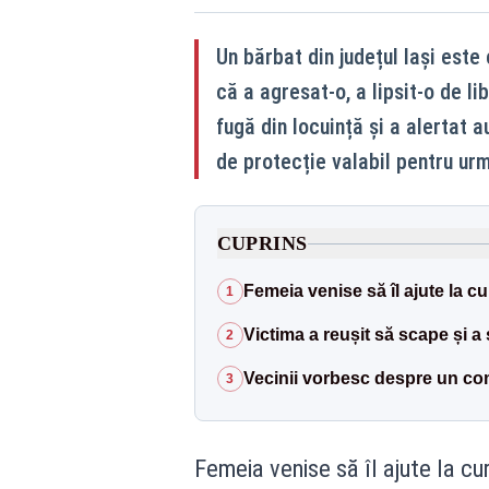
Un bărbat din județul Iași este
că a agresat-o, a lipsit-o de li
fugă din locuință și a alertat au
de protecție valabil pentru urm
CUPRINS
Femeia venise să îl ajute la cu
1
Victima a reușit să scape și a 
2
Vecinii vorbesc despre un co
3
Femeia venise să îl ajute la cu