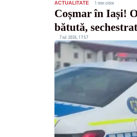
·
ACTUALITATE
1 min citire
Coșmar în Iași! O
bătută, sechestrat
7 iul. 2026, 17:57