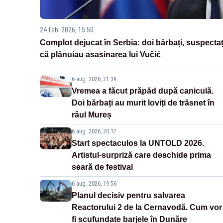
24 feb. 2026, 15:50
Complot dejucat în Serbia: doi bărbați, suspectaț
că plănuiau asasinarea lui Vučić
6 aug. 2026, 21:39
Vremea a făcut prăpăd după caniculă.
Doi bărbați au murit loviți de trăsnet în
râul Mureș
6 aug. 2026, 20:17
Start spectaculos la UNTOLD 2026.
Artistul-surpriză care deschide prima
seară de festival
6 aug. 2026, 19:56
Planul decisiv pentru salvarea
Reactorului 2 de la Cernavodă. Cum vor
fi scufundate barjele în Dunăre