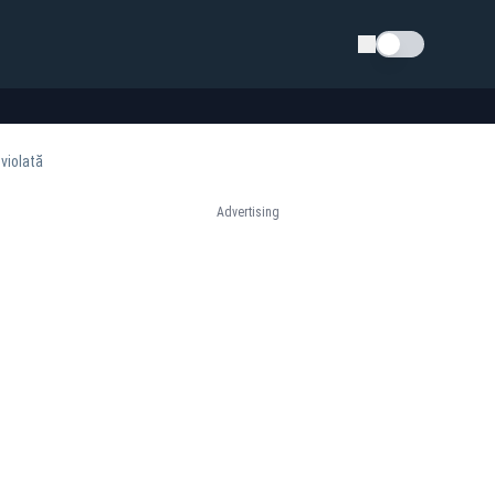
Schimba tema
violată
Advertising