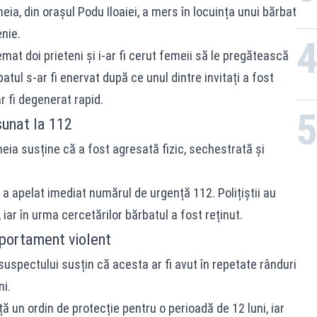
meia, din orașul Podu Iloaiei, a mers în locuința unui bărbat
enie.
mat doi prieteni și i-ar fi cerut femeii să le pregătească
tul s-ar fi enervat după ce unul dintre invitați a fost
 ar fi degenerat rapid.
sunat la 112
eia susține că a fost agresată fizic, sechestrată și
 a apelat imediat numărul de urgență 112. Polițiștii au
 iar în urma cercetărilor bărbatul a fost reținut.
portament violent
uspectului susțin că acesta ar fi avut în repetate rânduri
i.
ță un ordin de protecție pentru o perioadă de 12 luni, iar