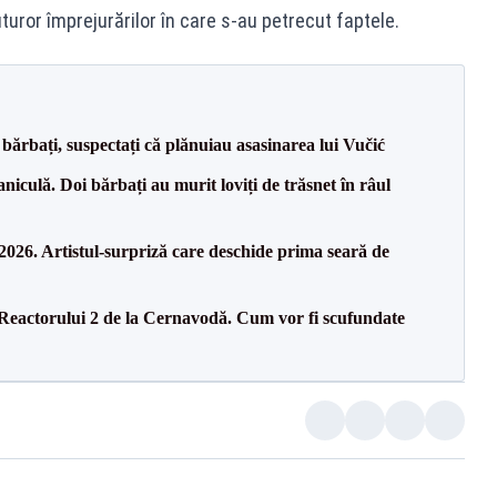
turor împrejurărilor în care s-au petrecut faptele.
bărbați, suspectați că plănuiau asasinarea lui Vučić
culă. Doi bărbați au murit loviți de trăsnet în râul
26. Artistul-surpriză care deschide prima seară de
 Reactorului 2 de la Cernavodă. Cum vor fi scufundate