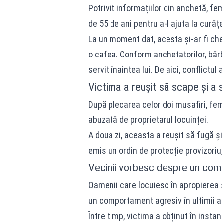
Potrivit informațiilor din anchetă, fe
de 55 de ani pentru a-l ajuta la curăț
La un moment dat, acesta și-ar fi che
o cafea. Conform anchetatorilor, bărba
servit înaintea lui. De aici, conflictul
Victima a reușit să scape și a 
După plecarea celor doi musafiri, fem
abuzată de proprietarul locuinței.
A doua zi, aceasta a reușit să fugă și
emis un ordin de protecție provizoriu,
Vecinii vorbesc despre un com
Oamenii care locuiesc în apropierea s
un comportament agresiv în ultimii an
Între timp, victima a obținut în instan