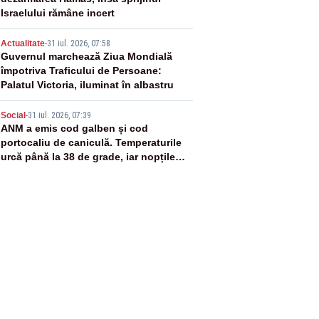
Israelului rămâne incert
4
Actualitate
-
31 iul. 2026, 07:58
Guvernul marchează Ziua Mondială
împotriva Traficului de Persoane:
Palatul Victoria, iluminat în albastru
5
Social
-
31 iul. 2026, 07:39
ANM a emis cod galben și cod
portocaliu de caniculă. Temperaturile
urcă până la 38 de grade, iar nopțile
devin tropicale