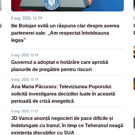
6 aug. 2026, 16:34
i
Ilie Bolojan evită un răspuns clar despre averea
partenerei sale: „Am respectat întotdeauna
legea”
6 aug. 2026, 15:39
Guvernul a adoptat o hotărâre care aprobă
planurile de pregătire pentru riscuri
6 aug. 2026, 15:18
Ana Maria Păcuraru: Televiziunea Poporului
solicită investigarea deciziilor luate în această
perioadă de criză enegetică
6 aug. 2026, 11:27
JD Vance anunță negocieri de pace dificile și
îndelungate cu Iranul, în timp ce Teheranul neagă
existența discuțiilor cu SUA