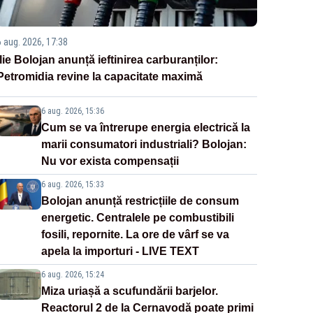
6 aug. 2026, 17:38
Ilie Bolojan anunță ieftinirea carburanților:
Petromidia revine la capacitate maximă
6 aug. 2026, 15:36
Cum se va întrerupe energia electrică la
marii consumatori industriali? Bolojan:
Nu vor exista compensații
6 aug. 2026, 15:33
Bolojan anunță restricțiile de consum
energetic. Centralele pe combustibili
fosili, repornite. La ore de vârf se va
apela la importuri - LIVE TEXT
6 aug. 2026, 15:24
Miza uriașă a scufundării barjelor.
Reactorul 2 de la Cernavodă poate primi