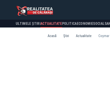
ULTIMELE ȘTIRI
ACTUALITATE
POLITICA
ECONOMIE
SOCIAL
SA
Acasă
Știri
Actualitate
Coșmar î