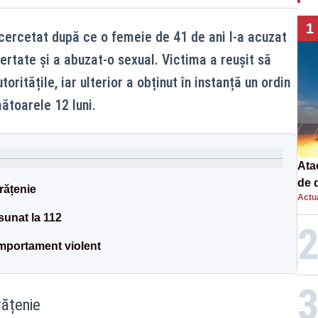
1
 cercetat după ce o femeie de 41 de ani l-a acuzat
bertate și a abuzat-o sexual. Victima a reușit să
toritățile, iar ulterior a obținut în instanță un ordin
ătoarele 12 luni.
Atac
de 
rățenie
Actua
com
rac
sunat la 112
mportament violent
rățenie