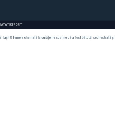
NATATE
SPORT
n Iași! O femeie chemată la curățenie susține că a fost bătută, sechestrată și 