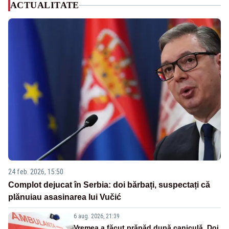
ACTUALITATE
24 feb. 2026, 15:50
Complot dejucat în Serbia: doi bărbați, suspectați că
plănuiau asasinarea lui Vučić
6 aug. 2026, 21:39
Vremea a făcut prăpăd după caniculă. Doi