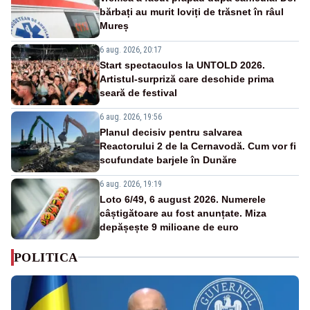
bărbați au murit loviți de trăsnet în râul
Mureș
6 aug. 2026, 20:17
Start spectaculos la UNTOLD 2026.
Artistul-surpriză care deschide prima
seară de festival
6 aug. 2026, 19:56
Planul decisiv pentru salvarea
Reactorului 2 de la Cernavodă. Cum vor fi
scufundate barjele în Dunăre
6 aug. 2026, 19:19
Loto 6/49, 6 august 2026. Numerele
câștigătoare au fost anunțate. Miza
depășește 9 milioane de euro
POLITICA