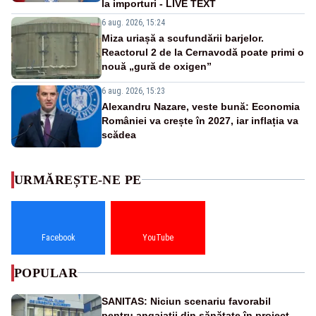
la importuri - LIVE TEXT
6 aug. 2026, 15:24
Miza uriașă a scufundării barjelor.
Reactorul 2 de la Cernavodă poate primi o
nouă „gură de oxigen”
6 aug. 2026, 15:23
Alexandru Nazare, veste bună: Economia
României va crește în 2027, iar inflația va
scădea
URMĂREȘTE-NE PE
Facebook
YouTube
POPULAR
SANITAS: Niciun scenariu favorabil
pentru angajații din sănătate în proiectul