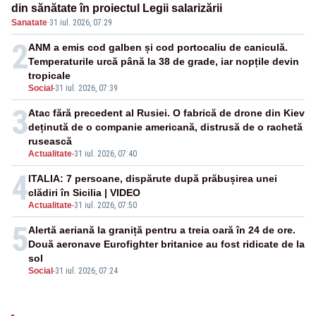
din sănătate în proiectul Legii salarizării
Sanatate
·
31 iul. 2026, 07:29
2
ANM a emis cod galben și cod portocaliu de caniculă.
Temperaturile urcă până la 38 de grade, iar nopțile devin
tropicale
Social
-
31 iul. 2026, 07:39
3
Atac fără precedent al Rusiei. O fabrică de drone din Kiev
deținută de o companie americană, distrusă de o rachetă
rusească
Actualitate
-
31 iul. 2026, 07:40
4
ITALIA: 7 persoane, dispărute după prăbușirea unei
clădiri în Sicilia | VIDEO
Actualitate
-
31 iul. 2026, 07:50
5
Alertă aeriană la graniță pentru a treia oară în 24 de ore.
Două aeronave Eurofighter britanice au fost ridicate de la
sol
Social
-
31 iul. 2026, 07:24