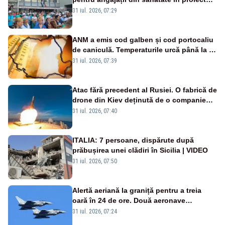
Legii salarizării
31 iul. 2026, 07:29
ANM a emis cod galben și cod portocaliu
de caniculă. Temperaturile urcă până la 38
de grade, iar nopțile devin tropicale
31 iul. 2026, 07:39
Atac fără precedent al Rusiei. O fabrică de
drone din Kiev deținută de o companie
americană, distrusă de o rachetă
31 iul. 2026, 07:40
rusească
ITALIA: 7 persoane, dispărute după
prăbușirea unei clădiri în Sicilia | VIDEO
31 iul. 2026, 07:50
Alertă aeriană la graniță pentru a treia
oară în 24 de ore. Două aeronave
Eurofighter britanice au fost ridicate de la
31 iul. 2026, 07:24
sol