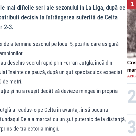
1
e mai dificile seri ale sezonului în La Liga, după ce
ntribuit decisiv la înfrângerea suferită de Celta
r 2-3.
 de a termina sezonul pe locul 5, poziție care asigură
Campionilor.
au deschis scorul rapid prin Ferran Jutglà, încă din
Cri
mar
nulat înainte de pauză, după un șut spectaculos expediat
Actua
„O 
0 de metri.
cuție și nu a reușit decât să devieze mingea în propria
utglà a readus-o pe Celta în avantaj, însă bucuria
, fundașul Dela a marcat cu un șut puternic de la distanță,
prins de traiectoria mingii.