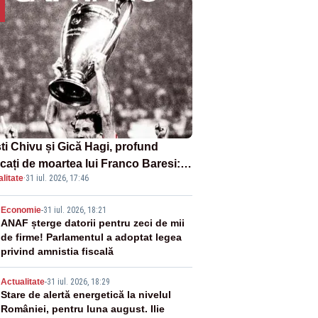
sti Chivu și Gică Hagi, profund
cați de moartea lui Franco Baresi:
litate
·
31 iul. 2026, 17:46
legendă a fotbalului mondial”
2
Economie
-
31 iul. 2026, 18:21
ANAF șterge datorii pentru zeci de mii
de firme! Parlamentul a adoptat legea
privind amnistia fiscală
3
Actualitate
-
31 iul. 2026, 18:29
Stare de alertă energetică la nivelul
României, pentru luna august. Ilie