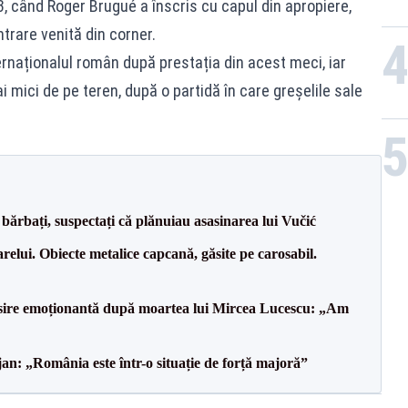
63, când Roger Brugué a înscris cu capul din apropiere,
ntrare venită din corner.
rnaționalul român după prestația din acest meci, iar
i mici de pe teren, după o partidă în care greșelile sale
bărbați, suspectați că plănuiau asasinarea lui Vučić
relui. Obiecte metalice capcană, găsite pe carosabil.
isire emoționantă după moartea lui Mircea Lucescu: „Am
an: „România este într-o situație de forță majoră”