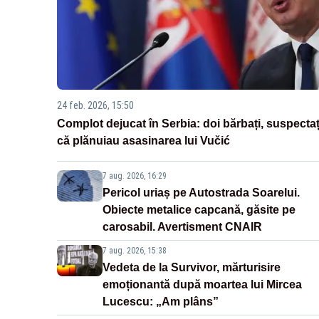
24 feb. 2026, 15:50
Complot dejucat în Serbia: doi bărbați, suspectaț
că plănuiau asasinarea lui Vučić
7 aug. 2026, 16:29
Pericol uriaș pe Autostrada Soarelui.
Obiecte metalice capcană, găsite pe
carosabil. Avertisment CNAIR
7 aug. 2026, 15:38
Vedeta de la Survivor, mărturisire
emoționantă după moartea lui Mircea
Lucescu: „Am plâns”