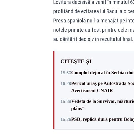
Lovitura decisivă a venit în minutul 
profitând de ezitarea lui Radu la o ce
Presa spaniolă nu l-a menajat pe inte
notele primite au fost printre cele ma
au cântărit decisiv în rezultatul final.
CITEȘTE ȘI
Complot dejucat în Serbia: doi 
15:50
Pericol uriaș pe Autostrada Soa
16:29
Avertisment CNAIR
Vedeta de la Survivor, mărtur
15:38
plâns”
PSD, replică dură pentru Boloj
15:26