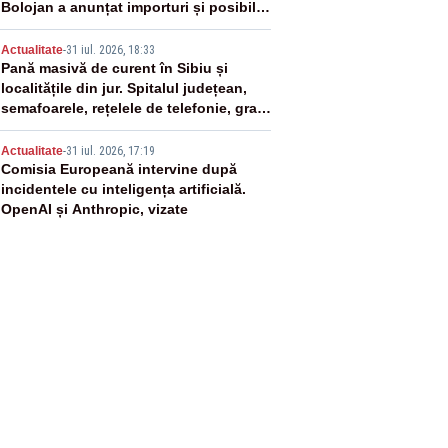
Bolojan a anunțat importuri și posibile
restricții – VIDEO
4
Actualitate
-
31 iul. 2026, 18:33
Pană masivă de curent în Sibiu și
localitățile din jur. Spitalul județean,
semafoarele, rețelele de telefonie, grav
afectate
5
Actualitate
-
31 iul. 2026, 17:19
Comisia Europeană intervine după
incidentele cu inteligența artificială.
OpenAI și Anthropic, vizate