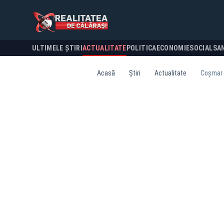
ULTIMELE ȘTIRI
ACTUALITATE
POLITICA
ECONOMIE
SOCIAL
SA
Acasă
Știri
Actualitate
Coșmar p