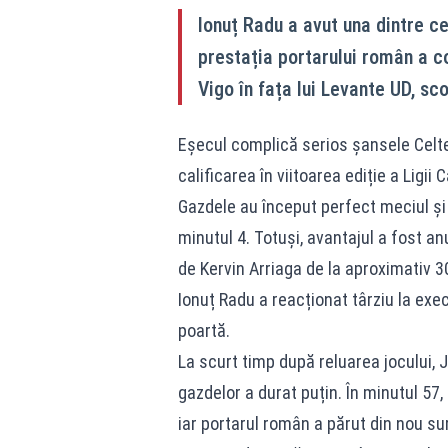
Ionuț Radu a avut una dintre cel
prestația portarului român a co
Vigo în fața lui Levante UD, sco
Eșecul complică serios șansele Celtei
calificarea în viitoarea ediție a Ligii 
Gazdele au început perfect meciul și 
minutul 4. Totuși, avantajul a fost a
de Kervin Arriaga de la aproximativ 3
Ionuț Radu a reacționat târziu la exe
poartă.
La scurt timp după reluarea jocului, J
gazdelor a durat puțin. În minutul 57
iar portarul român a părut din nou sur