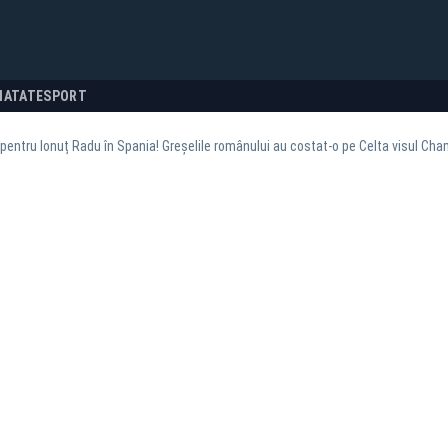
NATATE
SPORT
entru Ionuț Radu în Spania! Greșelile românului au costat-o pe Celta visul Ch