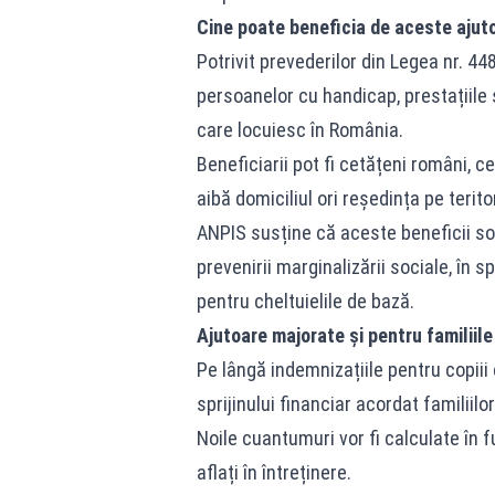
Cine poate beneficia de aceste ajut
Potrivit prevederilor din Legea nr. 4
persoanelor cu handicap, prestațiile s
care locuiesc în România.
Beneficiarii pot fi cetățeni români, c
aibă domiciliul ori reședința pe teritori
ANPIS susține că aceste beneficii soci
prevenirii marginalizării sociale, în s
pentru cheltuielile de bază.
Ajutoare majorate și pentru familiile
Pe lângă indemnizațiile pentru copiii c
sprijinului financiar acordat familiilor
Noile cuantumuri vor fi calculate în f
aflați în întreținere.