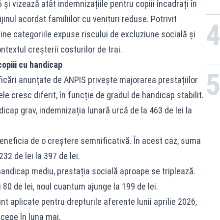
6 și vizează atât indemnizațiile pentru copiii încadrați în
jinul acordat familiilor cu venituri reduse. Potrivit
sține categoriile expuse riscului de excluziune socială și
ntextul creșterii costurilor de trai.
copiii cu handicap
icări anunțate de ANPIS privește majorarea prestațiilor
le cresc diferit, în funcție de gradul de handicap stabilit.
dicap grav, indemnizația lunară urcă de la 463 de lei la
eneficia de o creștere semnificativă. În acest caz, suma
2 de lei la 397 de lei.
 handicap mediu, prestația socială aproape se triplează.
0 de lei, noul cuantum ajunge la 199 de lei.
nt aplicate pentru drepturile aferente lunii aprilie 2026,
ncepe în luna mai.