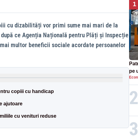
1
piii cu dizabilități vor primi sume mai mari de la
 după ce Agenția Națională pentru Plăți și Inspecție
mai multor beneficii sociale acordate persoanelor
Patr
pe 
Econ
entru copiii cu handicap
e ajutoare
miliile cu venituri reduse