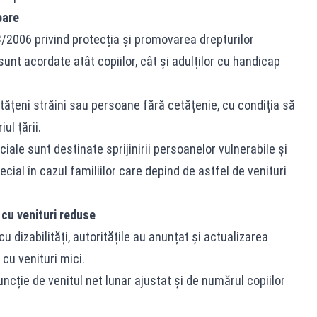
oare
48/2006 privind protecția și promovarea drepturilor
unt acordate atât copiilor, cât și adulților cu handicap
etățeni străini sau persoane fără cetățenie, cu condiția să
ul țării.
ale sunt destinate sprijinirii persoanelor vulnerabile și
pecial în cazul familiilor care depind de astfel de venituri
 cu venituri reduse
u dizabilități, autoritățile au anunțat și actualizarea
 cu venituri mici.
uncție de venitul net lunar ajustat și de numărul copiilor