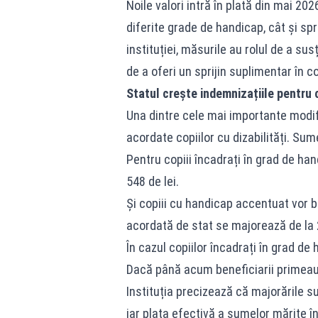
Noile valori intră în plată din mai 202
diferite grade de handicap, cât și spri
instituției, măsurile au rolul de a su
de a oferi un sprijin suplimentar în co
Statul crește indemnizațiile pentru 
Una dintre cele mai importante modif
acordate copiilor cu dizabilități. Sume
Pentru copiii încadrați în grad de han
548 de lei.
Și copiii cu handicap accentuat vor b
acordată de stat se majorează de la 23
În cazul copiilor încadrați în grad de
Dacă până acum beneficiarii primeau 8
Instituția precizează că majorările su
iar plata efectivă a sumelor mărite î