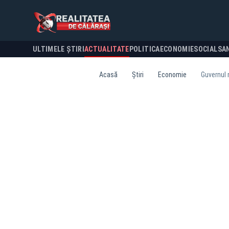
ULTIMELE ȘTIRI
ACTUALITATE
POLITICA
ECONOMIE
SOCIAL
SA
Acasă
Știri
Economie
Guvernul m