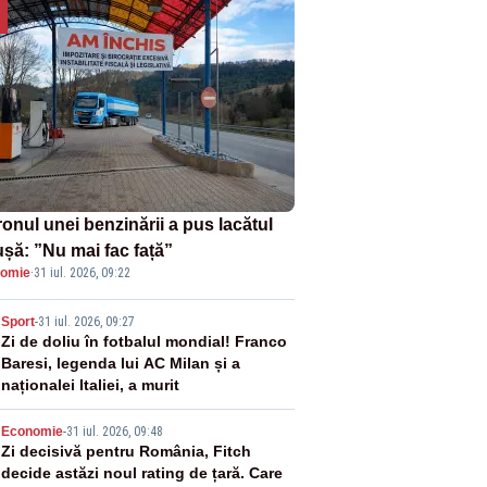
onul unei benzinării a pus lacătul
ușă: ”Nu mai fac față”
omie
·
31 iul. 2026, 09:22
2
Sport
-
31 iul. 2026, 09:27
Zi de doliu în fotbalul mondial! Franco
Baresi, legenda lui AC Milan și a
naționalei Italiei, a murit
3
Economie
-
31 iul. 2026, 09:48
Zi decisivă pentru România, Fitch
decide astăzi noul rating de țară. Care