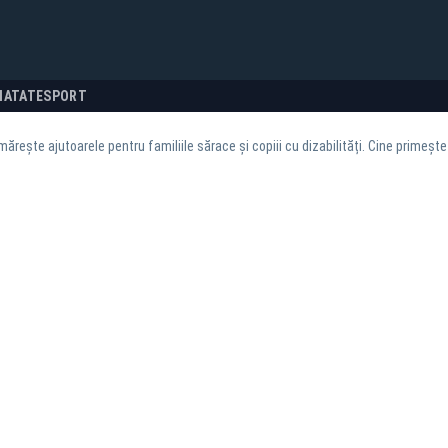
NATATE
SPORT
ărește ajutoarele pentru familiile sărace și copiii cu dizabilități. Cine primește