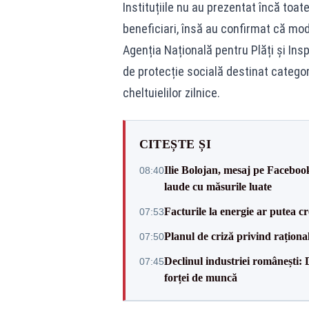
Instituțiile nu au prezentat încă toat
beneficiari, însă au confirmat că modi
Agenția Națională pentru Plăți și Ins
de protecție socială destinat categor
cheltuielilor zilnice.
CITEȘTE ȘI
Ilie Bolojan, mesaj pe Facebook
08:40
laude cu măsurile luate
Facturile la energie ar putea 
07:53
Planul de criză privind raționali
07:50
Declinul industriei românești: D
07:45
forței de muncă