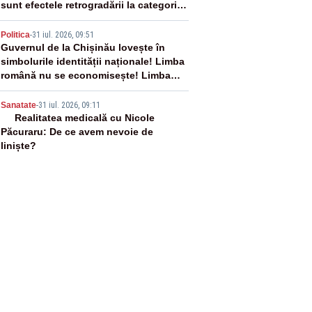
sunt efectele retrogradării la categoria
„junk”
4
Politica
-
31 iul. 2026, 09:51
Guvernul de la Chișinău lovește în
simbolurile identității naționale! Limba
română nu se economisește! Limba
română se sărbătorește!
5
Sanatate
-
31 iul. 2026, 09:11
Realitatea medicală cu Nicole
Păcuraru: De ce avem nevoie de
liniște?