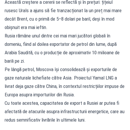
Această creștere a cererii se reflectă și în prețuri: țițeiul
rusesc Urals a ajuns să fie tranzacționat la un preț mai mare
decât Brent, cu o primă de 5–8 dolari pe baril, deși în mod
obișnuit era mai ieftin.
Rusia rămâne unul dintre cei mai mari jucători globali în
domeniu, fiind al doilea exportator de petrol din lume, după
Arabia Saudită, cu o producție de aproximativ 10 milioane de
barili pe zi.
Pe lângă petrol, Moscova își consolidează și exporturile de
gaze naturale lichefiate către Asia. Proiectul Yamal LNG a
livrat deja gaze către China, în contextul restricțiilor impuse de
Europa asupra importurilor din Rusia.
Cu toate acestea, capacitatea de export a Rusiei ar putea fi
afectată de atacurile asupra infrastructurii energetice, care au
redus semnificativ livrările în ultimele luni.