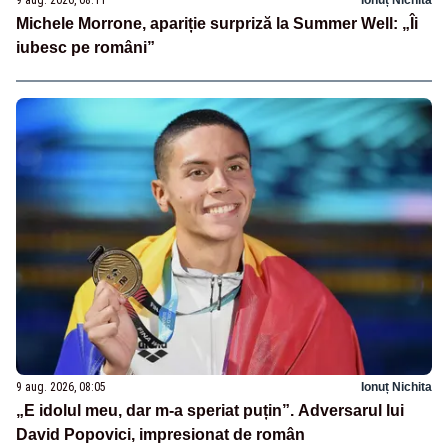
9 aug. 2026, 08:11
Ionuț Nichita
Michele Morrone, apariție surpriză la Summer Well: „Îi
iubesc pe români”
9 aug. 2026, 08:05
Ionuț Nichita
„E idolul meu, dar m-a speriat puțin”. Adversarul lui
David Popovici, impresionat de român