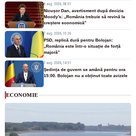
8 aug. 2026, 08:51
Nicușor Dan, avertisment după decizia
Moody’s: „România trebuie să revină la
creștere economică”
7 aug. 2026, 15:26
PSD, replică dură pentru Bolojan:
„România este într-o situație de forță
majoră”
7 aug. 2026, 14:51
Ședința de guvern se amână pentru ora
15:00. Bolojan nu a obținut toate avizele
ECONOMIE