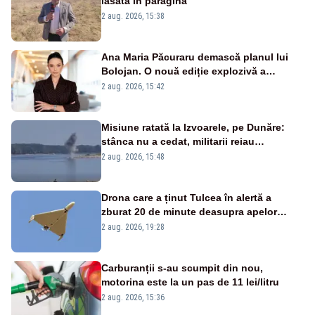
lăsată în paragină
2 aug. 2026, 15:38
Ana Maria Păcuraru demască planul lui
Bolojan. O nouă ediție explozivă a
emisiunii „Miza Zilei” la Realitatea PLUS
2 aug. 2026, 15:42
Misiune ratată la Izvoarele, pe Dunăre:
stânca nu a cedat, militarii reiau
detonările luni – VIDEO
2 aug. 2026, 15:48
Drona care a ținut Tulcea în alertă a
zburat 20 de minute deasupra apelor
României. Au fost ridicate două F-16
2 aug. 2026, 19:28
Carburanții s-au scumpit din nou,
motorina este la un pas de 11 lei/litru
2 aug. 2026, 15:36