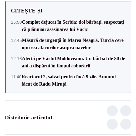
CITEȘTE ȘI
Complot dejucat în Serbia: doi bărbați, suspectați
15:50
că plănuiau asasinarea lui Vučić
Măsură de urgență în Marea Neagră. Turcia cere
12:45
oprirea atacurilor asupra navelor
Alertă pe Vârful Moldoveanu. Un bărbat de 80 de
12:16
ani a dispărut în timpul coborârii
Reactorul 2, salvat pentru încă 9 zile. Anunțul
11:40
făcut de Radu Miruță
Distribuie articolul