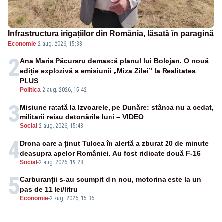
Infrastructura irigațiilor din România, lăsată în paragină
Economie
·
2 aug. 2026, 15:38
2
Ana Maria Păcuraru demască planul lui Bolojan. O nouă
ediție explozivă a emisiunii „Miza Zilei” la Realitatea
PLUS
Politica
-
2 aug. 2026, 15:42
3
Misiune ratată la Izvoarele, pe Dunăre: stânca nu a cedat,
militarii reiau detonările luni – VIDEO
Social
-
2 aug. 2026, 15:48
4
Drona care a ținut Tulcea în alertă a zburat 20 de minute
deasupra apelor României. Au fost ridicate două F-16
Social
-
2 aug. 2026, 19:28
5
Carburanții s-au scumpit din nou, motorina este la un
pas de 11 lei/litru
Economie
-
2 aug. 2026, 15:36