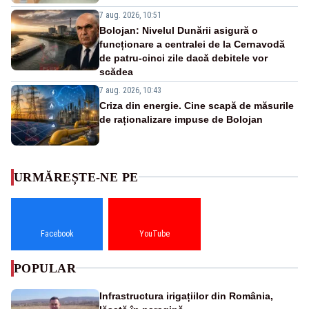
7 aug. 2026, 10:51
Bolojan: Nivelul Dunării asigură o
funcționare a centralei de la Cernavodă
de patru-cinci zile dacă debitele vor
scădea
7 aug. 2026, 10:43
Criza din energie. Cine scapă de măsurile
de raționalizare impuse de Bolojan
URMĂREȘTE-NE PE
Facebook
YouTube
POPULAR
Infrastructura irigațiilor din România,