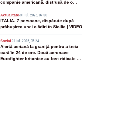
companie americană, distrusă de o
rachetă rusească
4
Actualitate
-
31 iul. 2026, 07:50
ITALIA: 7 persoane, dispărute după
prăbușirea unei clădiri în Sicilia | VIDEO
5
Social
-
31 iul. 2026, 07:24
Alertă aeriană la graniță pentru a treia
oară în 24 de ore. Două aeronave
Eurofighter britanice au fost ridicate de
la sol