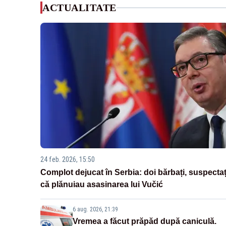
ACTUALITATE
24 feb. 2026, 15:50
Complot dejucat în Serbia: doi bărbați, suspectaț
că plănuiau asasinarea lui Vučić
6 aug. 2026, 21:39
Vremea a făcut prăpăd după caniculă.