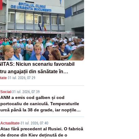
ITAS: Niciun scenariu favorabil
ru angajații din sănătate în
tate
·
31 iul. 2026, 07:29
ectul Legii salarizării
2
Social
-
31 iul. 2026, 07:39
ANM a emis cod galben și cod
portocaliu de caniculă. Temperaturile
urcă până la 38 de grade, iar nopțile
devin tropicale
3
Actualitate
-
31 iul. 2026, 07:40
Atac fără precedent al Rusiei. O fabrică
de drone din Kiev deținută de o