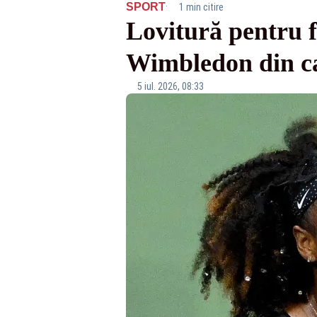
·
SPORT
1 min citire
Lovitură pentru fa
Wimbledon din ca
5 iul. 2026, 08:33