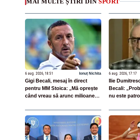
MAI MULTE ȘTIRI DIN
SPORT
6 aug. 2026, 18:51
Ionuț Nichita
6 aug. 2026, 17:17
Gigi Becali, mesaj în direct
Ilie Dumitresc
pentru MM Stoica: „Mă oprește
Becali: „Pro
când vreau să arunc milioane
nu este patr
pe transferuri”