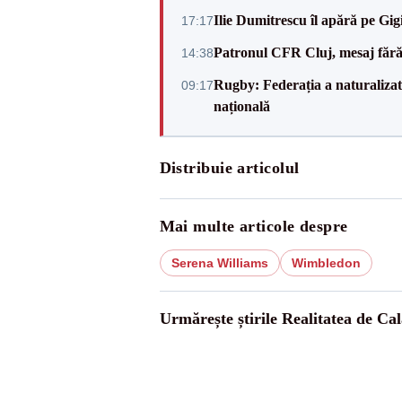
Ilie Dumitrescu îl apără pe Gi
17:17
Patronul CFR Cluj, mesaj fără
14:38
Rugby: Federația a naturalizat 
09:17
națională
Distribuie articolul
Mai multe articole despre
Serena Williams
Wimbledon
Urmărește știrile Realitatea de Cal