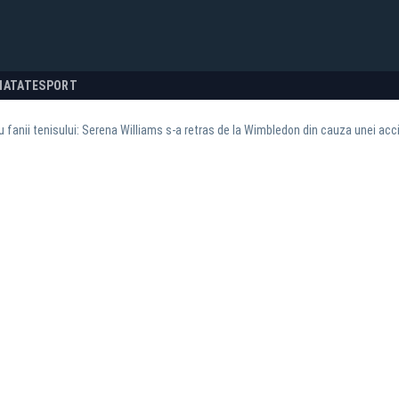
NATATE
SPORT
u fanii tenisului: Serena Williams s-a retras de la Wimbledon din cauza unei acc