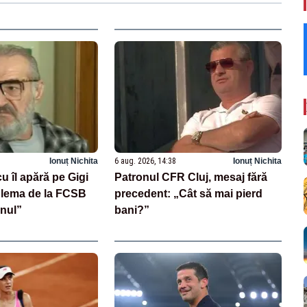
Ionuț Nichita
6 aug. 2026, 14:38
Ionuț Nichita
u îl apără pe Gigi
Patronul CFR Cluj, mesaj fără
blema de la FCSB
precedent: „Cât să mai pierd
onul”
bani?”