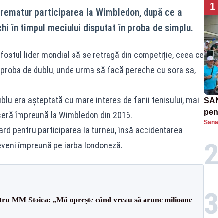
1
prematur participarea la Wimbledon, după ce a
hi în timpul meciului disputat în proba de simplu.
fostul lider mondial să se retragă din competiție, ceea ce
 proba de dublu, unde urma să facă pereche cu sora sa,
blu era așteptată cu mare interes de fanii tenisului, mai
SAN
pent
seră împreună la Wimbledon din 2016.
Sana
proi
ard pentru participarea la turneu, însă accidentarea
reveni împreună pe iarba londoneză.
entru MM Stoica: „Mă oprește când vreau să arunc milioane