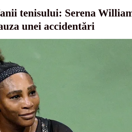
nii tenisului: Serena William
uza unei accidentări