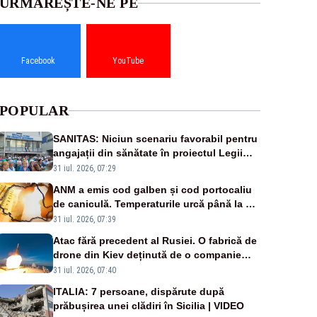
URMĂREȘTE-NE PE
Facebook
YouTube
POPULAR
SANITAS: Niciun scenariu favorabil pentru
angajații din sănătate în proiectul Legii
salarizării
31 iul. 2026, 07:29
ANM a emis cod galben și cod portocaliu
de caniculă. Temperaturile urcă până la 38
de grade, iar nopțile devin tropicale
31 iul. 2026, 07:39
Atac fără precedent al Rusiei. O fabrică de
drone din Kiev deținută de o companie
americană, distrusă de o rachetă rusească
31 iul. 2026, 07:40
ITALIA: 7 persoane, dispărute după
prăbușirea unei clădiri în Sicilia | VIDEO