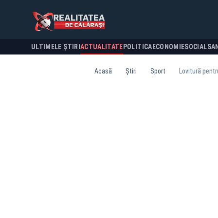
ULTIMELE ȘTIRI
ACTUALITATE
POLITICA
ECONOMIE
SOCIAL
SA
Acasă
Știri
Sport
Lovitură pentr