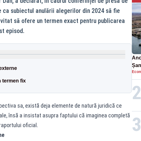
 Dan, a declarat, în cadrul conferinței de presă de
 ca subiectul anulării alegerilor din 2024 să fie
 evitat să ofere un termen exact pentru publicarea
st episod.
Anc
Șan
 externe
Econ
car
n termen fix
spectiva sa, există deja elemente de natură juridică ce
orale, însă a insistat asupra faptului că imaginea completă
aportului oficial.
ne