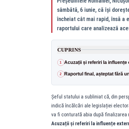
Președintele României, Nicușor
sâmbătă, 6 iunie, că își dorește
încheiat cât mai rapid, însă a
raportului care analizează ace
CUPRINS
Acuzații și referiri la influențe
1
Raportul final, așteptat fără u
2
Șeful statului a subliniat că, din per
indică încălcări ale legislației elect
va fi conturată abia după finalizarea r
Acuzații și referiri la influențe exter