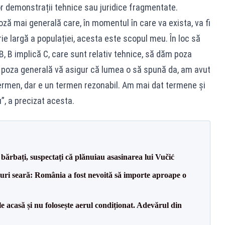
nor demonstrații tehnice sau juridice fragmentate.
ză mai generală care, în momentul în care va exista, va fi
ie largă a populației, acesta este scopul meu. În loc să
, B implică C, care sunt relativ tehnice, să dăm poza
 poza generală vă asigur că lumea o să spună da, am avut
termen, dar e un termen rezonabil. Am mai dat termene și
, a precizat acesta.
bărbați, suspectați că plănuiau asasinarea lui Vučić
ri seară: România a fost nevoită să importe aproape o
e acasă și nu folosește aerul condiționat. Adevărul din