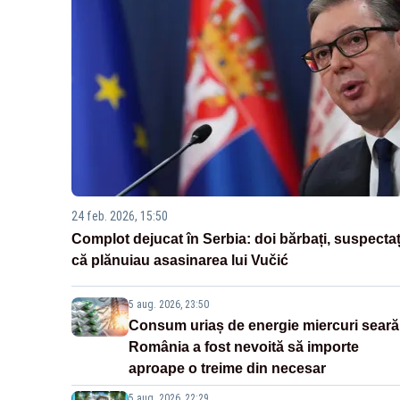
24 feb. 2026, 15:50
Complot dejucat în Serbia: doi bărbați, suspectaț
că plănuiau asasinarea lui Vučić
5 aug. 2026, 23:50
Consum uriaș de energie miercuri seară
România a fost nevoită să importe
aproape o treime din necesar
5 aug. 2026, 22:29