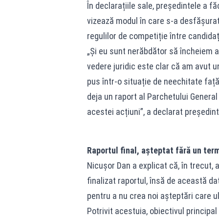
În declarațiile sale, președintele a f
vizează modul în care s-a desfășurat p
regulilor de competiție între candidaț
„Și eu sunt nerăbdător să încheiem ac
vedere juridic este clar că am avut u
pus într-o situație de neechitate față
deja un raport al Parchetului General
acestei acțiuni”, a declarat președint
Raportul final, așteptat fără un term
Nicușor Dan a explicat că, în trecut, 
finalizat raportul, însă de această d
pentru a nu crea noi așteptări care ul
Potrivit acestuia, obiectivul princip