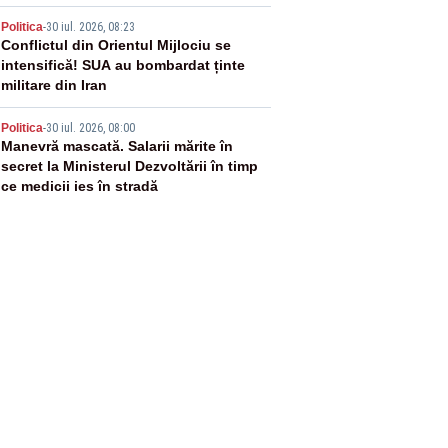
vânătoare
4
Politica
-
30 iul. 2026, 08:23
Conflictul din Orientul Mijlociu se
intensifică! SUA au bombardat ținte
militare din Iran
5
Politica
-
30 iul. 2026, 08:00
Manevră mascată. Salarii mărite în
secret la Ministerul Dezvoltării în timp
ce medicii ies în stradă