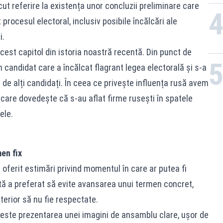
ăcut referire la existența unor concluzii preliminare care
rocesul electoral, inclusiv posibile încălcări ale
i.
est capitol din istoria noastră recentă. Din punct de
n candidat care a încălcat flagrant legea electorală și s-a
 de alți candidați. În ceea ce privește influența rusă avem
 care dovedește că s-au aflat firme rusești în spatele
ele.
en fix
a oferit estimări privind momentul în care ar putea fi
ată a preferat să evite avansarea unui termen concret,
terior să nu fie respectate.
al este prezentarea unei imagini de ansamblu clare, ușor de