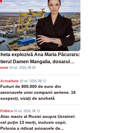
heta explozivă Ana Maria Păcuraru:
tierul Damen Mangalia, dosarul
omie
·
30 iul. 2026, 08:09
e scufundă apărarea României
2
Actualitate
-
30 iul. 2026, 08:12
Furturi de 800.000 de euro din
aeronavele unei companii aeriene. 16
suspecți, vizați de anchetă
3
Politica
-
30 iul. 2026, 08:15
Atac masiv al Rusiei asupra Ucrainei:
cel puțin 13 morți, inclusiv copii.
Polonia a ridicat avioanele de