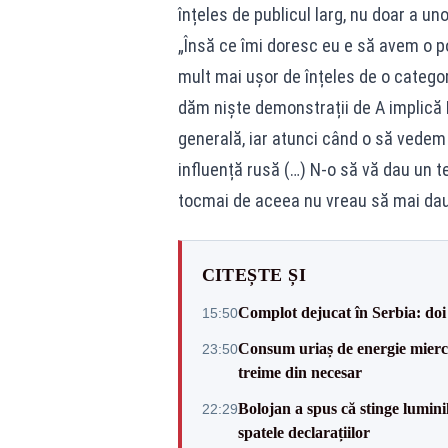
înțeles de publicul larg, nu doar a u
„Însă ce îmi doresc eu e să avem o po
mult mai ușor de înțeles de o categor
dăm niște demonstrații de A implică B
generală, iar atunci când o să vedem
influență rusă (…) N-o să vă dau un 
tocmai de aceea nu vreau să mai dau”
CITEȘTE ȘI
Complot dejucat în Serbia: doi 
15:50
Consum uriaș de energie miercu
23:50
treime din necesar
Bolojan a spus că stinge luminil
22:29
spatele declarațiilor