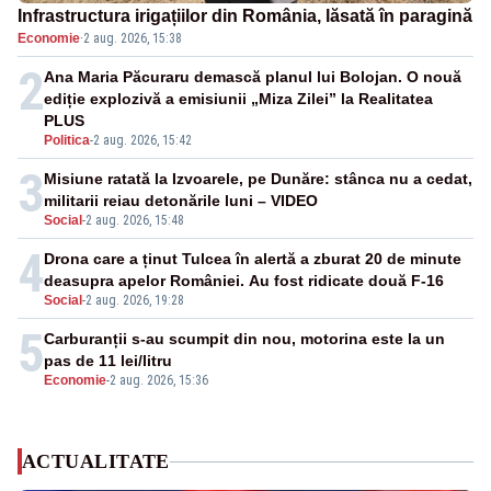
Infrastructura irigațiilor din România, lăsată în paragină
Economie
·
2 aug. 2026, 15:38
2
Ana Maria Păcuraru demască planul lui Bolojan. O nouă
ediție explozivă a emisiunii „Miza Zilei” la Realitatea
PLUS
Politica
-
2 aug. 2026, 15:42
3
Misiune ratată la Izvoarele, pe Dunăre: stânca nu a cedat,
militarii reiau detonările luni – VIDEO
Social
-
2 aug. 2026, 15:48
4
Drona care a ținut Tulcea în alertă a zburat 20 de minute
deasupra apelor României. Au fost ridicate două F-16
Social
-
2 aug. 2026, 19:28
5
Carburanții s-au scumpit din nou, motorina este la un
pas de 11 lei/litru
Economie
-
2 aug. 2026, 15:36
ACTUALITATE