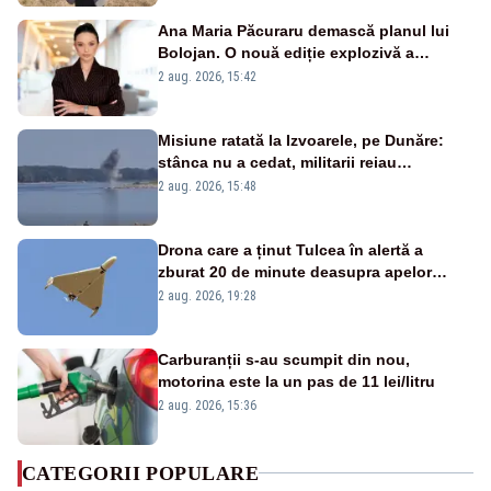
Ana Maria Păcuraru demască planul lui
Bolojan. O nouă ediție explozivă a
emisiunii „Miza Zilei” la Realitatea PLUS
2 aug. 2026, 15:42
Misiune ratată la Izvoarele, pe Dunăre:
stânca nu a cedat, militarii reiau
detonările luni – VIDEO
2 aug. 2026, 15:48
Drona care a ținut Tulcea în alertă a
zburat 20 de minute deasupra apelor
României. Au fost ridicate două F-16
2 aug. 2026, 19:28
Carburanții s-au scumpit din nou,
motorina este la un pas de 11 lei/litru
2 aug. 2026, 15:36
CATEGORII POPULARE