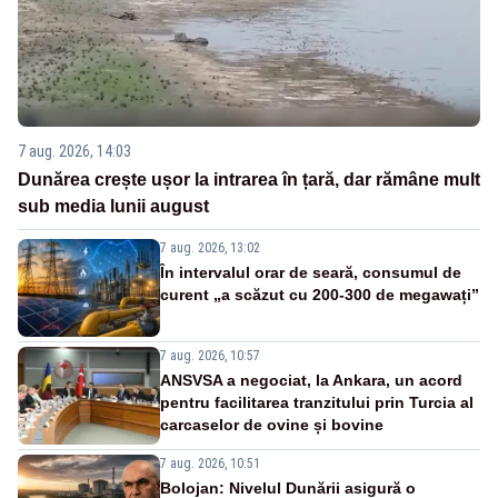
7 aug. 2026, 14:03
Dunărea crește ușor la intrarea în țară, dar rămâne mult
sub media lunii august
7 aug. 2026, 13:02
În intervalul orar de seară, consumul de
curent „a scăzut cu 200-300 de megawați”
7 aug. 2026, 10:57
ANSVSA a negociat, la Ankara, un acord
pentru facilitarea tranzitului prin Turcia al
carcaselor de ovine și bovine
7 aug. 2026, 10:51
Bolojan: Nivelul Dunării asigură o