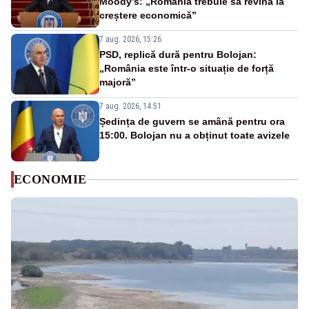
Moody’s: „România trebuie să revină la
creștere economică”
7 aug. 2026, 15:26
PSD, replică dură pentru Bolojan:
„România este într-o situație de forță
majoră”
7 aug. 2026, 14:51
Ședința de guvern se amână pentru ora
15:00. Bolojan nu a obținut toate avizele
ECONOMIE