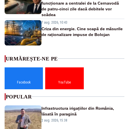
funcționare a centralei de la Cernavodă
de patru-cinci zile dacă debitele vor
scădea
7 aug. 2026, 10:43
Criza din energie. Cine scapă de măsurile
de raționalizare impuse de Bolojan
URMĂREȘTE-NE PE
Facebook
YouTube
POPULAR
Infrastructura irigațiilor din România,
lăsată în paragină
2 aug. 2026, 15:38