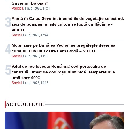
Guvernul Bolojan”
Politica
-
1 aug. 2026, 11:51
3
Alertă în Caraș-Severin: incendiile de vegetație se extind,
zeci de pompieri și silvicultori se luptă cu flăcările -
VIDEO
Social
-
1 aug. 2026, 12:44
4
Mobilizare pe Dunărea Veche: se pregătește devierea
cursului fluviului către Cernavodă – VIDEO
Social
-
1 aug. 2026, 13:38
5
Valul de foc lovește România: cod portocaliu de
caniculă, urmat de cod roșu duminică. Temperaturile
urcă spre 40°C
Social
-
1 aug. 2026, 10:15
ACTUALITATE