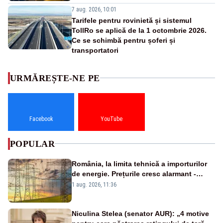
7 aug. 2026, 10:01
Tarifele pentru rovinietă și sistemul
TollRo se aplică de la 1 octombrie 2026.
Ce se schimbă pentru șoferi și
transportatori
URMĂREȘTE-NE PE
Facebook
YouTube
POPULAR
România, la limita tehnică a importurilor
de energie. Prețurile cresc alarmant -
Analiză Realitatea Plus
1 aug. 2026, 11:36
Niculina Stelea (senator AUR): „4 motive