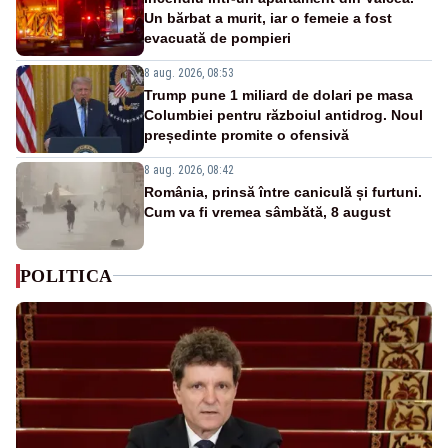
Un bărbat a murit, iar o femeie a fost
evacuată de pompieri
8 aug. 2026, 08:53
Trump pune 1 miliard de dolari pe masa
Columbiei pentru războiul antidrog. Noul
președinte promite o ofensivă
8 aug. 2026, 08:42
România, prinsă între caniculă și furtuni.
Cum va fi vremea sâmbătă, 8 august
POLITICA