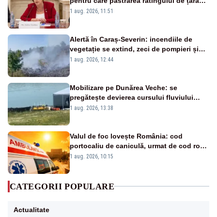
pentru care păstrarea ratingului de țară
nu este o reușită pentru Guvernul
1 aug. 2026, 11:51
Bolojan”
Alertă în Caraș-Severin: incendiile de
vegetație se extind, zeci de pompieri și
silvicultori se luptă cu flăcările - VIDEO
1 aug. 2026, 12:44
Mobilizare pe Dunărea Veche: se
pregătește devierea cursului fluviului
către Cernavodă – VIDEO
1 aug. 2026, 13:38
Valul de foc lovește România: cod
portocaliu de caniculă, urmat de cod roșu
duminică. Temperaturile urcă spre 40°C
1 aug. 2026, 10:15
CATEGORII POPULARE
Actualitate