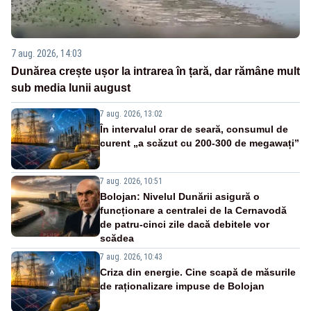
7 aug. 2026, 14:03
Dunărea crește ușor la intrarea în țară, dar rămâne mult
sub media lunii august
7 aug. 2026, 13:02
În intervalul orar de seară, consumul de
curent „a scăzut cu 200-300 de megawați”
7 aug. 2026, 10:51
Bolojan: Nivelul Dunării asigură o
funcționare a centralei de la Cernavodă
de patru-cinci zile dacă debitele vor
scădea
7 aug. 2026, 10:43
Criza din energie. Cine scapă de măsurile
de raționalizare impuse de Bolojan