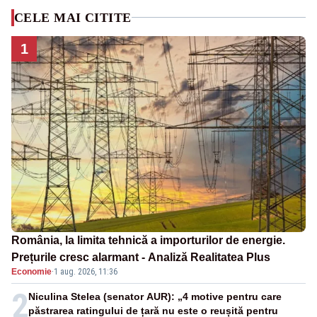
CELE MAI CITITE
1
România, la limita tehnică a importurilor de energie.
Prețurile cresc alarmant - Analiză Realitatea Plus
Economie
·
1 aug. 2026, 11:36
2
Niculina Stelea (senator AUR): „4 motive pentru care
păstrarea ratingului de țară nu este o reușită pentru