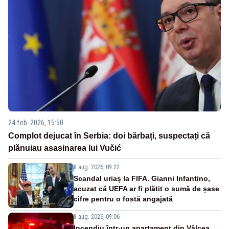
24 feb. 2026, 15:50
Complot dejucat în Serbia: doi bărbați, suspectați că
plănuiau asasinarea lui Vučić
8 aug. 2026, 09:22
Scandal uriaș la FIFA. Gianni Infantino,
acuzat că UEFA ar fi plătit o sumă de șase
cifre pentru o fostă angajată
8 aug. 2026, 09:06
Incendiu într-un apartament din Vâlcea.