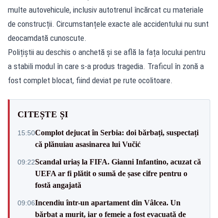
multe autovehicule, inclusiv autotrenul încărcat cu materiale
de construcții. Circumstanțele exacte ale accidentului nu sunt
deocamdată cunoscute.
Polițiștii au deschis o anchetă și se află la fața locului pentru
a stabili modul în care s-a produs tragedia. Traficul în zonă a
fost complet blocat, fiind deviat pe rute ocolitoare.
CITEȘTE ȘI
Complot dejucat în Serbia: doi bărbați, suspectați
15:50
că plănuiau asasinarea lui Vučić
Scandal uriaș la FIFA. Gianni Infantino, acuzat că
09:22
UEFA ar fi plătit o sumă de șase cifre pentru o
fostă angajată
Incendiu într-un apartament din Vâlcea. Un
09:06
bărbat a murit, iar o femeie a fost evacuată de