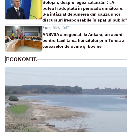
Bolojan, despre legea salarizării: „Ar
putea fi adoptată în perioada următoare.
S-a întârziat depunerea din cauza unor
discursuri iresponsabile în spaţiul public”
7 aug. 2026, 10:57
ANSVSA a negociat, la Ankara, un acord
pentru facilitarea tranzitului prin Turcia al
carcaselor de ovine și bovine
ECONOMIE