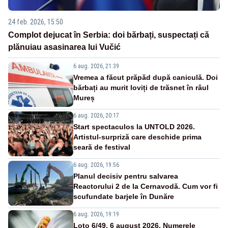
24 feb. 2026, 15:50
Complot dejucat în Serbia: doi bărbați, suspectați că
plănuiau asasinarea lui Vučić
6 aug. 2026, 21:39
Vremea a făcut prăpăd după caniculă. Doi
bărbați au murit loviți de trăsnet în râul
Mureș
6 aug. 2026, 20:17
Start spectaculos la UNTOLD 2026.
Artistul-surpriză care deschide prima
seară de festival
6 aug. 2026, 19:56
Planul decisiv pentru salvarea
Reactorului 2 de la Cernavodă. Cum vor fi
scufundate barjele în Dunăre
6 aug. 2026, 19:19
Loto 6/49, 6 august 2026. Numerele