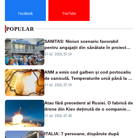
Facebook
YouTube
POPULAR
SANITAS: Niciun scenariu favorabil
pentru angajații din sănătate în proiectul
Legii salarizării
31 iul. 2026, 07:29
ANM a emis cod galben și cod portocaliu
de caniculă. Temperaturile urcă până la 38
de grade, iar nopțile devin tropicale
31 iul. 2026, 07:39
Atac fără precedent al Rusiei. O fabrică de
drone din Kiev deținută de o companie
americană, distrusă de o rachetă
31 iul. 2026, 07:40
rusească
ITALIA: 7 persoane, dispărute după