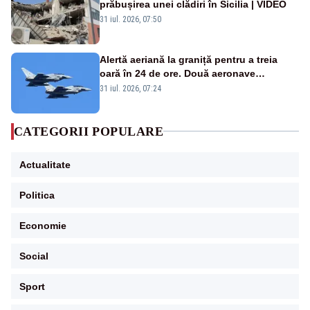
prăbușirea unei clădiri în Sicilia | VIDEO
31 iul. 2026, 07:50
Alertă aeriană la graniță pentru a treia
oară în 24 de ore. Două aeronave
Eurofighter britanice au fost ridicate de la
31 iul. 2026, 07:24
sol
CATEGORII POPULARE
Actualitate
Politica
Economie
Social
Sport