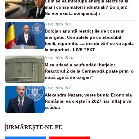
Cum se va întrerupe energia electrică la
marii consumatori industriali? Bolojan:
Nu vor exista compensații
6 aug. 2026, 15:33
Bolojan anunță restricțiile de consum
energetic. Centralele pe combustibili
fosili, repornite. La ore de vârf se va apela
la importuri - LIVE TEXT
6 aug. 2026, 15:24
Miza uriașă a scufundării barjelor.
Reactorul 2 de la Cernavodă poate primi o
nouă „gură de oxigen”
6 aug. 2026, 15:23
Alexandru Nazare, veste bună: Economia
României va crește în 2027, iar inflația va
scădea
URMĂREȘTE-NE PE