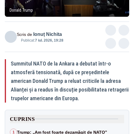
Donald Trump
Ionuț Nichita
Scris de
Publicat:
7 iul. 2026, 19:28
Summitul NATO de la Ankara a debutat într-o
atmosferă tensionată, după ce președintele
american Donald Trump a reluat criticile la adresa
Alianței și a readus în discuție posibilitatea retragerii
trupelor americane din Europa.
CUPRINS
Trump: „Am fost foarte dezamăgit de NATO”
1