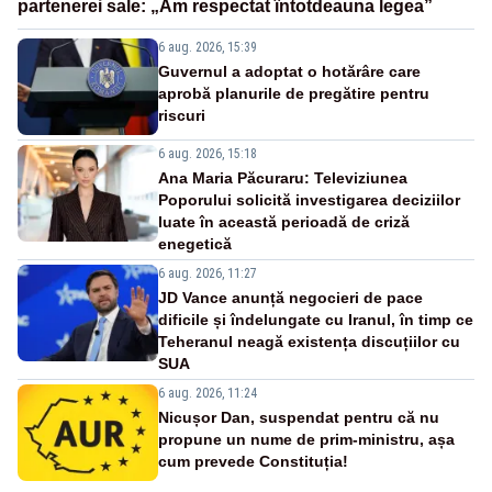
partenerei sale: „Am respectat întotdeauna legea”
6 aug. 2026, 15:39
Guvernul a adoptat o hotărâre care
aprobă planurile de pregătire pentru
riscuri
6 aug. 2026, 15:18
Ana Maria Păcuraru: Televiziunea
Poporului solicită investigarea deciziilor
luate în această perioadă de criză
enegetică
6 aug. 2026, 11:27
JD Vance anunță negocieri de pace
dificile și îndelungate cu Iranul, în timp ce
Teheranul neagă existența discuțiilor cu
SUA
6 aug. 2026, 11:24
Nicușor Dan, suspendat pentru că nu
propune un nume de prim-ministru, așa
cum prevede Constituția!