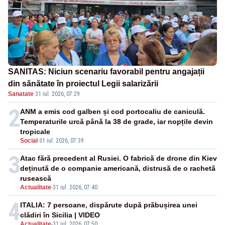
SANITAS: Niciun scenariu favorabil pentru angajații
din sănătate în proiectul Legii salarizării
Sanatate
·
31 iul. 2026, 07:29
2
ANM a emis cod galben și cod portocaliu de caniculă.
Temperaturile urcă până la 38 de grade, iar nopțile devin
tropicale
Social
-
31 iul. 2026, 07:39
3
Atac fără precedent al Rusiei. O fabrică de drone din Kiev
deținută de o companie americană, distrusă de o rachetă
rusească
Actualitate
-
31 iul. 2026, 07:40
4
ITALIA: 7 persoane, dispărute după prăbușirea unei
clădiri în Sicilia | VIDEO
Actualitate
-
31 iul. 2026, 07:50