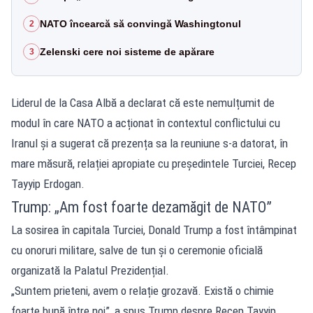
NATO încearcă să convingă Washingtonul
2
Zelenski cere noi sisteme de apărare
3
Liderul de la Casa Albă a declarat că este nemulțumit de
modul în care NATO a acționat în contextul conflictului cu
Iranul și a sugerat că prezența sa la reuniune s-a datorat, în
mare măsură, relației apropiate cu președintele Turciei, Recep
Tayyip Erdogan.
Trump: „Am fost foarte dezamăgit de NATO”
La sosirea în capitala Turciei, Donald Trump a fost întâmpinat
cu onoruri militare, salve de tun și o ceremonie oficială
organizată la Palatul Prezidențial.
„Suntem prieteni, avem o relație grozavă. Există o chimie
foarte bună între noi”, a spus Trump despre Recep Tayyip