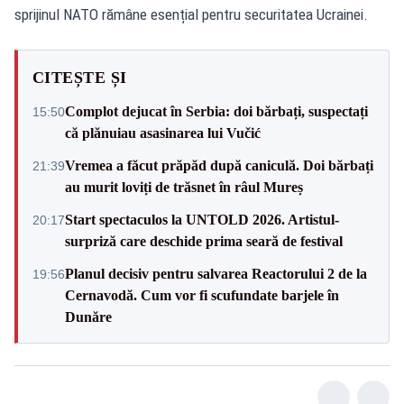
sprijinul NATO rămâne esențial pentru securitatea Ucrainei.
CITEȘTE ȘI
Complot dejucat în Serbia: doi bărbați, suspectați
15:50
că plănuiau asasinarea lui Vučić
Vremea a făcut prăpăd după caniculă. Doi bărbați
21:39
au murit loviți de trăsnet în râul Mureș
Start spectaculos la UNTOLD 2026. Artistul-
20:17
surpriză care deschide prima seară de festival
Planul decisiv pentru salvarea Reactorului 2 de la
19:56
Cernavodă. Cum vor fi scufundate barjele în
Dunăre