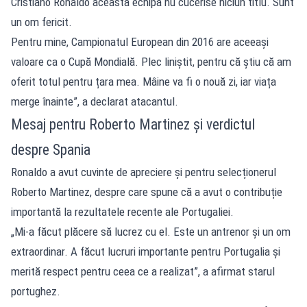
Cristiano Ronaldo această echipă nu cucerise niciun titlu. Sunt
un om fericit.
Pentru mine, Campionatul European din 2016 are aceeași
valoare ca o Cupă Mondială. Plec liniștit, pentru că știu că am
oferit totul pentru țara mea. Mâine va fi o nouă zi, iar viața
merge înainte”, a declarat atacantul.
Mesaj pentru Roberto Martinez și verdictul
despre Spania
Ronaldo a avut cuvinte de apreciere și pentru selecționerul
Roberto Martinez, despre care spune că a avut o contribuție
importantă la rezultatele recente ale Portugaliei.
„Mi-a făcut plăcere să lucrez cu el. Este un antrenor și un om
extraordinar. A făcut lucruri importante pentru Portugalia și
merită respect pentru ceea ce a realizat”, a afirmat starul
portughez.