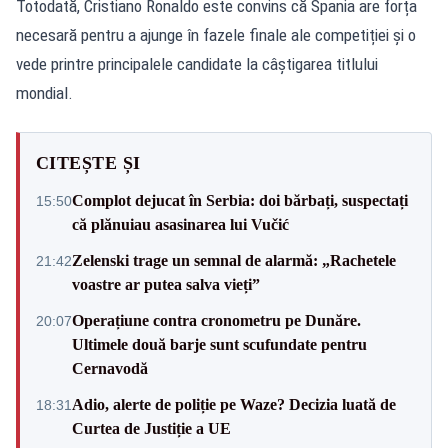
Totodată, Cristiano Ronaldo este convins că Spania are forța
necesară pentru a ajunge în fazele finale ale competiției și o
vede printre principalele candidate la câștigarea titlului
mondial.
CITEȘTE ȘI
Complot dejucat în Serbia: doi bărbați, suspectați
15:50
că plănuiau asasinarea lui Vučić
Zelenski trage un semnal de alarmă: „Rachetele
21:42
voastre ar putea salva vieți”
Operațiune contra cronometru pe Dunăre.
20:07
Ultimele două barje sunt scufundate pentru
Cernavodă
Adio, alerte de poliție pe Waze? Decizia luată de
18:31
Curtea de Justiție a UE