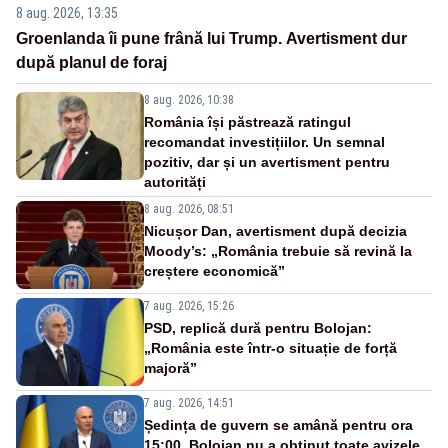
8 aug. 2026, 13:35
Groenlanda îi pune frână lui Trump. Avertisment dur
după planul de foraj
8 aug. 2026, 10:38
România își păstrează ratingul
recomandat investițiilor. Un semnal
pozitiv, dar și un avertisment pentru
autorități
8 aug. 2026, 08:51
Nicușor Dan, avertisment după decizia
Moody’s: „România trebuie să revină la
creștere economică”
7 aug. 2026, 15:26
PSD, replică dură pentru Bolojan:
„România este într-o situație de forță
majoră”
7 aug. 2026, 14:51
Ședința de guvern se amână pentru ora
15:00. Bolojan nu a obținut toate avizele