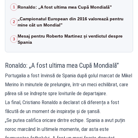
Ronaldo: „A fost ultima mea Cupă Mondială”
1
„Campionatul European din 2016 valorează pentru
2
mine cât un Mondial”
Mesaj pentru Roberto Martinez și verdictul despre
3
Spania
Ronaldo: „A fost ultima mea Cupă Mondială”
Portugalia a fost învinsă de Spania după golul marcat de Mikel
Merino în minutele de prelungire, într-un meci echilibrat, care
părea să se îndrepte spre loviturile de departajare.
La final, Cristiano Ronaldo a declarat că diferența a fost
făcută de un moment de inspirație și de șansă.
„Se putea califica oricare dintre echipe. Spania a avut puțin
noroc marcând în ultimele momente, dar asta este
frumusețea fotbalului. A fost un meci foarte disputat.