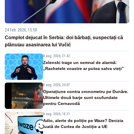
24 feb. 2026, 15:50
Complot dejucat în Serbia: doi bărbați, suspectați că
plănuiau asasinarea lui Vučić
8 aug. 2026, 21:42
Zelenski trage un semnal de alarmă:
„Rachetele voastre ar putea salva vieți”
8 aug. 2026, 20:07
Operațiune contra cronometru pe Dunăre.
Ultimele două barje sunt scufundate
pentru Cernavodă
8 aug. 2026, 18:31
Adio, alerte de poliție pe Waze? Decizia
luată de Curtea de Justiție a UE