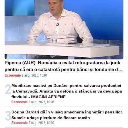
Piperea (AUR): România a evitat retrogradarea la junk
pentru că era o catastrofă pentru bănci și fondurile de
Economie
·
2 aug. 2026, 10:01
pensii
2
Mobilizare masivă pe Dunăre, pentru salvarea producției
la Cernavodă. Armata va detona o stâncă și va devia apa
fluviului - IMAGINI AERIENE
Economie
-
2 aug. 2026, 10:07
3
Dorina Barcari dă în vileag șmecheria înghețării pensiilor.
Sumele uriașe pierdute de fiecare român
Economie
-
2 aug. 2026, 10:09