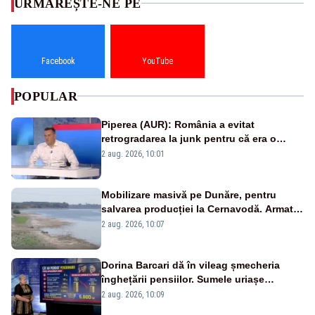
URMĂREȘTE-NE PE
Facebook
YouTube
POPULAR
Piperea (AUR): România a evitat
retrogradarea la junk pentru că era o
catastrofă pentru bănci și fondurile de
2 aug. 2026, 10:01
pensii
Mobilizare masivă pe Dunăre, pentru
salvarea producției la Cernavodă. Armata
va detona o stâncă și va devia apa
2 aug. 2026, 10:07
fluviului - IMAGINI AERIENE
Dorina Barcari dă în vileag șmecheria
înghețării pensiilor. Sumele uriașe
pierdute de fiecare român
2 aug. 2026, 10:09