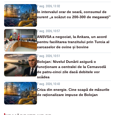
7 aug. 2026, 13:02
În intervalul orar de seară, consumul de
curent „a scăzut cu 200-300 de megawați”
7 aug. 2026, 10:57
ANSVSA a negociat, la Ankara, un acord
pentru facilitarea tranzitului prin Turcia al
carcaselor de ovine și bovine
7 aug. 2026, 10:51
Bolojan: Nivelul Dunării asigură o
funcționare a centralei de la Cernavodă
de patru-cinci zile dacă debitele vor
scădea
7 aug. 2026, 10:43
Criza din energie. Cine scapă de măsurile
de raționalizare impuse de Bolojan