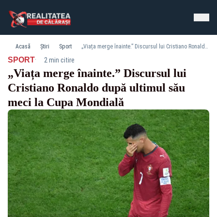
Acasă
Știri
Sport
„Viața merge înainte.” Discursul lui Cristiano Ronaldo după ultimul său meci la Cupa Mondială
·
SPORT
2 min citire
„Viața merge înainte.” Discursul lui
Cristiano Ronaldo după ultimul său
meci la Cupa Mondială