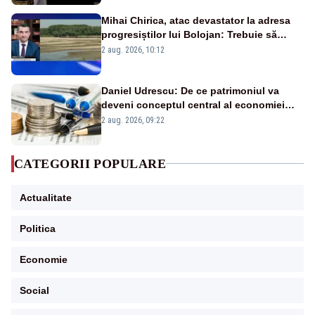
Mihai Chirica, atac devastator la adresa
progresiștilor lui Bolojan: Trebuie să
protejăm și natura, dar nu șținem omaneii
2 aug. 2026, 10:12
în stare permanentă de alertă
Daniel Udrescu: De ce patrimoniul va
deveni conceptul central al economiei
viitoare?
2 aug. 2026, 09:22
CATEGORII POPULARE
Actualitate
Politica
Economie
Social