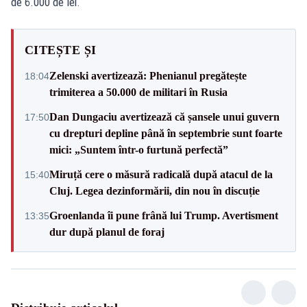
de 6.000 de lei.
CITEȘTE ȘI
Zelenski avertizează: Phenianul pregătește
18:04
trimiterea a 50.000 de militari în Rusia
Dan Dungaciu avertizează că șansele unui guvern
17:50
cu drepturi depline până în septembrie sunt foarte
mici: „Suntem într-o furtună perfectă”
Miruță cere o măsură radicală după atacul de la
15:40
Cluj. Legea dezinformării, din nou în discuție
Groenlanda îi pune frână lui Trump. Avertisment
13:35
dur după planul de foraj