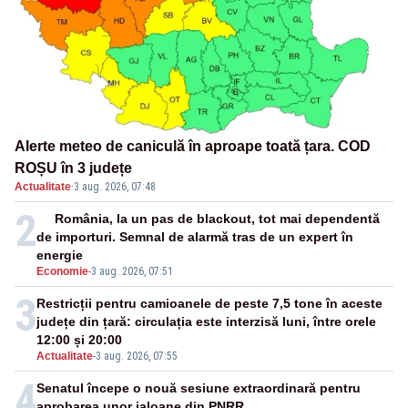
Alerte meteo de caniculă în aproape toată țara. COD
ROȘU în 3 județe
Actualitate
·
3 aug. 2026, 07:48
2
România, la un pas de blackout, tot mai dependentă
de importuri. Semnal de alarmă tras de un expert în
energie
Economie
-
3 aug. 2026, 07:51
3
Restricții pentru camioanele de peste 7,5 tone în aceste
județe din țară: circulația este interzisă luni, între orele
12:00 și 20:00
Actualitate
-
3 aug. 2026, 07:55
4
Senatul începe o nouă sesiune extraordinară pentru
aprobarea unor jaloane din PNRR