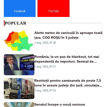
Facebook
YouTube
POPULAR
Alerte meteo de caniculă în aproape toată
țara. COD ROȘU în 3 județe
3 aug. 2026, 07:48
România, la un pas de blackout, tot mai
dependentă de importuri. Semnal de
alarmă tras de un expert în energie
3 aug. 2026, 07:51
Restricții pentru camioanele de peste 7,5
tone în aceste județe din țară: circulația
este interzisă luni, între orele 12:00 și
3 aug. 2026, 07:55
20:00
Senatul începe o nouă sesiune