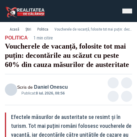
Acasă
Știri
Politica
Voucherele de vacanță, folosite tot mai puțin: decontările au scăzut cu peste 60% din cauza măsurilor de austeritate
·
POLITICA
1 min citire
Voucherele de vacanță, folosite tot mai
puțin: decontările au scăzut cu peste
60% din cauza măsurilor de austeritate
Daniel Onescu
Scris de
Publicat:
8 iul. 2026, 08:56
Efectele măsurilor de austeritate se resimt și în
turism. Tot mai puțini români folosesc voucherele de
vacanță, iar decontările către unitățile de cazare au