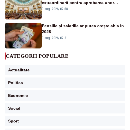
extraordinară pentru aprobarea unor
jaloane din PNRR
3 aug. 2026, 07:58
Pensiile și salariile ar putea crește abia în
2028
3 aug. 2026, 07:31
CATEGORII POPULARE
Actualitate
Politica
Economie
Social
Sport