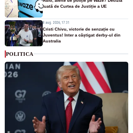
Adio, alerte de poliție pe Waze? Decizia
luată de Curtea de Justiție a UE
8 aug. 2026, 17:31
Cristi Chivu, victorie de senzație cu
Juventus! Inter a câștigat derby-ul din
Australia
POLITICA