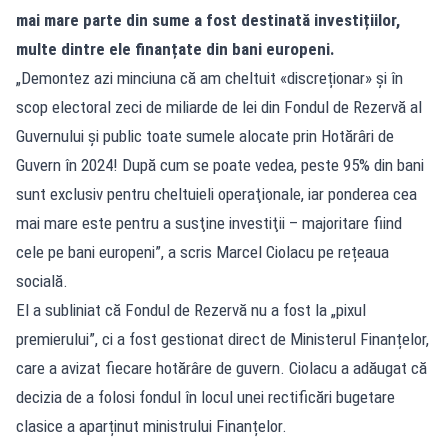
mai mare parte din sume a fost destinată investițiilor,
multe dintre ele finanțate din bani europeni.
„Demontez azi minciuna că am cheltuit «discreționar» şi în
scop electoral zeci de miliarde de lei din Fondul de Rezervă al
Guvernului şi public toate sumele alocate prin Hotărâri de
Guvern în 2024! După cum se poate vedea, peste 95% din bani
sunt exclusiv pentru cheltuieli operaţionale, iar ponderea cea
mai mare este pentru a susţine investiţii – majoritare fiind
cele pe bani europeni”, a scris Marcel Ciolacu pe rețeaua
socială.
El a subliniat că Fondul de Rezervă nu a fost la „pixul
premierului”, ci a fost gestionat direct de Ministerul Finanțelor,
care a avizat fiecare hotărâre de guvern. Ciolacu a adăugat că
decizia de a folosi fondul în locul unei rectificări bugetare
clasice a aparținut ministrului Finanțelor.