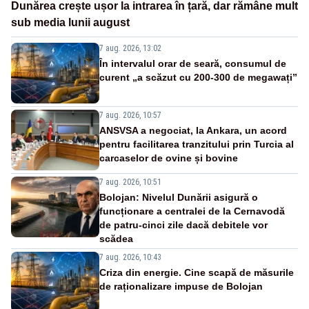
Dunărea crește ușor la intrarea în țară, dar rămâne mult
sub media lunii august
7 aug. 2026, 13:02
În intervalul orar de seară, consumul de
curent „a scăzut cu 200-300 de megawați”
7 aug. 2026, 10:57
ANSVSA a negociat, la Ankara, un acord
pentru facilitarea tranzitului prin Turcia al
carcaselor de ovine și bovine
7 aug. 2026, 10:51
Bolojan: Nivelul Dunării asigură o
funcționare a centralei de la Cernavodă
de patru-cinci zile dacă debitele vor
scădea
7 aug. 2026, 10:43
Criza din energie. Cine scapă de măsurile
de raționalizare impuse de Bolojan