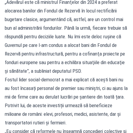
„Adevărul este că ministrul Finanţelor din 2024 a preferat
alocarea banilor din Fondul de Rezervă în locul rectificării
bugetare clasice, argumentând că, astfel, are un control mai
bun al administrării fondurilor. Până la urmă, fiecare trebuie să
răspundă pentru deciziile luate. Nu îmi este deloc ruşine că
Guvernul pe care l-am condus a alocat bani din Fondul de
Rezervă pentru infrastructură, pentru a cofinanţa proiecte pe
fonduri europene sau pentru a echilibra situaţiile din educaţie
şi sănătate”, a subliniat deputatul PSD.
Fostul lider social-democrat a mai explicat că acești bani nu
au fost încasați personal de premier sau miniștri, ci au ajuns la
mii de firme care au derulat lucrări pe șantiere din toată țara.
Potrivit lui, de aceste investiții urmează să beneficieze
milioane de români: elevi, profesori, medici, asistente, dar și
transportatori rutieri și fermieri.
„Eu consider că reformele nu înseamnă concedieri colective şi