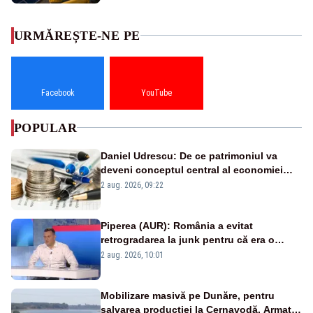
URMĂREȘTE-NE PE
Facebook
YouTube
POPULAR
Daniel Udrescu: De ce patrimoniul va
deveni conceptul central al economiei
viitoare?
2 aug. 2026, 09:22
Piperea (AUR): România a evitat
retrogradarea la junk pentru că era o
catastrofă pentru bănci și fondurile de
2 aug. 2026, 10:01
pensii
Mobilizare masivă pe Dunăre, pentru
salvarea producției la Cernavodă. Armata