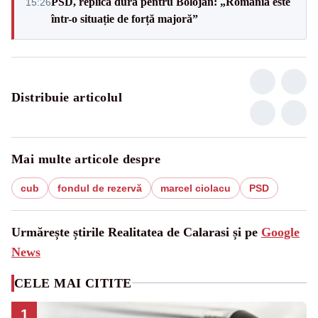
PSD, replică dură pentru Bolojan: „România este
15:26
într-o situație de forță majoră”
Distribuie articolul
Mai multe articole despre
cub
fondul de rezervă
marcel ciolacu
PSD
Urmărește știrile Realitatea de Calarasi și pe
Google
News
CELE MAI CITITE
1