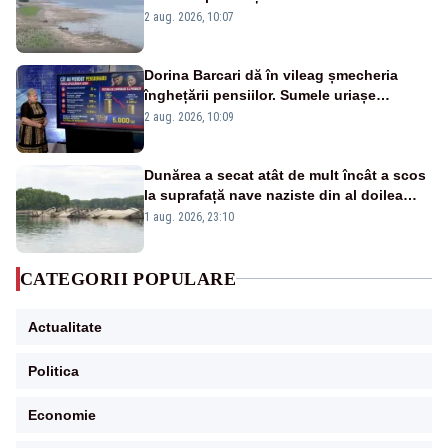
va detona o stâncă și va devia apa
2 aug. 2026, 10:07
fluviului - IMAGINI AERIENE
Dorina Barcari dă în vileag șmecheria
înghețării pensiilor. Sumele uriașe
pierdute de fiecare român
2 aug. 2026, 10:09
Dunărea a secat atât de mult încât a scos
la suprafață nave naziste din al doilea
război mondial
1 aug. 2026, 23:10
CATEGORII POPULARE
Actualitate
Politica
Economie