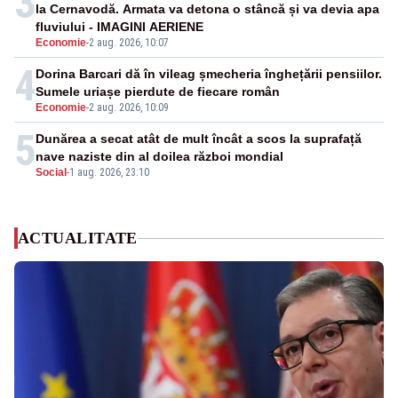
3
la Cernavodă. Armata va detona o stâncă și va devia apa
fluviului - IMAGINI AERIENE
Economie
-
2 aug. 2026, 10:07
4
Dorina Barcari dă în vileag șmecheria înghețării pensiilor.
Sumele uriașe pierdute de fiecare român
Economie
-
2 aug. 2026, 10:09
5
Dunărea a secat atât de mult încât a scos la suprafață
nave naziste din al doilea război mondial
Social
-
1 aug. 2026, 23:10
ACTUALITATE