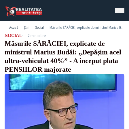
Acasă
Știri
Social
Măsurile SĂRĂCIEI, explicate de ministrul Marius Budăi: „Depăşim acel ultra-vehiculat 40%” - A început plata PENSIILOR majorate
·
SOCIAL
2 min citire
Măsurile SĂRĂCIEI, explicate de
ministrul Marius Budăi: „Depăşim acel
ultra-vehiculat 40%” - A început plata
PENSIILOR majorate