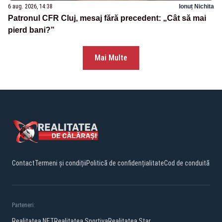
6 aug. 2026, 14:38
Ionuț Nichita
Patronul CFR Cluj, mesaj fără precedent: „Cât să mai
pierd bani?”
Mai Multe
Contact
Termeni și condiții
Politică de confidențialitate
Cod de conduită
Parteneri:
Realitatea.NET
Realitatea Sportiva
Realitatea Star