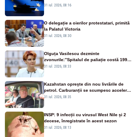
31 iul. 2026, 08:16
O delegație a oierilor protestatari, primită
la Palatul Victoria
31 iul. 2026, 08:30
Olguța Vasilescu dezminte
zvonurile:”Spitalul de paliație costă 199
de milioane de euro, nu 500 de milioane”
31 iul. 2026, 08:33
Kazahstan oprește din nou livrările de
petrol. Carburanții se scumpesc accelerat,
iar românii plătesc nota de plată
31 iul. 2026, 08:35
INSP: 9 infecții cu virusul West Nile și 2
decese, înregistrate în acest sezon
31 iul. 2026, 08:13