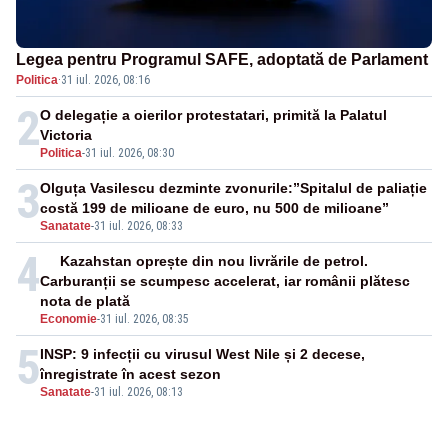
Legea pentru Programul SAFE, adoptată de Parlament
Politica
·
31 iul. 2026, 08:16
2
O delegație a oierilor protestatari, primită la Palatul
Victoria
Politica
-
31 iul. 2026, 08:30
3
Olguța Vasilescu dezminte zvonurile:”Spitalul de paliație
costă 199 de milioane de euro, nu 500 de milioane”
Sanatate
-
31 iul. 2026, 08:33
4
Kazahstan oprește din nou livrările de petrol.
Carburanții se scumpesc accelerat, iar românii plătesc
nota de plată
Economie
-
31 iul. 2026, 08:35
5
INSP: 9 infecții cu virusul West Nile și 2 decese,
înregistrate în acest sezon
Sanatate
-
31 iul. 2026, 08:13