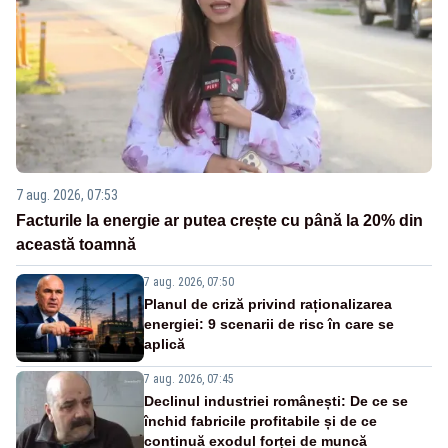
7 aug. 2026, 07:53
Facturile la energie ar putea crește cu până la 20% din
această toamnă
7 aug. 2026, 07:50
Planul de criză privind raționalizarea
energiei: 9 scenarii de risc în care se
aplică
7 aug. 2026, 07:45
Declinul industriei românești: De ce se
închid fabricile profitabile și de ce
continuă exodul forței de muncă