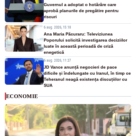
Guvernul a adoptat o hotărâre care
aprobă planurile de pregătire pentru
riscuri
6 aug. 2026, 15:18
Ana Maria Păcuraru: Televiziunea
Poporului solicită investigarea deciziilor
luate în această perioadă de criză
enegetică
6 aug. 2026, 11:27
JD Vance anunță negocieri de pace
dificile și îndelungate cu Iranul, în timp ce
Teheranul neagă existența discuțiilor cu
SUA
ECONOMIE