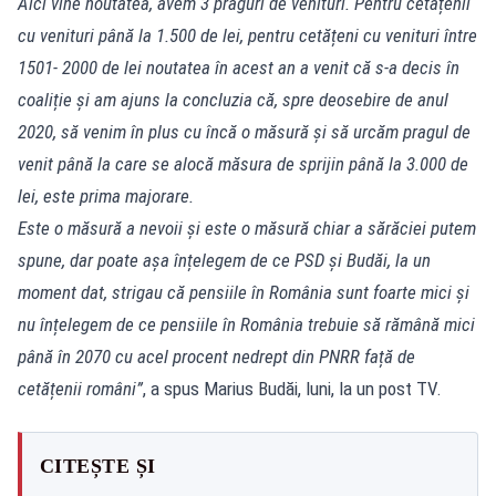
Aici vine noutatea, avem 3 praguri de venituri. Pentru cetățenii
cu venituri până la 1.500 de lei, pentru cetățeni cu venituri între
1501- 2000 de lei noutatea în acest an a venit că s-a decis în
coaliție și am ajuns la concluzia că, spre deosebire de anul
2020, să venim în plus cu încă o măsură și să urcăm pragul de
venit până la care se alocă măsura de sprijin până la 3.000 de
lei, este prima majorare.
Este o măsură a nevoii și este o măsură chiar a sărăciei putem
spune, dar poate așa înțelegem de ce PSD și Budăi, la un
moment dat, strigau că pensiile în România sunt foarte mici și
nu înțelegem de ce pensiile în România trebuie să rămână mici
până în 2070 cu acel procent nedrept din PNRR față de
cetățenii români”
, a spus Marius Budăi, luni, la un post TV.
CITEȘTE ȘI