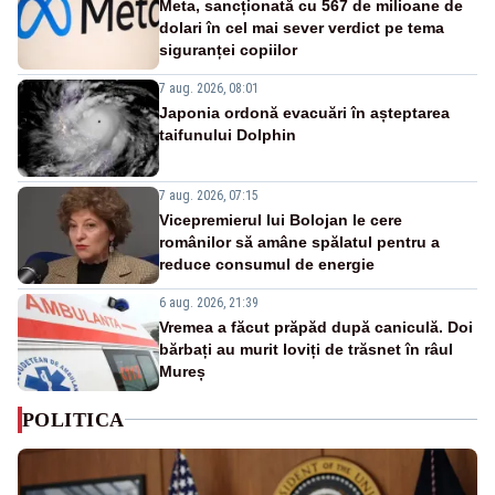
Meta, sancționată cu 567 de milioane de
dolari în cel mai sever verdict pe tema
siguranței copiilor
7 aug. 2026, 08:01
Japonia ordonă evacuări în așteptarea
taifunului Dolphin
7 aug. 2026, 07:15
Vicepremierul lui Bolojan le cere
românilor să amâne spălatul pentru a
reduce consumul de energie
6 aug. 2026, 21:39
Vremea a făcut prăpăd după caniculă. Doi
bărbați au murit loviți de trăsnet în râul
Mureș
POLITICA