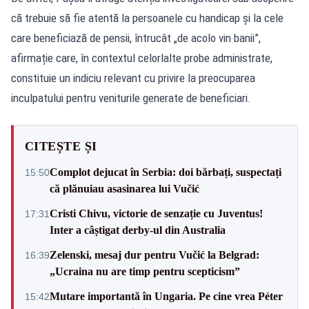
că trebuie să fie atentă la persoanele cu handicap și la cele
care beneficiază de pensii, întrucât „de acolo vin banii”,
afirmație care, în contextul celorlalte probe administrate,
constituie un indiciu relevant cu privire la preocuparea
inculpatului pentru veniturile generate de beneficiari.
CITEȘTE ȘI
Complot dejucat în Serbia: doi bărbați, suspectați
15:50
că plănuiau asasinarea lui Vučić
Cristi Chivu, victorie de senzație cu Juventus!
17:31
Inter a câștigat derby-ul din Australia
Zelenski, mesaj dur pentru Vučić la Belgrad:
16:39
„Ucraina nu are timp pentru scepticism”
Mutare importantă în Ungaria. Pe cine vrea Péter
15:42