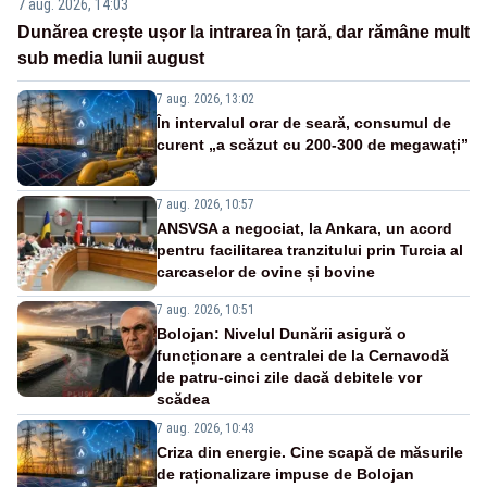
7 aug. 2026, 14:03
Dunărea crește ușor la intrarea în țară, dar rămâne mult
sub media lunii august
7 aug. 2026, 13:02
În intervalul orar de seară, consumul de
curent „a scăzut cu 200-300 de megawați”
7 aug. 2026, 10:57
ANSVSA a negociat, la Ankara, un acord
pentru facilitarea tranzitului prin Turcia al
carcaselor de ovine și bovine
7 aug. 2026, 10:51
Bolojan: Nivelul Dunării asigură o
funcționare a centralei de la Cernavodă
de patru-cinci zile dacă debitele vor
scădea
7 aug. 2026, 10:43
Criza din energie. Cine scapă de măsurile
de raționalizare impuse de Bolojan