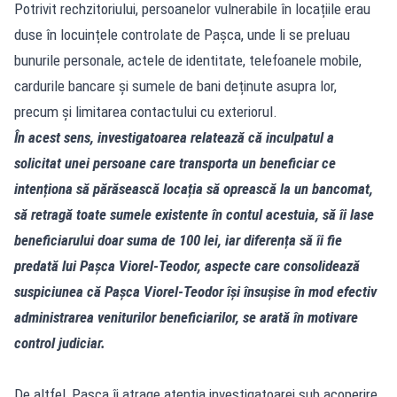
Potrivit rechzitoriului, persoanelor vulnerabile în locațiile erau
duse în locuințele controlate de Pașca, unde li se preluau
bunurile personale, actele de identitate, telefoanele mobile,
cardurile bancare și sumele de bani deținute asupra lor,
precum și limitarea contactului cu exteriorul.
În acest sens, investigatoarea relatează că inculpatul a
solicitat unei persoane care transporta un beneficiar ce
intenționa să părăsească locația să oprească la un bancomat,
să retragă toate sumele existente în contul acestuia, să îi lase
beneficiarului doar suma de 100 lei, iar diferența să îi fie
predată lui Pașca Viorel-Teodor, aspecte care consolidează
suspiciunea că Pașca Viorel-Teodor își însușise în mod efectiv
administrarea veniturilor beneficiarilor, se arată în motivare
control judiciar.
De altfel, Pașca îi atrage atenția investigatoarei sub acoperire