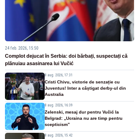
24 feb. 2026, 15:50
Complot dejucat în Serbia: doi bărbați, suspectați că
plănuiau asasinarea lui Vučić
8 aug. 2026, 17:31
Cristi Chivu, victorie de senzație cu
Juventus! Inter a câștigat derby-ul din
Australia
8 aug. 2026, 16:39
Zelenski, mesaj dur pentru Vučić la
Belgrad: „Ucraina nu are timp pentru
scepticism”
8 aug. 2026, 15:42