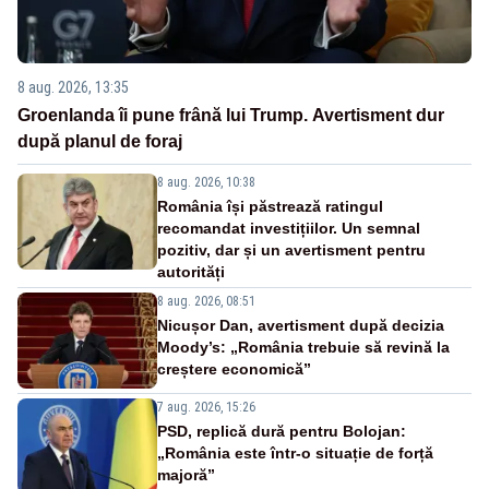
8 aug. 2026, 13:35
Groenlanda îi pune frână lui Trump. Avertisment dur
după planul de foraj
8 aug. 2026, 10:38
România își păstrează ratingul
recomandat investițiilor. Un semnal
pozitiv, dar și un avertisment pentru
autorități
8 aug. 2026, 08:51
Nicușor Dan, avertisment după decizia
Moody’s: „România trebuie să revină la
creștere economică”
7 aug. 2026, 15:26
PSD, replică dură pentru Bolojan:
„România este într-o situație de forță
majoră”