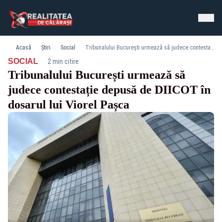
Acasă
Știri
Social
Tribunalului București urmează să judece contestație depusă de DIICOT în dosarul lui Viorel Pașca
·
SOCIAL
2 min citire
Tribunalului București urmează să
judece contestație depusă de DIICOT în
dosarul lui Viorel Pașca