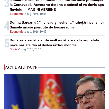
3
la Cernavodă. Armata va detona o stâncă și va devia apa
fluviului - IMAGINI AERIENE
Economie
-
2 aug. 2026, 10:07
4
Dorina Barcari dă în vileag șmecheria înghețării pensiilor.
Sumele uriașe pierdute de fiecare român
Economie
-
2 aug. 2026, 10:09
5
Dunărea a secat atât de mult încât a scos la suprafață
nave naziste din al doilea război mondial
Social
-
1 aug. 2026, 23:10
ACTUALITATE