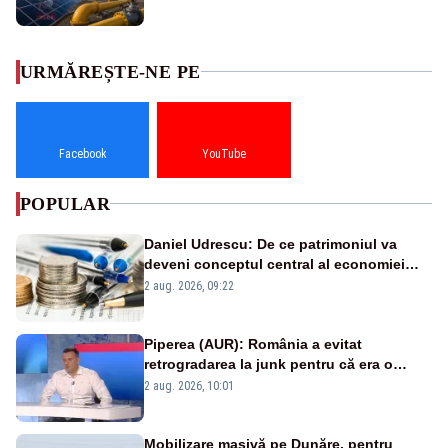
URMĂREȘTE-NE PE
Facebook
YouTube
POPULAR
Daniel Udrescu: De ce patrimoniul va
deveni conceptul central al economiei
viitoare?
2 aug. 2026, 09:22
Piperea (AUR): România a evitat
retrogradarea la junk pentru că era o
catastrofă pentru bănci și fondurile de
2 aug. 2026, 10:01
pensii
Mobilizare masivă pe Dunăre, pentru