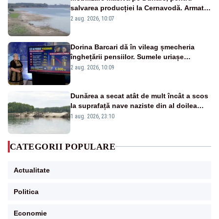
salvarea producției la Cernavodă. Armata
va detona o stâncă și va devia apa
2 aug. 2026, 10:07
fluviului - IMAGINI AERIENE
Dorina Barcari dă în vileag șmecheria
înghețării pensiilor. Sumele uriașe
pierdute de fiecare român
2 aug. 2026, 10:09
Dunărea a secat atât de mult încât a scos
la suprafață nave naziste din al doilea
război mondial
1 aug. 2026, 23:10
CATEGORII POPULARE
Actualitate
Politica
Economie