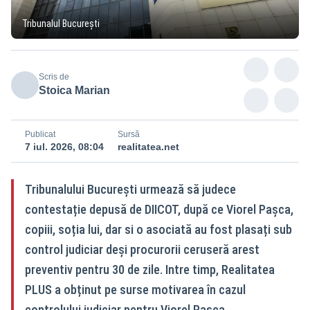
Tribunalul București
Scris de
Stoica Marian
Publicat
Sursă
7 iul. 2026, 08:04
realitatea.net
Tribunalului București urmează să judece
contestație depusă de DIICOT, după ce Viorel Pașca,
copiii, soția lui, dar si o asociată au fost plasați sub
control judiciar deși procurorii ceruseră arest
preventiv pentru 30 de zile. Intre timp, Realitatea
PLUS a obținut pe surse motivarea în cazul
controlului judiciar pentru Viorel Pașca.