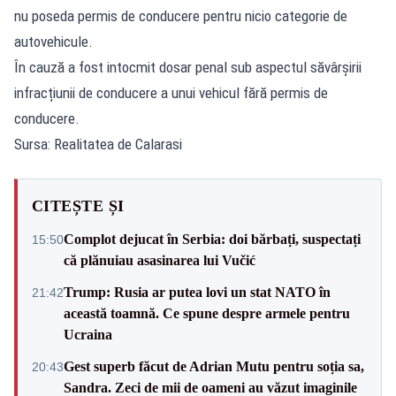
nu poseda permis de conducere pentru nicio categorie de
autovehicule.
În cauză a fost intocmit dosar penal sub aspectul săvârșirii
infracțiunii de conducere a unui vehicul fără permis de
conducere.
Sursa: Realitatea de Calarasi
CITEȘTE ȘI
Complot dejucat în Serbia: doi bărbați, suspectați
15:50
că plănuiau asasinarea lui Vučić
Trump: Rusia ar putea lovi un stat NATO în
21:42
această toamnă. Ce spune despre armele pentru
Ucraina
Gest superb făcut de Adrian Mutu pentru soția sa,
20:43
Sandra. Zeci de mii de oameni au văzut imaginile