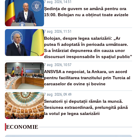
7 aug. 2026, 14:51
Ședința de guvern se amână pentru ora
15:00. Bolojan nu a obținut toate avizele
7 aug. 2026, 11:51
Bolojan, despre legea salarizării: „Ar
putea fi adoptată în perioada următoare.
S-a întârziat depunerea din cauza unor
discursuri iresponsabile în spaţiul public”
7 aug. 2026, 10:57
ANSVSA a negociat, la Ankara, un acord
pentru facilitarea tranzitului prin Turcia al
carcaselor de ovine și bovine
7 aug. 2026, 09:49
Senatorii și deputații rămân la muncă.
Sesiunea extraordinară, prelungită până
la votul pe legea salarizării
ECONOMIE