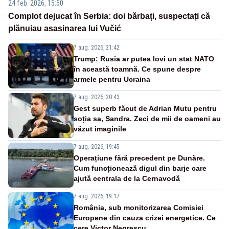
24 feb. 2026, 15:50
Complot dejucat în Serbia: doi bărbați, suspectați că
plănuiau asasinarea lui Vučić
7 aug. 2026, 21:42
Trump: Rusia ar putea lovi un stat NATO
în această toamnă. Ce spune despre
armele pentru Ucraina
7 aug. 2026, 20:43
Gest superb făcut de Adrian Mutu pentru
soția sa, Sandra. Zeci de mii de oameni au
văzut imaginile
7 aug. 2026, 19:45
Operațiune fără precedent pe Dunăre.
Cum funcționează digul din barje care
ajută centrala de la Cernavodă
7 aug. 2026, 19:17
România, sub monitorizarea Comisiei
Europene din cauza crizei energetice. Ce
cere Victor Negrescu