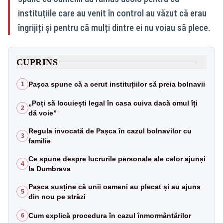
instituțiile care au venit în control au văzut că erau
îngrijiți și pentru că mulți dintre ei nu voiau să plece.
CUPRINS
Pașca spune că a cerut instituțiilor să preia bolnavii
1
„Poți să locuiești legal în casa cuiva dacă omul îți
2
dă voie”
Regula invocată de Pașca în cazul bolnavilor cu
3
familie
Ce spune despre lucrurile personale ale celor ajunși
4
la Dumbrava
Pașca susține că unii oameni au plecat și au ajuns
5
din nou pe străzi
Cum explică procedura în cazul înmormântărilor
6