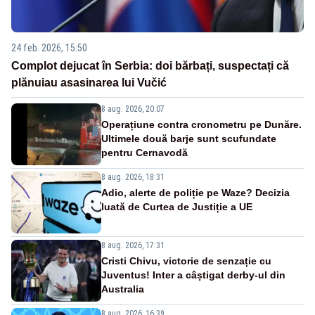
24 feb. 2026, 15:50
Complot dejucat în Serbia: doi bărbați, suspectați că
plănuiau asasinarea lui Vučić
8 aug. 2026, 20:07
Operațiune contra cronometru pe Dunăre.
Ultimele două barje sunt scufundate
pentru Cernavodă
8 aug. 2026, 18:31
Adio, alerte de poliție pe Waze? Decizia
luată de Curtea de Justiție a UE
8 aug. 2026, 17:31
Cristi Chivu, victorie de senzație cu
Juventus! Inter a câștigat derby-ul din
Australia
8 aug. 2026, 16:39