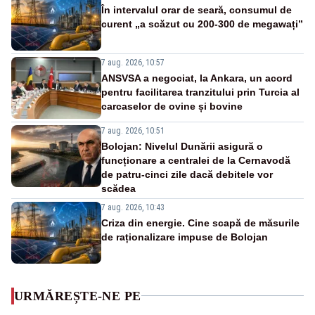
În intervalul orar de seară, consumul de
curent „a scăzut cu 200-300 de megawați”
7 aug. 2026, 10:57
ANSVSA a negociat, la Ankara, un acord
pentru facilitarea tranzitului prin Turcia al
carcaselor de ovine și bovine
7 aug. 2026, 10:51
Bolojan: Nivelul Dunării asigură o
funcționare a centralei de la Cernavodă
de patru-cinci zile dacă debitele vor
scădea
7 aug. 2026, 10:43
Criza din energie. Cine scapă de măsurile
de raționalizare impuse de Bolojan
URMĂREȘTE-NE PE