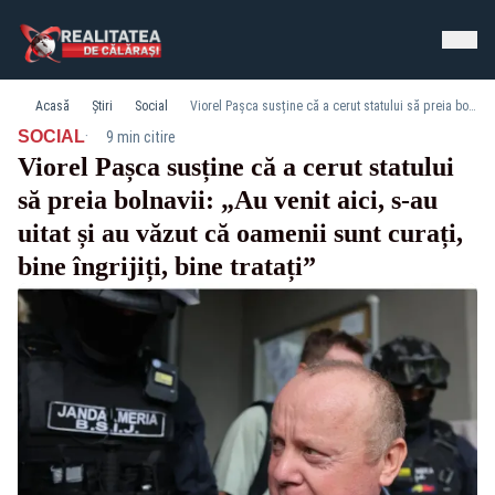
Acasă
Știri
Social
Viorel Pașca susține că a cerut statului să preia bolnavii: „Au venit aici, s-au uitat și au văzut că oamenii sunt curați, bine îngrijiți, bine tratați”
·
SOCIAL
9 min citire
Viorel Pașca susține că a cerut statului
să preia bolnavii: „Au venit aici, s-au
uitat și au văzut că oamenii sunt curați,
bine îngrijiți, bine tratați”