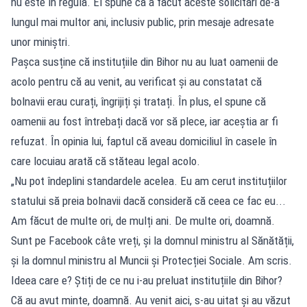
nu este în regulă. El spune că a făcut aceste solicitări de-a
lungul mai multor ani, inclusiv public, prin mesaje adresate
unor miniștri.
Pașca susține că instituțiile din Bihor nu au luat oamenii de
acolo pentru că au venit, au verificat și au constatat că
bolnavii erau curați, îngrijiți și tratați. În plus, el spune că
oamenii au fost întrebați dacă vor să plece, iar aceștia ar fi
refuzat. În opinia lui, faptul că aveau domiciliul în casele în
care locuiau arată că stăteau legal acolo.
„Nu pot îndeplini standardele acelea. Eu am cerut instituțiilor
statului să preia bolnavii dacă consideră că ceea ce fac eu...
Am făcut de multe ori, de mulți ani. De multe ori, doamnă.
Sunt pe Facebook câte vreți, și la domnul ministru al Sănătății,
și la domnul ministru al Muncii și Protecției Sociale. Am scris.
Ideea care e? Știți de ce nu i-au preluat instituțiile din Bihor?
Că au avut minte, doamnă. Au venit aici, s-au uitat și au văzut