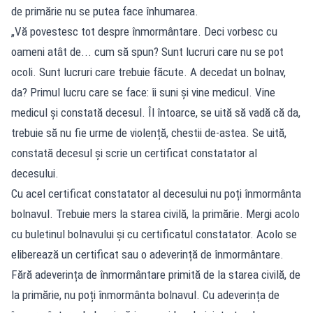
de primărie nu se putea face înhumarea.
„Vă povestesc tot despre înmormântare. Deci vorbesc cu
oameni atât de... cum să spun? Sunt lucruri care nu se pot
ocoli. Sunt lucruri care trebuie făcute. A decedat un bolnav,
da? Primul lucru care se face: îi suni și vine medicul. Vine
medicul și constată decesul. Îl întoarce, se uită să vadă că da,
trebuie să nu fie urme de violență, chestii de-astea. Se uită,
constată decesul și scrie un certificat constatator al
decesului.
Cu acel certificat constatator al decesului nu poți înmormânta
bolnavul. Trebuie mers la starea civilă, la primărie. Mergi acolo
cu buletinul bolnavului și cu certificatul constatator. Acolo se
eliberează un certificat sau o adeverință de înmormântare.
Fără adeverința de înmormântare primită de la starea civilă, de
la primărie, nu poți înmormânta bolnavul. Cu adeverința de