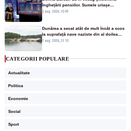
înghețării pensiilor. Sumele uriașe
pierdute de fiecare român
2 aug. 2026, 10:09
Dunărea a secat atât de mult încât a scos
la suprafață nave naziste din al doilea
război mondial
1 aug. 2026, 23:10
CATEGORII POPULARE
Actualitate
Politica
Economie
Social
Sport