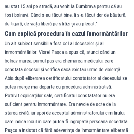
au stat 15 ani pe stradă, au venit la Dumbrava pentru că au
fost bolnavi. Când s-au făcut bine, li s-a făcut dor de băutură,
de țigară, de viața liberă pe străzi și au plecat.”
Cum explică procedura în cazul înmormântărilor
Un alt subiect sensibil a fost cel al deceselor și al
înmormântărilor. Viorel Pașca a spus că, atunci când un
bolnav murea, primul pas era chemarea medicului, care
constata decesul și verifica dacă existau urme de violență.
Abia după eliberarea certificatului constatator al decesului se
putea merge mai departe cu procedura administrativă.
Potrivit explicațiilor sale, certificatul constatator nu era
suficient pentru înmormântare. Era nevoie de acte de la
starea civilă, iar apoi de acceptul administratorului cimitirului,
care indica locul în care putea fi îngropată persoana decedată.
Pașca a insistat că fără adeverința de înmormântare eliberată