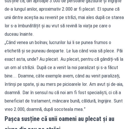
susține că, din aproape 3.000 de persoane găzduite și îngrijite
de-a lungul anilor, aproximativ 2.000 ar fi plecat. El spune că
unii dintre aceștia au revenit pe străzi, mai ales după ce starea
lor s-a îmbunătățit și au vrut să revină la viața pe care o
duceau înainte.
„Când venea un bolnav, lucrurilor lui li se punea frumos o
etichetă și se puneau deoparte. Le lua când voia să plece. Păi
exact asta, unde? Au plecat. Au plecat, pentru că gândiți-vă la
un om al străzii. După ce a venit la noi paralizat și s-a făcut
bine... Doamne, câte exemple avem, când au venit paralizați,
întinși pe spate, și au mers pe picioarele lor. Am avut și de-aia,
doamnă. Dar în sensul nu că noi am fi fost specialiști, ci că a
beneficiat de tratament, mâncare bună, căldură, îngrijire. Sunt
vreo 2.000, doamnă, după socoteala mea.”
Pașca susține că unii oameni au plecat și au