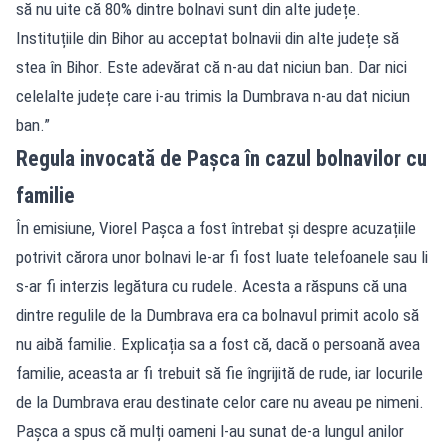
să nu uite că 80% dintre bolnavi sunt din alte județe.
Instituțiile din Bihor au acceptat bolnavii din alte județe să
stea în Bihor. Este adevărat că n-au dat niciun ban. Dar nici
celelalte județe care i-au trimis la Dumbrava n-au dat niciun
ban.”
Regula invocată de Pașca în cazul bolnavilor cu
familie
În emisiune, Viorel Pașca a fost întrebat și despre acuzațiile
potrivit cărora unor bolnavi le-ar fi fost luate telefoanele sau li
s-ar fi interzis legătura cu rudele. Acesta a răspuns că una
dintre regulile de la Dumbrava era ca bolnavul primit acolo să
nu aibă familie. Explicația sa a fost că, dacă o persoană avea
familie, aceasta ar fi trebuit să fie îngrijită de rude, iar locurile
de la Dumbrava erau destinate celor care nu aveau pe nimeni.
Pașca a spus că mulți oameni l-au sunat de-a lungul anilor