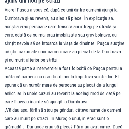
ajuns din nou pe străzi
Viorel Pașca a spus că, după ce unii dintre oamenii ajunși la
Dumbrava și-au revenit, au ales să plece. În explicația sa,
aceștia erau persoane care trăiseră ani întregi pe stradă și
care, odată ce nu mai erau imobilizate sau grav bolnave, au
simțit nevoia să se întoarcă la viața de dinainte. Pașca susține
că știe cazuri ale unor oameni care au plecat de la Dumbrava
și au murit ulterior pe străzi.
Această parte a intervenției a fost folosită de Pașca pentru a
arăta că oamenii nu erau ținuți acolo împotriva voinței lor. El
spune că un număr mare de persoane au plecat de-a lungul
anilor, iar în unele cazuri au revenit la același mod de viață pe
care îl aveau înainte să ajungă la Dumbrava.
„Vă dau așa, fără să stau pe gânduri, câteva nume de oameni
care au murit pe străzi. În Mureș e unul, în Arad sunt o
grămadă... Dar unde erau să plece? Păi n-au avut nimic. Dacă