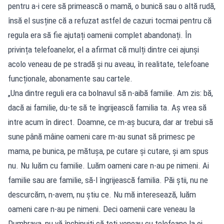
pentru a-i cere să primească o mamă, o bunică sau o altă rudă,
însă el susține că a refuzat astfel de cazuri tocmai pentru că
regula era să fie ajutați oamenii complet abandonați. În
privința telefoanelor, el a afirmat că mulți dintre cei ajunși
acolo veneau de pe stradă și nu aveau, în realitate, telefoane
funcționale, abonamente sau cartele.
„Una dintre reguli era ca bolnavul să n-aibă familie. Am zis: bă,
dacă ai familie, du-te să te îngrijească familia ta. Aș vrea să
intre acum în direct. Doamne, ce m-aș bucura, dar ar trebui să
sune până mâine oameni care m-au sunat să primesc pe
mama, pe bunica, pe mătușa, pe cutare și cutare, și am spus
nu. Nu luăm cu familie. Luăm oameni care n-au pe nimeni. Ai
familie sau are familie, să-l îngrijească familia. Păi știi, nu ne
descurcăm, n-avem, nu știu ce. Nu mă interesează, luăm
oameni care n-au pe nimeni. Deci oamenii care veneau la
Dumbrava, nu vă închipuiți că toți veneau cu telefoane la ei.