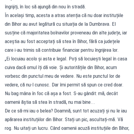
îngrijiți, în loc să ajungă din nou în stradă.
În același timp, acesta a atras atenția că nu doar instituțiile
din Bihor au avut legătură cu situația de la Dumbrava. El
susține că majoritatea bolnavilor proveneau din alte județe, iar
aceștia au fost acceptați să stea în Bihor, fără ca județele
care i-au trimis să contribuie financiar pentru îngrijirea lor.
„Ei locuiau acolo și asta e legal. Poți să locuiești legal în casa
cuiva dacă omul îți dă voie. Și autoritățile din Bihor, acum
vorbesc din punctul meu de vedere. Nu este punctul lor de
vedere, că nu-l cunosc. Dar îmi permit să spun ce cred doar.
Nu bag mâna în foc că așa a fost. S-au gândit: mă, decât
oamenii ăștia să stea în stradă, nu mai bine...
De ce să-mi iau o belea? Doamnă, sunt tot acuzați și nu le iau
apărarea instituțiilor din Bihor. Stați un pic, ascultați-mă. Vă
rog. Nu uitați un lucru. Când oamenii acuză instituțiile din Bihor,