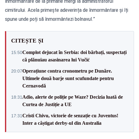
înmormântare de la primărie mergi la administratorul
cimitirului. Acela primește adeverința de înmormântare și îți
spune unde poți să înmormântezi bolnavul.”
CITEȘTE ȘI
Complot dejucat în Serbia: doi bărbați, suspectați
15:50
că plănuiau asasinarea lui Vučić
Operațiune contra cronometru pe Dunăre.
20:07
Ultimele două barje sunt scufundate pentru
Cernavodă
Adio, alerte de poliție pe Waze? Decizia luată de
18:31
Curtea de Justiție a UE
Cristi Chivu, victorie de senzație cu Juventus!
17:31
Inter a câștigat derby-ul din Australia