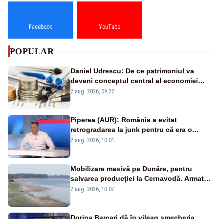
Facebook
YouTube
POPULAR
Daniel Udrescu: De ce patrimoniul va
deveni conceptul central al economiei
viitoare?
2 aug. 2026, 09:22
Piperea (AUR): România a evitat
retrogradarea la junk pentru că era o
catastrofă pentru bănci și fondurile de
2 aug. 2026, 10:01
pensii
Mobilizare masivă pe Dunăre, pentru
salvarea producției la Cernavodă. Armata
va detona o stâncă și va devia apa
2 aug. 2026, 10:07
fluviului - IMAGINI AERIENE
Dorina Barcari dă în vileag șmecheria