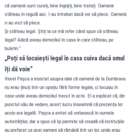
că oamenii sunt curați, bine îngrijiți, bine tratați. Oamenii
stăteau în regulă aici. I-au întrebat dacă vor să plece. Oamenii
n-au vrut să plece.
Și stăteau legal. Știți la ce mă refer când spun că stăteau
legal? Adică aveau domiciliul în casa în care stăteau, pe
buletin.”
„Poți să locuiești legal în casa cuiva dacă omul
îți dă voie”
Viorel Pașca a insistat asupra ideii că oamenii de la Dumbrava
nu erau ținuți într-un spațiu fără forme legale, ci locuiau în
case unde aveau domiciliul trecut în acte. El a explicat că, din
punctul său de vedere, acest lucru înseamnă că prezența lor
acolo era legală. Pașca a evitat să vorbească în numele
autorităților, dar a spus că își permite să creadă că instituțiile
au preferat ca acei oameni să rămână într-un loc unde erau