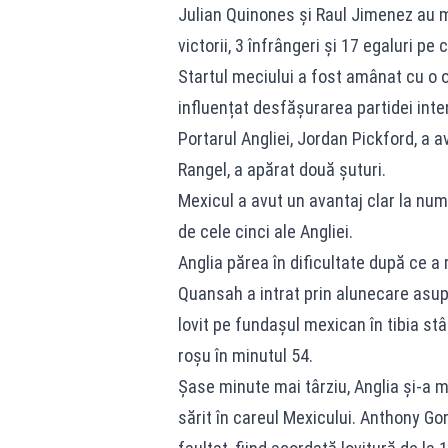
Julian Quinones și Raul Jimenez au m
victorii, 3 înfrângeri și 17 egaluri pe
Startul meciului a fost amânat cu o o
influențat desfășurarea partidei inte
Portarul Angliei, Jordan Pickford, a a
Rangel, a apărat două șuturi.
Mexicul a avut un avantaj clar la numă
de cele cinci ale Angliei.
Anglia părea în dificultate după ce a 
Quansah a intrat prin alunecare asupr
lovit pe fundașul mexican în tibia st
roșu în minutul 54.
Șase minute mai târziu, Anglia și-a m
sărit în careul Mexicului. Anthony Gord