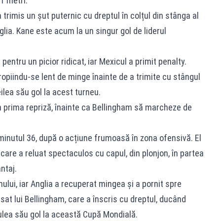
11 metri.
 trimis un șut puternic cu dreptul în colțul din stânga al
glia. Kane este acum la un singur gol de liderul
pentru un picior ridicat, iar Mexicul a primit penalty.
opiindu-se lent de minge înainte de a trimite cu stângul
eilea său gol la acest turneu.
in prima repriză, înainte ca Bellingham să marcheze de
minutul 36, după o acțiune frumoasă în zona ofensivă. El
care a reluat spectaculos cu capul, din plonjon, în partea
ntaj.
nului, iar Anglia a recuperat mingea și a pornit spre
asat lui Bellingham, care a înscris cu dreptul, ducând
trulea său gol la această Cupă Mondială.