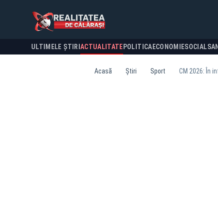
ULTIMELE ȘTIRI
ACTUALITATE
POLITICA
ECONOMIE
SOCIAL
SA
Acasă
Știri
Sport
CM 2026: În inf