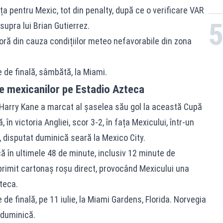
a pentru Mexic, tot din penalty, după ce o verificare VAR
upra lui Brian Gutierrez.
 oră din cauza condițiilor meteo nefavorabile din zona
e de finală, sâmbătă, la Miami.
ale mexicanilor pe Estadio Azteca
r Harry Kane a marcat al șaselea său gol la această Cupă
 în victoria Angliei, scor 3-2, în fața Mexicului, într-un
, disputat duminică seară la Mexico City.
că în ultimele 48 de minute, inclusiv 12 minute de
primit cartonaș roșu direct, provocând Mexicului una
teca.
e de finală, pe 11 iulie, la Miami Gardens, Florida. Norvegia
 duminică.