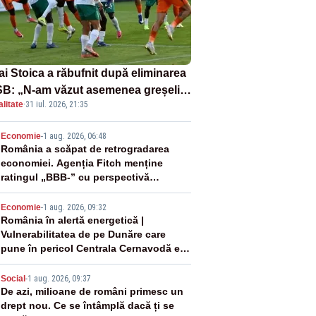
ai Stoica a răbufnit după eliminarea
B: „N-am văzut asemenea greșeli
litate
·
31 iul. 2026, 21:35
190 de meciuri europene”
2
Economie
-
1 aug. 2026, 06:48
România a scăpat de retrogradarea
economiei. Agenția Fitch menține
ratingul „BBB-” cu perspectivă
negativă
3
Economie
-
1 aug. 2026, 09:32
România în alertă energetică |
Vulnerabilitatea de pe Dunăre care
pune în pericol Centrala Cernavodă era
cunoscută de pe vremea lui Ceaușescu
4
Social
-
1 aug. 2026, 09:37
De azi, milioane de români primesc un
drept nou. Ce se întâmplă dacă ți se