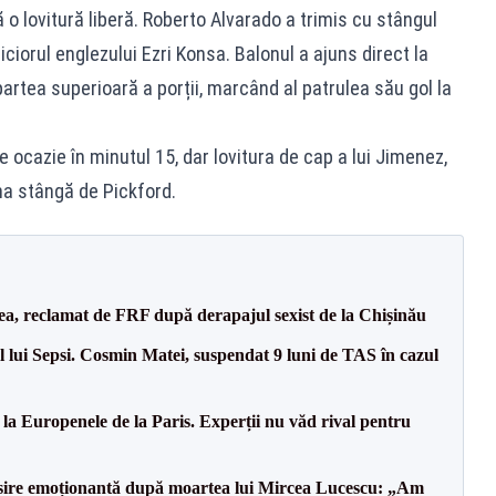
 o lovitură liberă. Roberto Alvarado a trimis cu stângul
iciorul englezului Ezri Konsa. Balonul a ajuns direct la
partea superioară a porții, marcând al patrulea său gol la
ocazie în minutul 15, dar lovitura de cap a lui Jimenez,
na stângă de Pickford.
a, reclamat de FRF după derapajul sexist de la Chișinău
 lui Sepsi. Cosmin Matei, suspendat 9 luni de TAS în cazul
 la Europenele de la Paris. Experții nu văd rival pentru
isire emoționantă după moartea lui Mircea Lucescu: „Am