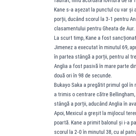
faultat, fiind acordată lovitură de la 
Kane s-a așezat la punctul cu var și a
porții, ducând scorul la 3-1 pentru An
clasamentului pentru Gheata de Aur.
La scurt timp, Kane a fost sancționat 
Jimenez a executat în minutul 69, apr
în partea stângă a porții, pentru al tr
Anglia a fost pasivă în mare parte d
două ori în 98 de secunde.
Bukayo Saka a pregătit primul gol în 
a trimis o centrare către Bellingham, 
stângă a porții, aducând Anglia în ava
Apoi, Mexicul a greșit la mijlocul tere
poartă. Kane a primit balonul și i-a p
scorul la 2-0 în minutul 38, cu al pa