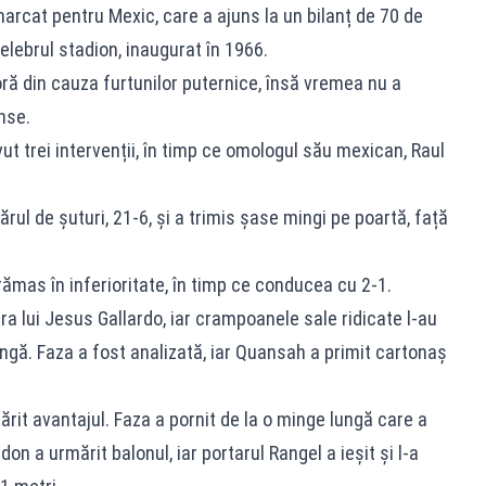
arcat pentru Mexic, care a ajuns la un bilanț de 70 de
 celebrul stadion, inaugurat în 1966.
ră din cauza furtunilor puternice, însă vremea nu a
nse.
vut trei intervenții, în timp ce omologul său mexican, Raul
rul de șuturi, 21-6, și a trimis șase mingi pe poartă, față
rămas în inferioritate, în timp ce conducea cu 2-1.
a lui Jesus Gallardo, iar crampoanele sale ridicate l-au
ângă. Faza a fost analizată, iar Quansah a primit cartonaș
ărit avantajul. Faza a pornit de la o minge lungă care a
on a urmărit balonul, iar portarul Rangel a ieșit și l-a