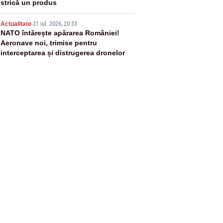
strică un produs
5
Actualitate
-
31 iul. 2026, 20:33
NATO întărește apărarea României!
Aeronave noi, trimise pentru
interceptarea și distrugerea dronelor