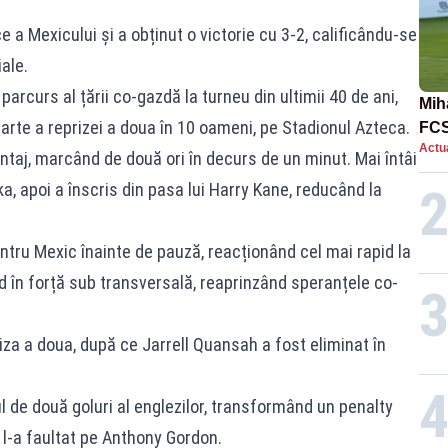
ce a Mexicului și a obținut o victorie cu 3-2, calificându-se
ale.
parcurs al țării co-gazdă la turneu din ultimii 40 de ani,
Mih
arte a reprizei a doua în 10 oameni, pe Stadionul Azteca.
FCS
Actua
în 
taj, marcând de două ori în decurs de un minut. Mai întâi
ka, apoi a înscris din pasa lui Harry Kane, reducând la
ntru Mexic înainte de pauză, reacționând cel mai rapid la
d în forță sub transversală, reaprinzând speranțele co-
riza a doua, după ce Jarrell Quansah a fost eliminat în
l de două goluri al englezilor, transformând un penalty
 l-a faultat pe Anthony Gordon.