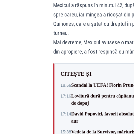
Mexicul a răspuns în minutul 42, după
spre careu, iar mingea a ricoșat din p
Quinones, care a șutat cu dreptul în 
turneu.
Mai devreme, Mexicul avusese o mare 
din apropiere, a fost respinsă cu mâ
CITEȘTE ȘI
Scandal la UEFA! Florin Prune
18:56
Lovitură dură pentru căpitanul
17:16
de dopaj
David Popovici, favorit absolut
17:14
aur
Vedeta de la Survivor, mărtur
15:38