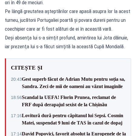
ori în 49 de meciuri.
Pe lângă greutatea aşteptărilor care apasă asupra lor la acest
turneu, jucătorii Portugaliei poartă şi povara durerii pentru un
coechipier care ar fi fost alături de ei în această vară.
Deşi absenţa lui s-a simţit profund, amintirea lui Jota dăinuie,
iar prezenţa lui s-a făcut simţită la această Cupă Mondială.
CITEȘTE ȘI
Gest superb făcut de Adrian Mutu pentru soția sa,
20:43
Sandra. Zeci de mii de oameni au văzut imaginile
Scandal la UEFA! Florin Prunea, reclamat de
18:56
FRF după derapajul sexist de la Chișinău
Lovitură dură pentru căpitanul lui Sepsi. Cosmin
17:16
Matei, suspendat 9 luni de TAS în cazul de dopaj
David Popovici, favorit absolut la Europenele de la
17:14