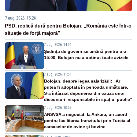
7 aug. 2026, 15:26
PSD, replică dură pentru Bolojan: „România este într-o
situație de forță majoră”
7 aug. 2026, 14:51
Ședința de guvern se amână pentru ora
15:00. Bolojan nu a obținut toate avizele
7 aug. 2026, 11:51
Bolojan, despre legea salarizării: „Ar
putea fi adoptată în perioada următoare.
S-a întârziat depunerea din cauza unor
discursuri iresponsabile în spaţiul public”
7 aug. 2026, 10:57
ANSVSA a negociat, la Ankara, un acord
pentru facilitarea tranzitului prin Turcia al
carcaselor de ovine și bovine