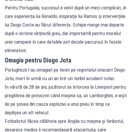
Pentru Portugalia, succesul a venit după un meci complicat, în
care experiența lui Ronaldo, inspirația lui Ramos și intervențiile
lui Diogo Costa au făcut diferența. Echipa merge mai departe
după o victorie obținută greu, dar importantă pentru moralul
unei campanii în care detaliile pot decide parcursul în fazele
eliminatorii.
Omagiu pentru Diogo Jota
Portughezii l-au omagiat pe teren pe regretatul atacant Diogo
Jota, mort în urmă cu un an într-un teribil accident rutier.
În vârstă de 28 de ani, jucătorul se întorcea la Liverpool pentru
pregătirea de presezon când maşina sa, un Lamborghini, a ieşit
de pe şosea din cauza exploziei a unui pneu în timp ce
depăşea un alt vehicul.
Fotbalistul făcea călătoria spre Anglia cu maşina şi feribotul,
deoarece medicii îi recomandaseră atacantului, care