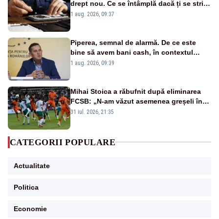
drept nou. Ce se întâmplă dacă ți se strică
un produs
1 aug. 2026, 09:37
Piperea, semnal de alarmă. De ce este
bine să avem bani cash, în contextul
alertei energetice?
1 aug. 2026, 09:39
Mihai Stoica a răbufnit după eliminarea
FCSB: „N-am văzut asemenea greșeli în
190 de meciuri europene”
31 iul. 2026, 21:35
CATEGORII POPULARE
Actualitate
Politica
Economie