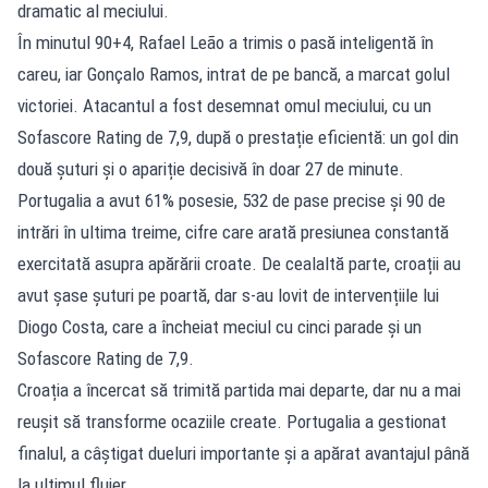
dramatic al meciului.
În minutul 90+4, Rafael Leão a trimis o pasă inteligentă în
careu, iar Gonçalo Ramos, intrat de pe bancă, a marcat golul
victoriei. Atacantul a fost desemnat omul meciului, cu un
Sofascore Rating de 7,9, după o prestație eficientă: un gol din
două șuturi și o apariție decisivă în doar 27 de minute.
Portugalia a avut 61% posesie, 532 de pase precise și 90 de
intrări în ultima treime, cifre care arată presiunea constantă
exercitată asupra apărării croate. De cealaltă parte, croații au
avut șase șuturi pe poartă, dar s-au lovit de intervențiile lui
Diogo Costa, care a încheiat meciul cu cinci parade și un
Sofascore Rating de 7,9.
Croația a încercat să trimită partida mai departe, dar nu a mai
reușit să transforme ocaziile create. Portugalia a gestionat
finalul, a câștigat dueluri importante și a apărat avantajul până
la ultimul fluier.