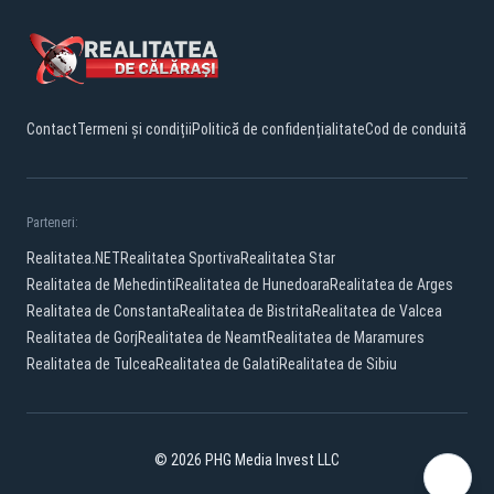
Contact
Termeni și condiții
Politică de confidențialitate
Cod de conduită
Parteneri:
Realitatea.NET
Realitatea Sportiva
Realitatea Star
Realitatea de Mehedinti
Realitatea de Hunedoara
Realitatea de Arges
Realitatea de Constanta
Realitatea de Bistrita
Realitatea de Valcea
Realitatea de Gorj
Realitatea de Neamt
Realitatea de Maramures
Realitatea de Tulcea
Realitatea de Galati
Realitatea de Sibiu
© 2026 PHG Media Invest LLC
Facebook
YouTube