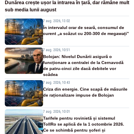
Dunărea crește ușor la intrarea în țară, dar rămâne mult
sub media lunii august
7 aug. 2026, 13:02
În intervalul orar de seară, consumul de
curent „a scăzut cu 200-300 de megawați”
7 aug. 2026, 10:51
Bolojan: Nivelul Dunării asigură o
funcționare a centralei de la Cernavodă
de patru-cinci zile dacă debitele vor
scădea
7 aug. 2026, 10:43
Criza din energie. Cine scapă de măsurile
de raționalizare impuse de Bolojan
7 aug. 2026, 10:01
Tarifele pentru rovinietă și sistemul
TollRo se aplică de la 1 octombrie 2026.
Ce se schimbă pentru șoferi și