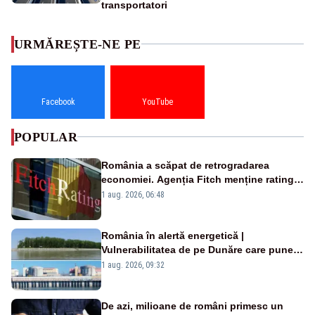
transportatori
URMĂREȘTE-NE PE
Facebook
YouTube
POPULAR
România a scăpat de retrogradarea
economiei. Agenția Fitch menține ratingul
„BBB-” cu perspectivă negativă
1 aug. 2026, 06:48
România în alertă energetică |
Vulnerabilitatea de pe Dunăre care pune
în pericol Centrala Cernavodă era
1 aug. 2026, 09:32
cunoscută de pe vremea lui Ceaușescu
De azi, milioane de români primesc un