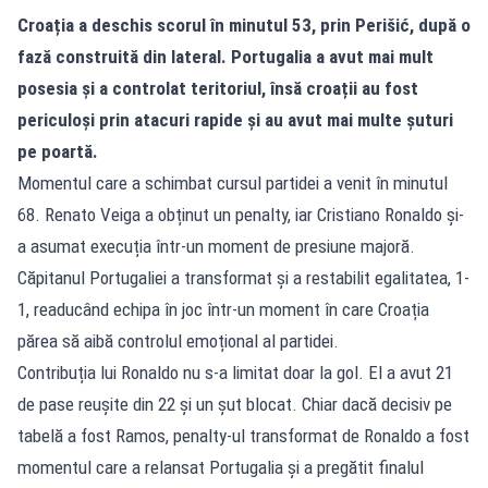
Croația a deschis scorul în minutul 53, prin Perišić, după o
fază construită din lateral. Portugalia a avut mai mult
posesia și a controlat teritoriul, însă croații au fost
periculoși prin atacuri rapide și au avut mai multe șuturi
pe poartă.
Momentul care a schimbat cursul partidei a venit în minutul
68. Renato Veiga a obținut un penalty, iar Cristiano Ronaldo și-
a asumat execuția într-un moment de presiune majoră.
Căpitanul Portugaliei a transformat și a restabilit egalitatea, 1-
1, readucând echipa în joc într-un moment în care Croația
părea să aibă controlul emoțional al partidei.
Contribuția lui Ronaldo nu s-a limitat doar la gol. El a avut 21
de pase reușite din 22 și un șut blocat. Chiar dacă decisiv pe
tabelă a fost Ramos, penalty-ul transformat de Ronaldo a fost
momentul care a relansat Portugalia și a pregătit finalul