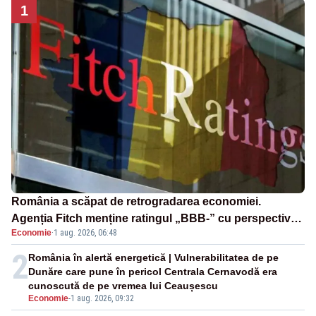
1
România a scăpat de retrogradarea economiei.
Agenția Fitch menține ratingul „BBB-” cu perspectivă
Economie
·
1 aug. 2026, 06:48
negativă
2
România în alertă energetică | Vulnerabilitatea de pe
Dunăre care pune în pericol Centrala Cernavodă era
cunoscută de pe vremea lui Ceaușescu
Economie
-
1 aug. 2026, 09:32