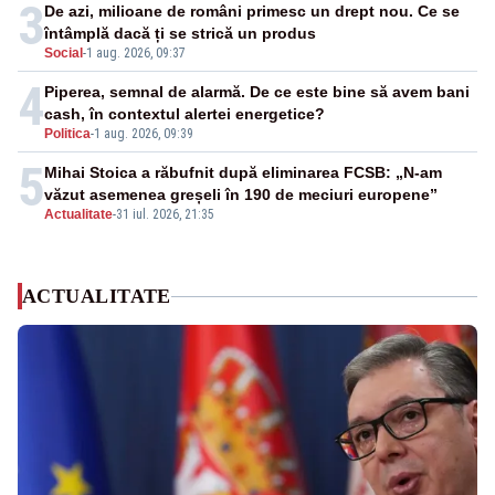
3
De azi, milioane de români primesc un drept nou. Ce se
întâmplă dacă ți se strică un produs
Social
-
1 aug. 2026, 09:37
4
Piperea, semnal de alarmă. De ce este bine să avem bani
cash, în contextul alertei energetice?
Politica
-
1 aug. 2026, 09:39
5
Mihai Stoica a răbufnit după eliminarea FCSB: „N-am
văzut asemenea greșeli în 190 de meciuri europene”
Actualitate
-
31 iul. 2026, 21:35
ACTUALITATE