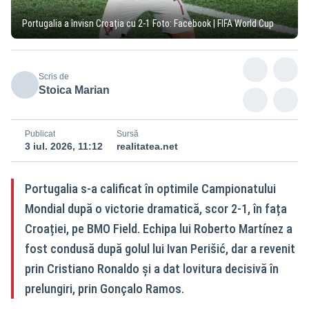
Portugalia a învisn Croația cu 2-1 Foto: Facebook | FIFA World Cup
Scris de
Stoica Marian
Publicat
Sursă
3 iul. 2026, 11:12
realitatea.net
Portugalia s-a calificat în optimile Campionatului
Mondial după o victorie dramatică, scor 2-1, în fața
Croației, pe BMO Field. Echipa lui Roberto Martínez a
fost condusă după golul lui Ivan Perišić, dar a revenit
prin Cristiano Ronaldo și a dat lovitura decisivă în
prelungiri, prin Gonçalo Ramos.