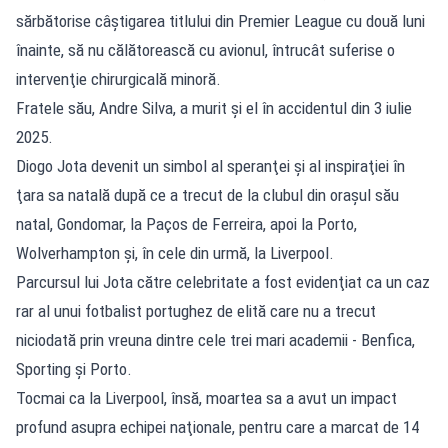
sărbătorise câştigarea titlului din Premier League cu două luni
înainte, să nu călătorească cu avionul, întrucât suferise o
intervenţie chirurgicală minoră.
Fratele său, Andre Silva, a murit și el în accidentul din 3 iulie
2025.
Diogo Jota devenit un simbol al speranţei şi al inspiraţiei în
ţara sa natală după ce a trecut de la clubul din oraşul său
natal, Gondomar, la Paços de Ferreira, apoi la Porto,
Wolverhampton şi, în cele din urmă, la Liverpool.
Parcursul lui Jota către celebritate a fost evidenţiat ca un caz
rar al unui fotbalist portughez de elită care nu a trecut
niciodată prin vreuna dintre cele trei mari academii - Benfica,
Sporting şi Porto.
Tocmai ca la Liverpool, însă, moartea sa a avut un impact
profund asupra echipei naţionale, pentru care a marcat de 14