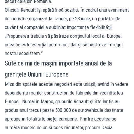
decât cele din România.
Oficialii Renault își apără însă poziția. În cadrul unui eveniment
de industrie organizat la Tanger, pe 23 iunie, un purtător de
cuvânt al companiei a subliniat importanța flexibilității:
„Propunerea trebuie să păstreze conținutul local al Europei,
ceea ce este esențial pentru noi, dar și să păstreze întregul
nostru ecosistem.”
Sute de mii de mașini importate anual de la
granițele Uniunii Europene
Miza din spatele acestei negocieri este uriașă, având în vedere
dependența marilor constructori de fabricile din vecinătatea
Europei. Numai în Maroc, grupurile Renault și Stellantis au
produs anul trecut peste 500.000 de autovehicule destinate
aproape în totalitate pieței europene. Printre acestea se
numără modele de un succes răsunător, precum Dacia