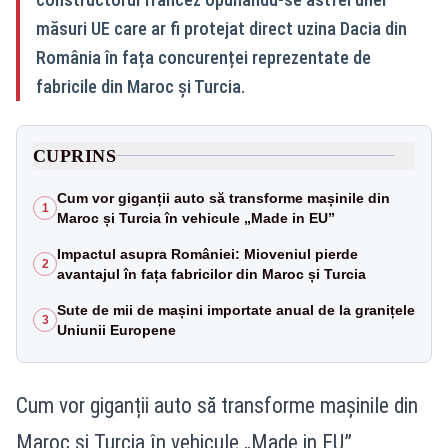
măsuri UE care ar fi protejat direct uzina Dacia din
România în fața concurenței reprezentate de
fabricile din Maroc și Turcia.
CUPRINS
Cum vor giganții auto să transforme mașinile din
1
Maroc și Turcia în vehicule „Made in EU”
Impactul asupra României: Mioveniul pierde
2
avantajul în fața fabricilor din Maroc și Turcia
Sute de mii de mașini importate anual de la granițele
3
Uniunii Europene
Cum vor giganții auto să transforme mașinile din
Maroc și Turcia în vehicule „Made in EU”