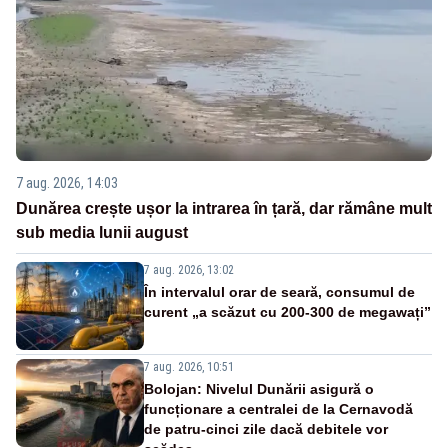
7 aug. 2026, 14:03
Dunărea crește ușor la intrarea în țară, dar rămâne mult
sub media lunii august
7 aug. 2026, 13:02
În intervalul orar de seară, consumul de
curent „a scăzut cu 200-300 de megawați”
7 aug. 2026, 10:51
Bolojan: Nivelul Dunării asigură o
funcționare a centralei de la Cernavodă
de patru-cinci zile dacă debitele vor