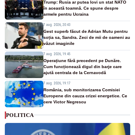
Trump: Rusia ar putea lovi un stat NATO
în această toamnă. Ce spune despre
armele pentru Ucraina
7 aug. 2026, 20:43
Gest superb făcut de Adrian Mutu pentru
soția sa, Sandra. Zeci de mii de oameni au
văzut imaginile
7 aug. 2026, 19:45
Operațiune fără precedent pe Dunăre.
Cum funcționează digul din barje care
ajută centrala de la Cernavodă
7 aug. 2026, 19:17
România, sub monitorizarea Comisiei
Europene din cauza crizei energetice. Ce
cere Victor Negrescu
POLITICA