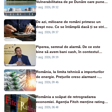
Vulnerabilitatea de pe Dunăre care pune
în pericol Centrala Cernavodă era
1 aug. 2026, 09:32
cunoscută de pe vremea lui Ceaușescu
De azi, milioane de români primesc un
drept nou. Ce se întâmplă dacă ți se strică
un produs
1 aug. 2026, 09:37
Piperea, semnal de alarmă. De ce este
bine să avem bani cash, în contextul
alertei energetice?
1 aug. 2026, 09:39
România, la limita tehnică a importurilor
de energie. Prețurile cresc alarmant -
Analiză Realitatea Plus
1 aug. 2026, 09:46
România a scăpat de retrogradarea
economiei. Agenția Fitch menține ratingul
„BBB-” cu perspectivă negativă
1 aug. 2026, 06:48