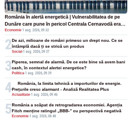
România în alertă energetică | Vulnerabilitatea de pe
Dunăre care pune în pericol Centrala Cernavodă era
Economie
·
1 aug. 2026, 09:32
cunoscută de pe vremea lui Ceaușescu
2
De azi, milioane de români primesc un drept nou. Ce se
întâmplă dacă ți se strică un produs
Social
-
1 aug. 2026, 09:37
3
Piperea, semnal de alarmă. De ce este bine să avem bani
cash, în contextul alertei energetice?
Politica
-
1 aug. 2026, 09:39
4
România, la limita tehnică a importurilor de energie.
Prețurile cresc alarmant - Analiză Realitatea Plus
Actualitate
-
1 aug. 2026, 09:46
5
România a scăpat de retrogradarea economiei. Agenția
Fitch menține ratingul „BBB-” cu perspectivă negativă
Economie
-
1 aug. 2026, 06:48