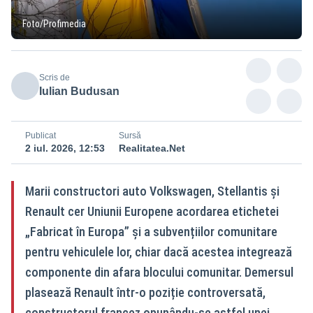
Foto/Profimedia
Scris de
Iulian Budusan
Publicat
Sursă
2 iul. 2026, 12:53
Realitatea.Net
Marii constructori auto Volkswagen, Stellantis și
Renault cer Uniunii Europene acordarea etichetei
„Fabricat în Europa” și a subvențiilor comunitare
pentru vehiculele lor, chiar dacă acestea integrează
componente din afara blocului comunitar. Demersul
plasează Renault într-o poziție controversată,
constructorul francez opunându-se astfel unei