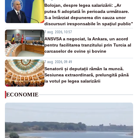
Bolojan, despre legea salarizării: „Ar
putea fi adoptată în perioada următoare.
S-a întârziat depunerea din cauza unor
discursuri iresponsabile în spaţiul public”
7 aug. 2026, 10:57
ANSVSA a negociat, la Ankara, un acord
pentru facilitarea tranzitului prin Turcia al
carcaselor de ovine și bovine
7 aug. 2026, 09:49
Senatorii și deputații rămân la muncă.
Sesiunea extraordinară, prelungită până
la votul pe legea salarizării
ECONOMIE