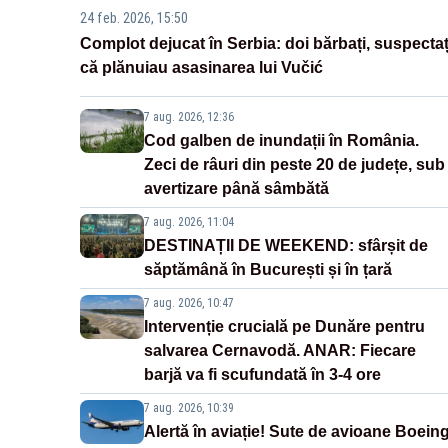
24 feb. 2026, 15:50
Complot dejucat în Serbia: doi bărbați, suspectaț
că plănuiau asasinarea lui Vučić
7 aug. 2026, 12:36
Cod galben de inundații în România.
Zeci de râuri din peste 20 de județe, sub
avertizare până sâmbătă
7 aug. 2026, 11:04
DESTINAȚII DE WEEKEND: sfârșit de
săptămână în București și în țară
7 aug. 2026, 10:47
Intervenție crucială pe Dunăre pentru
salvarea Cernavodă. ANAR: Fiecare
barjă va fi scufundată în 3-4 ore
7 aug. 2026, 10:39
Alertă în aviație! Sute de avioane Boein