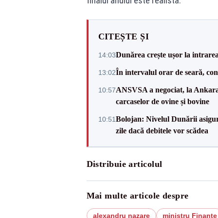
finalul anului este realistă.
CITEȘTE ȘI
Dunărea crește ușor la intrare
14:03
În intervalul orar de seară, c
13:02
ANSVSA a negociat, la Ankara, 
10:57
carcaselor de ovine și bovine
Bolojan: Nivelul Dunării asigur
10:51
zile dacă debitele vor scădea
Distribuie articolul
Mai multe articole despre
alexandru nazare
ministru Finanțe