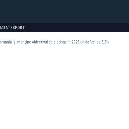
NATATE
SPORT
omânia îşi menţine obiectivul de a atinge în 2026 un deficit de 6,2%