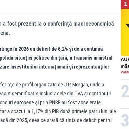
1
lor a fost prezent la o conferinţă macroeconomică
iena.
tinge în 2026 un deficit de 6,2% şi de a continua
ofida situaţiei politice din ţară, a transmis ministrul
AUR
zare investitorilor internaţionali şi reprezentanţilor
măs
Polit
răsp
afr
onferinţe de profil organizate de J.P. Morgan, unde a
scut semnificativ, inclusiv cele din TVA şi contribuţii
n fonduri europene şi prin PNRR au fost accelerate.
etar a scăzut la 1,17% din PIB după primele patru luni ale
oadă din 2025, ceea ce arată că ţinta de deficit pentru