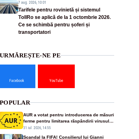
7 aug. 2026, 10:01
Tarifele pentru rovinietă și sistemul
TollRo se aplică de la 1 octombrie 2026.
Ce se schimbă pentru șoferi și
transportatori
URMĂREȘTE-NE PE
Facebook
YouTube
POPULAR
AUR a votat pentru introducerea de măsuri
ferme pentru limitarea răspândirii virusului
pestei porcine africane
31 iul. 2026, 14:55
Scandal la FIFA! Consilierul lui Gianni