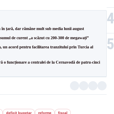
a în țară, dar rămâne mult sub media lunii august
onsumul de curent „a scăzut cu 200-300 de megawați”
un acord pentru facilitarea tranzitului prin Turcia al
ă o funcționare a centralei de la Cernavodă de patru-cinci
deficit bugetar
reforme
fiscal