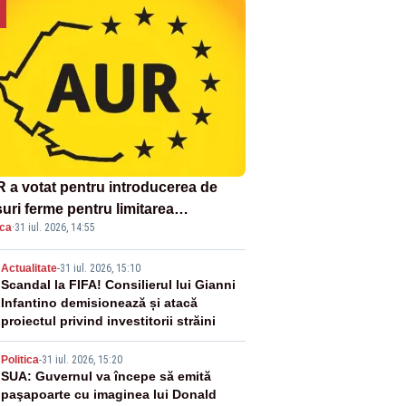
 a votat pentru introducerea de
uri ferme pentru limitarea
ica
·
31 iul. 2026, 14:55
ândirii virusului pestei porcine
icane
2
Actualitate
-
31 iul. 2026, 15:10
Scandal la FIFA! Consilierul lui Gianni
Infantino demisionează și atacă
proiectul privind investitorii străini
3
Politica
-
31 iul. 2026, 15:20
SUA: Guvernul va începe să emită
paşapoarte cu imaginea lui Donald