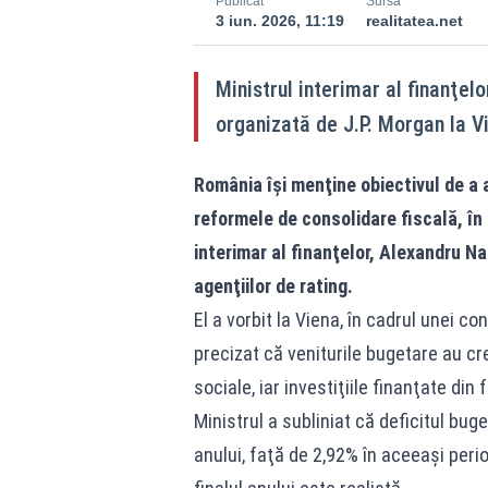
Publicat
Sursă
3 iun. 2026, 11:19
realitatea.net
Ministrul interimar al finanţe
organizată de J.P. Morgan la V
România îşi menţine obiectivul de a a
reformele de consolidare fiscală, în p
interimar al finanţelor, Alexandru Na
agenţiilor de rating.
El a vorbit la Viena, în cadrul unei c
precizat că veniturile bugetare au cre
sociale, iar investiţiile finanţate di
Ministrul a subliniat că deficitul bug
anului, faţă de 2,92% în aceeaşi peri