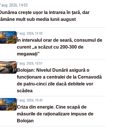
7 aug. 2026, 14:03
Dunărea crește ușor la intrarea în țară, dar
rămâne mult sub media lunii august
7 aug. 2026, 13:02
În intervalul orar de seară, consumul de
curent „a scăzut cu 200-300 de
megawați”
7 aug. 2026, 10:51
Bolojan: Nivelul Dunării asigură o
funcționare a centralei de la Cernavodă
de patru-cinci zile dacă debitele vor
scădea
7 aug. 2026, 10:43
Criza din energie. Cine scapă de
măsurile de raționalizare impuse de
Bolojan