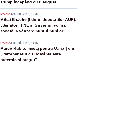
Trump începând cu 8 august
4
Politica
-
31 iul. 2026, 15:44
Mihai Enache (liderul deputaților AUR):
„Senatorii PNL și Guvernul vor să
scoată la vânzare bunuri publice
pentru a stinge datoriile pentru
5
vaccinurile Pfizer!”
Politica
-
31 iul. 2026, 14:37
Marco Rubio, mesaj pentru Oana Țoiu:
„Parteneriatul cu România este
puternic și prețuit”