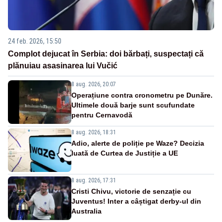
24 feb. 2026, 15:50
Complot dejucat în Serbia: doi bărbați, suspectați că
plănuiau asasinarea lui Vučić
8 aug. 2026, 20:07
Operațiune contra cronometru pe Dunăre.
Ultimele două barje sunt scufundate
pentru Cernavodă
8 aug. 2026, 18:31
Adio, alerte de poliție pe Waze? Decizia
luată de Curtea de Justiție a UE
8 aug. 2026, 17:31
Cristi Chivu, victorie de senzație cu
Juventus! Inter a câștigat derby-ul din
Australia