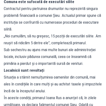
Comuna este sufocată de executări silite
Contractul pentru pietruirea drumurilor nu reprezintă singura
problemă financiară a comunei Șieu. Actualul primar spune că
instituția se confruntă cu numeroase proceduri de executare
silită.
„Noi cumulăm, să nu greșesc, 15 poziții de executări silite. Am
reușit să ridicăm 5 dintre ele”, completează primarul.
Sub sechestru au ajuns mai multe bunuri ale administrației
locale, inclusiv pădurea comunală, ceea ce înseamnă că
primăria a pierdut și o importantă sursă de venituri.
Localnicii sunt revoltați
Situația a stârnit nemulțumirea oamenilor din comună, mai
ales în condițiile în care mulți și-au achitat taxele și impozitele
încă de la începutul anului.
În aceste condiții, primarul Ioana Rus a anunțat că, în zilele
următoare, va declara falimentul comunei Șieu. Odată cu