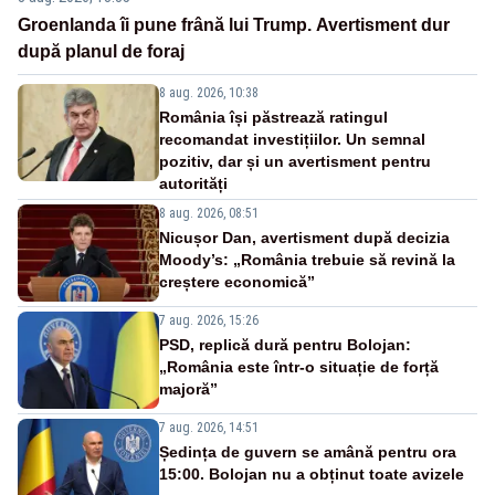
Groenlanda îi pune frână lui Trump. Avertisment dur
după planul de foraj
8 aug. 2026, 10:38
România își păstrează ratingul
recomandat investițiilor. Un semnal
pozitiv, dar și un avertisment pentru
autorități
8 aug. 2026, 08:51
Nicușor Dan, avertisment după decizia
Moody’s: „România trebuie să revină la
creștere economică”
7 aug. 2026, 15:26
PSD, replică dură pentru Bolojan:
„România este într-o situație de forță
majoră”
7 aug. 2026, 14:51
Ședința de guvern se amână pentru ora
15:00. Bolojan nu a obținut toate avizele