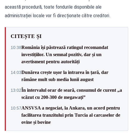
această procedură, toate fondurile disponibile ale
administrației locale vor fi direcționate către creditori.
CITEȘTE ȘI
România își păstrează ratingul recomandat
10:38
investițiilor. Un semnal pozitiv, dar și un
avertisment pentru autorități
Dunărea crește ușor la intrarea în țară, dar
14:03
rămâne mult sub media lunii august
În intervalul orar de seară, consumul de curent „a
13:02
scăzut cu 200-300 de megawați”
ANSVSA a negociat, la Ankara, un acord pentru
10:57
facilitarea tranzitului prin Turcia al carcaselor de
ovine și bovine