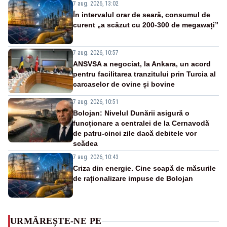
7 aug. 2026, 13:02
În intervalul orar de seară, consumul de
curent „a scăzut cu 200-300 de megawați”
7 aug. 2026, 10:57
ANSVSA a negociat, la Ankara, un acord
pentru facilitarea tranzitului prin Turcia al
carcaselor de ovine și bovine
7 aug. 2026, 10:51
Bolojan: Nivelul Dunării asigură o
funcționare a centralei de la Cernavodă
de patru-cinci zile dacă debitele vor
scădea
7 aug. 2026, 10:43
Criza din energie. Cine scapă de măsurile
de raționalizare impuse de Bolojan
URMĂREȘTE-NE PE