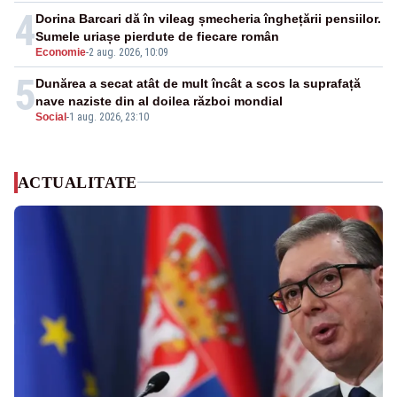
4
Dorina Barcari dă în vileag șmecheria înghețării pensiilor.
Sumele uriașe pierdute de fiecare român
Economie
-
2 aug. 2026, 10:09
5
Dunărea a secat atât de mult încât a scos la suprafață
nave naziste din al doilea război mondial
Social
-
1 aug. 2026, 23:10
ACTUALITATE