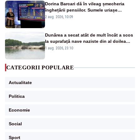
Dorina Barcari dă în vileag șmecheria
înghețării pensiilor. Sumele uriașe
pierdute de fiecare român
2 aug. 2026, 10:09
Dunărea a secat atât de mult încât a scos
la suprafață nave naziste din al doilea
război mondial
1 aug. 2026, 23:10
CATEGORII POPULARE
Actualitate
Politica
Economie
Social
Sport