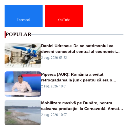
Facebook
YouTube
POPULAR
Daniel Udrescu: De ce patrimoniul va
deveni conceptul central al economiei
viitoare?
2 aug. 2026, 09:22
Piperea (AUR): România a evitat
retrogradarea la junk pentru că era o
catastrofă pentru bănci și fondurile de
2 aug. 2026, 10:01
pensii
Mobilizare masivă pe Dunăre, pentru
salvarea producției la Cernavodă. Armata
va detona o stâncă și va devia apa
2 aug. 2026, 10:07
fluviului - IMAGINI AERIENE