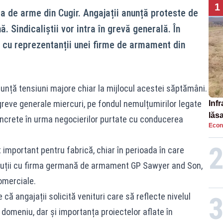
1
ca de arme din Cugir. Angajații anunță proteste de
Sindicaliștii vor intra în grevă generală. În
 cu reprezentanții unei firme de armament din
unță tensiuni majore chiar la mijlocul acestei săptămâni.
greve generale miercuri, pe fondul nemulțumirilor legate
Infr
lăs
 concrete în urma negocierilor purtate cu conducerea
Econ
important pentru fabrică, chiar în perioada în care
cuții cu firma germană de armament GP Sawyer and Son,
omerciale.
 că angajații solicită venituri care să reflecte nivelul
 domeniu, dar și importanța proiectelor aflate în