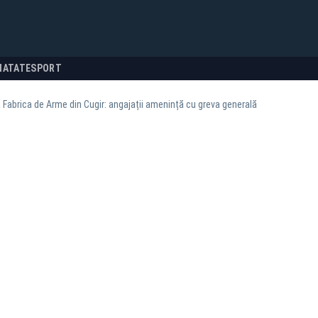
NATATE
SPORT
a Fabrica de Arme din Cugir: angajații amenință cu greva generală