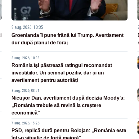
8 aug. 2026, 13:35
i
Groenlanda îi pune frână lui Trump. Avertisment
dur după planul de foraj
8 aug. 2026, 10:38
România își păstrează ratingul recomandat
investițiilor. Un semnal pozitiv, dar și un
avertisment pentru autorități
8 aug. 2026, 08:51
Nicușor Dan, avertisment după decizia Moody’s:
„România trebuie să revină la creștere
economică”
7 aug. 2026, 15:26
PSD, replică dură pentru Bolojan: „România este
într-o situație de forță majoră”