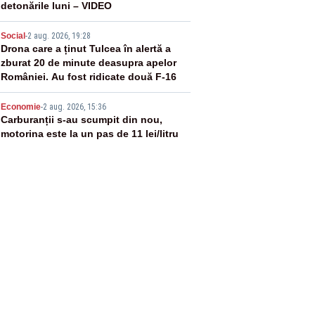
detonările luni – VIDEO
4
Social
-
2 aug. 2026, 19:28
Drona care a ținut Tulcea în alertă a
zburat 20 de minute deasupra apelor
României. Au fost ridicate două F-16
5
Economie
-
2 aug. 2026, 15:36
Carburanții s-au scumpit din nou,
motorina este la un pas de 11 lei/litru