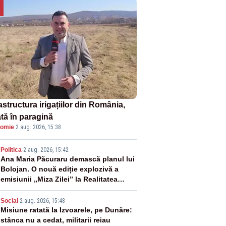
astructura irigațiilor din România,
ată în paragină
omie
·
2 aug. 2026, 15:38
2
Politica
-
2 aug. 2026, 15:42
Ana Maria Păcuraru demască planul lui
Bolojan. O nouă ediție explozivă a
emisiunii „Miza Zilei” la Realitatea
PLUS
3
Social
-
2 aug. 2026, 15:48
Misiune ratată la Izvoarele, pe Dunăre:
stânca nu a cedat, militarii reiau