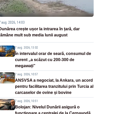
7 aug. 2026, 14:03
Dunărea crește ușor la intrarea în țară, dar
rămâne mult sub media lunii august
7 aug. 2026, 13:02
În intervalul orar de seară, consumul de
curent „a scăzut cu 200-300 de
megawați”
7 aug. 2026, 10:57
ANSVSA a negociat, la Ankara, un acord
pentru facilitarea tranzitului prin Turcia al
carcaselor de ovine și bovine
7 aug. 2026, 10:51
Bolojan: Nivelul Dunării asigură o
funcționare a centralei de la Cernavodă