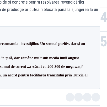
apide și concrete pentru rezolvarea revendicărilor
a de producție ar putea fi blocată până la ajungerea la un
recomandat investițiilor. Un semnal pozitiv, dar și un
a în țară, dar rămâne mult sub media lunii august
onsumul de curent „a scăzut cu 200-300 de megawați”
un acord pentru facilitarea tranzitului prin Turcia al