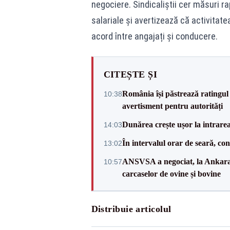
negociere. Sindicaliștii cer măsuri r
salariale și avertizează că activitate
acord între angajați și conducere.
CITEȘTE ȘI
România își păstrează ratingul 
10:38
avertisment pentru autorități
Dunărea crește ușor la intrare
14:03
În intervalul orar de seară, c
13:02
ANSVSA a negociat, la Ankara, 
10:57
carcaselor de ovine și bovine
Distribuie articolul