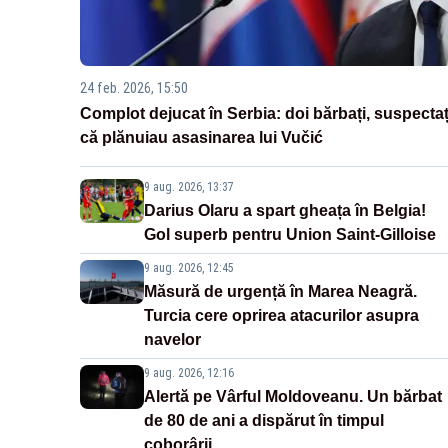
24 feb. 2026, 15:50
Complot dejucat în Serbia: doi bărbați, suspectaț
că plănuiau asasinarea lui Vučić
9 aug. 2026, 13:37
Darius Olaru a spart gheața în Belgia!
Gol superb pentru Union Saint-Gilloise
9 aug. 2026, 12:45
Măsură de urgență în Marea Neagră.
Turcia cere oprirea atacurilor asupra
navelor
9 aug. 2026, 12:16
Alertă pe Vârful Moldoveanu. Un bărbat
de 80 de ani a dispărut în timpul
coborârii