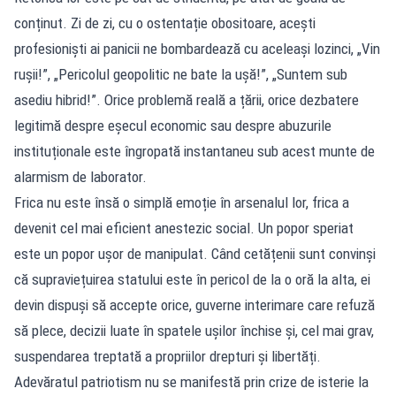
conținut. Zi de zi, cu o ostentație obositoare, acești
profesioniști ai panicii ne bombardează cu aceleași lozinci, „Vin
rușii!”, „Pericolul geopolitic ne bate la ușă!”, „Suntem sub
asediu hibrid!”. Orice problemă reală a țării, orice dezbatere
legitimă despre eșecul economic sau despre abuzurile
instituționale este îngropată instantaneu sub acest munte de
alarmism de laborator.
Frica nu este însă o simplă emoție în arsenalul lor, frica a
devenit cel mai eficient anestezic social. Un popor speriat
este un popor ușor de manipulat. Când cetățenii sunt convinși
că supraviețuirea statului este în pericol de la o oră la alta, ei
devin dispuși să accepte orice, guverne interimare care refuză
să plece, decizii luate în spatele ușilor închise și, cel mai grav,
suspendarea treptată a propriilor drepturi și libertăți.
Adevăratul patriotism nu se manifestă prin crize de isterie la