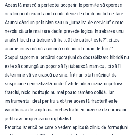
Această mască a perfectei acoperiri le permite să opereze
nestingheriți exact acolo unde deciziile dor deosebit de tare.
Atunci când un politician sau un „jurnalist de serviciu” simte
nevoia să urle mai tare decât prevede logica, întrebarea unui
analist lucid nu trebuie să fie „cât de patriot este?”, ci „ce
anume încearcă să ascundă sub acest ecran de fum?”.
Scopul suprem al oricărei operațiuni de destabilizare hibridă nu
este să convingă un popor să își iubească inamicul, ci să îl
determine să se urască pe sine. Într-un stat măcinat de
suspiciune generalizată, unde fratele ridică mâna împotriva
fratelui, nicio instituție nu mai poate rămâne solidă. Iar
instrumentul ideal pentru a obține această fractură este
vânătoarea de vrăjitoare, orchestrată cu precizie de comisarii
politici ai progresismului globalist.
Retorica isterică pe care o vedem aplicată zilnic de formațiuni