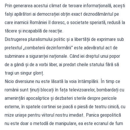
Prin generarea acestui climat de teroare informațională, acești
falși apărători ai democrației obțin exact deznodământul pe
care inamicii României îl doresc, o societate speriată, redusă la
tăcere și incapabilă de reacție.
Distrugerea pluralismului politic și a libertății de exprimare sub
pretextul „combaterii dezinformării” este adevăratul act de
subminare a siguranței naționale. Când iei dreptul unui popor
de a gândi și de a vorbi liber, ai predat cheile statului fără să
tragi un singur glonț.
Nicio diversiune nu este lăsată la voia întâmplării. În timp ce
românii sunt ținuți blocați în fața televizoarelor, bombardați cu
amenințări apocaliptice și dezbateri sterile despre pericole
externe, în spatele cortinei se joacă o piesă de teatru cinică, cu
mize uriașe pentru viitorul nostru imediat. Panica geopolitică
nu este doar o metodă de manipulare, ea este ecranul de fum