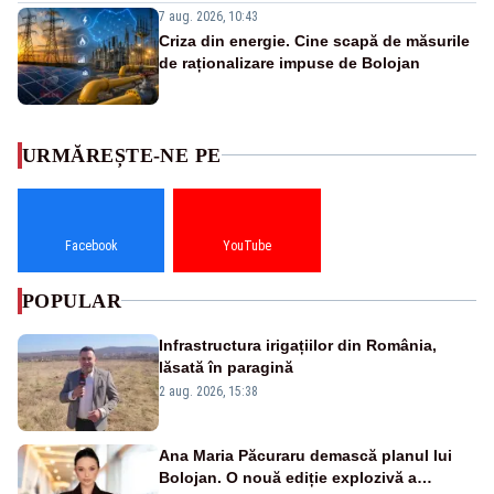
7 aug. 2026, 10:43
Criza din energie. Cine scapă de măsurile
de raționalizare impuse de Bolojan
URMĂREȘTE-NE PE
Facebook
YouTube
POPULAR
Infrastructura irigațiilor din România,
lăsată în paragină
2 aug. 2026, 15:38
Ana Maria Păcuraru demască planul lui
Bolojan. O nouă ediție explozivă a