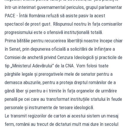
într-un interimat guvernamental periculos, grupul parlamentar
PACE - Întâi România refuză să asiste pasiv la acest
spectacol de prost gust. Răspunsul nostru în fața comisarilor
progresismului este o ofensivă instituțională totală.
Prima bătălie pentru recucerirea libertății noastre începe chiar
în Senat, prin depunerea oficială a solicitării de înființare a
Comisiei de anchetă privind Cenzura Ideologică și practicile de
tip „Ministerul Adevărului” de la CNA. Vom folosi toate
pârghiile legale și prerogativele mele de senator pentru a
demasca abuzurile, pentru a proteja dreptul românilor de a
gândi liber și pentru a-i trimite în fața organelor de urmărire
penală pe cei care au transformat instituțiile statului în feude
personale și instrumente de teroare ideologică.
Le transmit regizorilor de carton ai acestui sistem un mesaj
ferm, românii au trecut de dictaturi mult mai dure în secolul