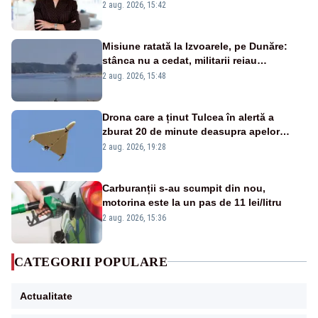
emisiunii „Miza Zilei” la Realitatea PLUS
2 aug. 2026, 15:42
Misiune ratată la Izvoarele, pe Dunăre:
stânca nu a cedat, militarii reiau
detonările luni – VIDEO
2 aug. 2026, 15:48
Drona care a ținut Tulcea în alertă a
zburat 20 de minute deasupra apelor
României. Au fost ridicate două F-16
2 aug. 2026, 19:28
Carburanții s-au scumpit din nou,
motorina este la un pas de 11 lei/litru
2 aug. 2026, 15:36
CATEGORII POPULARE
Actualitate