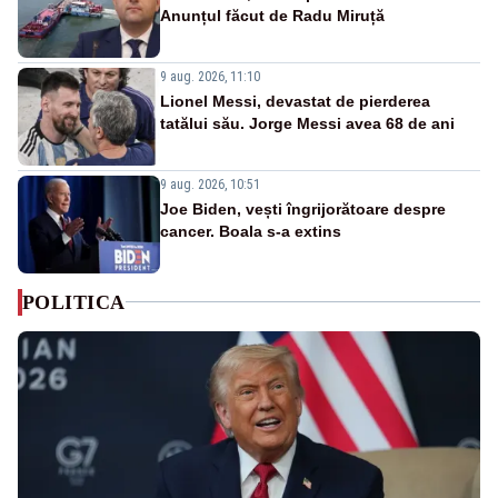
Anunțul făcut de Radu Miruță
9 aug. 2026, 11:10
Lionel Messi, devastat de pierderea
tatălui său. Jorge Messi avea 68 de ani
9 aug. 2026, 10:51
Joe Biden, vești îngrijorătoare despre
cancer. Boala s-a extins
POLITICA