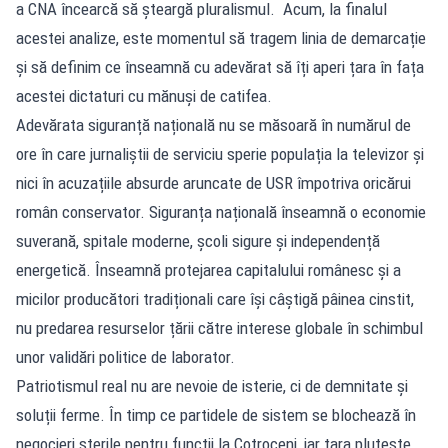
a CNA încearcă să șteargă pluralismul. Acum, la finalul
acestei analize, este momentul să tragem linia de demarcație
și să definim ce înseamnă cu adevărat să îți aperi țara în fața
acestei dictaturi cu mănuși de catifea.
Adevărata siguranță națională nu se măsoară în numărul de
ore în care jurnaliștii de serviciu sperie populația la televizor și
nici în acuzațiile absurde aruncate de USR împotriva oricărui
român conservator. Siguranța națională înseamnă o economie
suverană, spitale moderne, școli sigure și independență
energetică. Înseamnă protejarea capitalului românesc și a
micilor producători tradiționali care își câștigă pâinea cinstit,
nu predarea resurselor țării către interese globale în schimbul
unor validări politice de laborator.
Patriotismul real nu are nevoie de isterie, ci de demnitate și
soluții ferme. În timp ce partidele de sistem se blochează în
negocieri sterile pentru funcții la Cotroceni, iar țara plutește