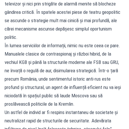
televizor și nici prin strigăte de alarmă menite să blocheze
gândirea critică. În spatele acestei piese de teatru geopolitic
se ascunde o strategie mult mai cinică și mai profundă, ale
cărei mecanisme ascunse depășesc simplul oportunism
politic.
În lumea serviciilor de informații, nimic nu este ceea ce pare.
Manualele clasice de contraspionaj și război hibrid, de la
vechiul KGB și până la structurile moderne ale FSB sau GRU,
ne învață o regulă de aur, disimularea strategică. Într-o țară
precum România, unde sentimentul istoric anti-rus este
profund și structural, un agent de influență eficient nu va ieși
niciodată în spațiul public să laude Moscova sau să
proslăvească politicile de la Kremlin.
Un astfel de individ ar fi respins instantaneu de societate și
neutralizat rapid de structurile de securitate. Adevărata
infiltrare de nivel înalt folosește tehnica „steagului fals”.