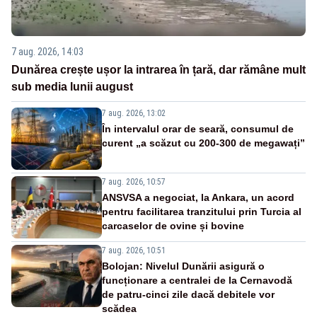
7 aug. 2026, 14:03
Dunărea crește ușor la intrarea în țară, dar rămâne mult
sub media lunii august
7 aug. 2026, 13:02
În intervalul orar de seară, consumul de
curent „a scăzut cu 200-300 de megawați”
7 aug. 2026, 10:57
ANSVSA a negociat, la Ankara, un acord
pentru facilitarea tranzitului prin Turcia al
carcaselor de ovine și bovine
7 aug. 2026, 10:51
Bolojan: Nivelul Dunării asigură o
funcționare a centralei de la Cernavodă
de patru-cinci zile dacă debitele vor
scădea