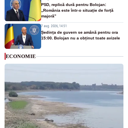
PSD, replică dură pentru Bolojan:
„România este într-o situație de forță
majoră”
7 aug. 2026, 14:51
Ședința de guvern se amână pentru ora
15:00. Bolojan nu a obținut toate avizele
ECONOMIE