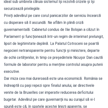
ideal sub umbrela căruia sistemul își rezolvă crizele și își
securizează privilegiile.
Priviți adevărul pe care corul panicarzilor de serviciu încearcă
cu disperare să îl ascundă. Ne aflăm în plină criză
guvernamentală. Cabinetul condus de Ilie Bolojan a căzut în
Parlament și funcționează într-un regim de interimat prelungit,
lipsit de legitimitate deplină. La Palatul Cotroceni se poartă
negocieri netransparente pentru funcții și ministere, departe
de ochii cetățenilor, în timp ce președintele Nicușor Dan caută
formule de laborator pentru a menține controlul asupra puterii
executive.
Dar miza cea mai dureroasă este una economică. România se
îndreaptă cu pași repezi spre finalul anului, iar directivele
venite de la Bruxelles cer imperativ reducerea deficitului
bugetar. Adevărul pe care guvernanții nu au curajul să vi-l
spună este că, în spatele acestei liniști aparente, se