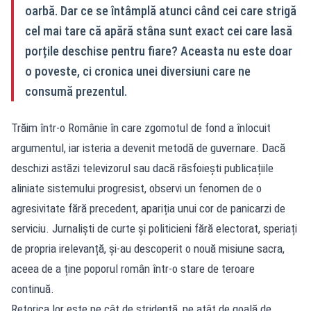
oarbă. Dar ce se întâmplă atunci când cei care strigă
cel mai tare că apără stâna sunt exact cei care lasă
porțile deschise pentru fiare? Aceasta nu este doar
o poveste, ci cronica unei diversiuni care ne
consumă prezentul.
Trăim într-o Românie în care zgomotul de fond a înlocuit
argumentul, iar isteria a devenit metodă de guvernare. Dacă
deschizi astăzi televizorul sau dacă răsfoiești publicațiile
aliniate sistemului progresist, observi un fenomen de o
agresivitate fără precedent, apariția unui cor de panicarzi de
serviciu. Jurnaliști de curte și politicieni fără electorat, speriați
de propria irelevanță, și-au descoperit o nouă misiune sacra,
aceea de a ține poporul român într-o stare de teroare
continuă.
Retorica lor este pe cât de stridentă, pe atât de goală de