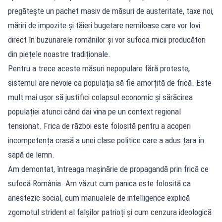
pregătește un pachet masiv de măsuri de austeritate, taxe noi,
măriri de impozite și tăieri bugetare nemiloase care vor lovi
direct în buzunarele românilor și vor sufoca micii producători
din piețele noastre tradiționale.
Pentru a trece aceste măsuri nepopulare fără proteste,
sistemul are nevoie ca populația să fie amorțită de frică. Este
mult mai ușor să justifici colapsul economic și sărăcirea
populației atunci când dai vina pe un context regional
tensionat. Frica de război este folosită pentru a acoperi
incompetența crasă a unei clase politice care a adus țara în
sapă de lemn.
Am demontat, întreaga mașinărie de propagandă prin frică ce
sufocă România. Am văzut cum panica este folosită ca
anestezic social, cum manualele de intelligence explică
zgomotul strident al falșilor patrioți și cum cenzura ideologică