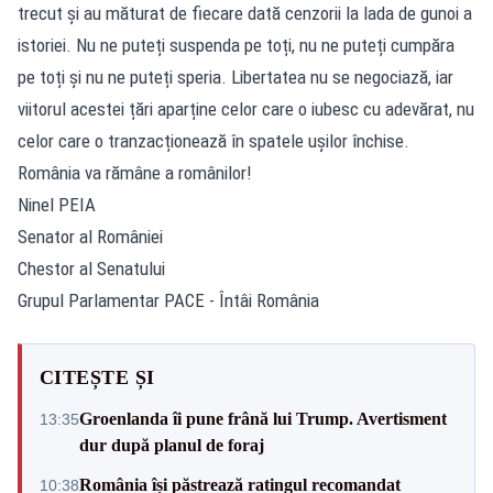
trecut și au măturat de fiecare dată cenzorii la lada de gunoi a
istoriei. Nu ne puteți suspenda pe toți, nu ne puteți cumpăra
pe toți și nu ne puteți speria. Libertatea nu se negociază, iar
viitorul acestei țări aparține celor care o iubesc cu adevărat, nu
celor care o tranzacționează în spatele ușilor închise.
România va rămâne a românilor!
Ninel PEIA
Senator al României
Chestor al Senatului
Grupul Parlamentar PACE - Întâi România
CITEȘTE ȘI
Groenlanda îi pune frână lui Trump. Avertisment
13:35
dur după planul de foraj
România își păstrează ratingul recomandat
10:38