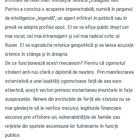
Pentru a construi o acoperire impenetrabilă, numită în jargonul
de intelligence „legendă”, un agent infiltrat în politică sau în
presă va adopta profilul opus. El se va afișa public drept cel
mai vocal, cel mai intransigent și cel mai radical critic al
Rusiei. El va supralicita retorica geopolitică și va lansa acuzații
isterice în stânga și în dreapta.
De ce funcționează acest mecanism? Pentru că zgomotul
strident anti-rus oferă o diplomă de neatins. Prin manifestarea
ostentativă a unei loialități zgomotoase față de axa euro-
atlantică, acești vectori primesc instantaneu imunitate în fața
suspiciunilor. Nimeni din instituțiile de forță ale statului nu se
mai gândește să le verifice trecutul, legăturile financiare
ascunse prin offshore-uri, vulnerabilitățile de familie sau
rețelele din spatele ascensiunii lor fulminante în funcții
publice.