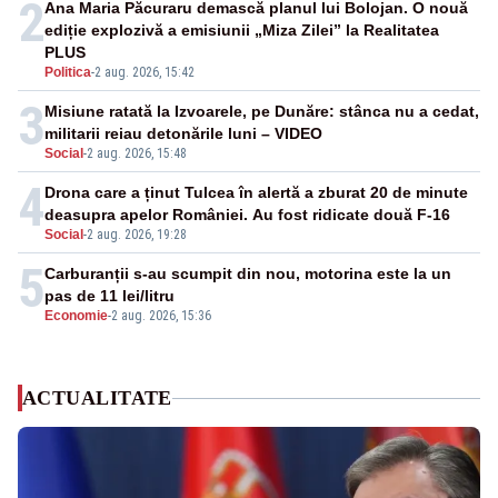
2
Ana Maria Păcuraru demască planul lui Bolojan. O nouă
ediție explozivă a emisiunii „Miza Zilei” la Realitatea
PLUS
Politica
-
2 aug. 2026, 15:42
3
Misiune ratată la Izvoarele, pe Dunăre: stânca nu a cedat,
militarii reiau detonările luni – VIDEO
Social
-
2 aug. 2026, 15:48
4
Drona care a ținut Tulcea în alertă a zburat 20 de minute
deasupra apelor României. Au fost ridicate două F-16
Social
-
2 aug. 2026, 19:28
5
Carburanții s-au scumpit din nou, motorina este la un
pas de 11 lei/litru
Economie
-
2 aug. 2026, 15:36
ACTUALITATE