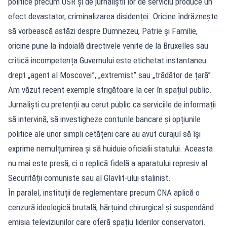
politice precum USR și de jurnaliștii lor de serviciu produce un
efect devastator, criminalizarea disidenței. Oricine îndrăznește
să vorbească astăzi despre Dumnezeu, Patrie și Familie,
oricine pune la îndoială directivele venite de la Bruxelles sau
critică incompetența Guvernului este etichetat instantaneu
drept „agent al Moscovei”, „extremist” sau „trădător de țară”.
Am văzut recent exemple strigătoare la cer în spațiul public.
Jurnaliști cu pretenții au cerut public ca serviciile de informații
să intervină, să investigheze conturile bancare și opțiunile
politice ale unor simpli cetățeni care au avut curajul să își
exprime nemulțumirea și să huiduie oficialii statului. Aceasta
nu mai este presă, ci o replică fidelă a aparatului represiv al
Securității comuniste sau al Glavlit-ului stalinist.
În paralel, instituții de reglementare precum CNA aplică o
cenzură ideologică brutală, hărțuind chirurgical și suspendând
emisia televiziunilor care oferă spațiu liderilor conservatori.