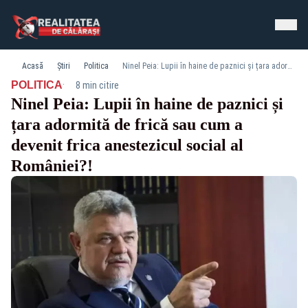
Acasă
Știri
Politica
Ninel Peia: Lupii în haine de paznici și țara adormită de frică sau cum a devenit frica anestezicul social al României?!
·
POLITICA
8 min citire
Ninel Peia: Lupii în haine de paznici și
țara adormită de frică sau cum a
devenit frica anestezicul social al
României?!