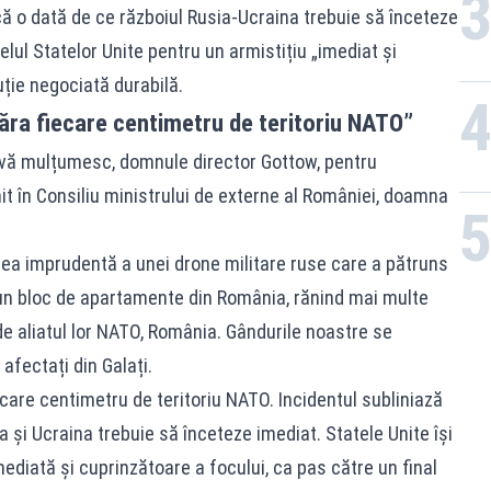
ncă o dată de ce războiul Rusia-Ucraina trebuie să înceteze
lul Statelor Unite pentru un armistițiu „imediat și
uție negociată durabilă.
ra fiecare centimetru de teritoriu NATO”
vă mulțumesc, domnule director Gottow, pentru
it în Consiliu ministrului de externe al României, doamna
ea imprudentă a unei drone militare ruse care a pătruns
t un bloc de apartamente din România, rănind mai multe
de aliatul lor NATO, România. Gândurile noastre se
 afectați din Galați.
re centimetru de teritoriu NATO. Incidentul subliniază
a și Ucraina trebuie să înceteze imediat. Statele Unite își
ediată și cuprinzătoare a focului, ca pas către un final