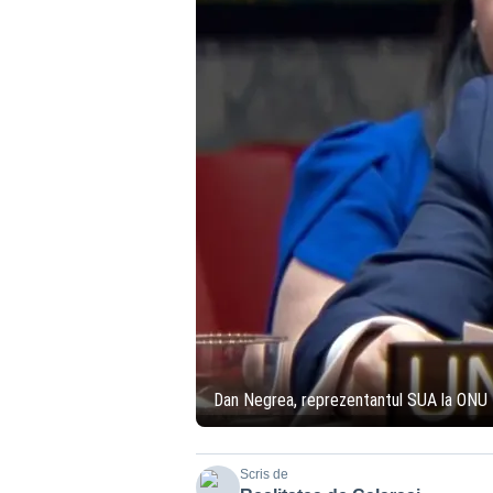
Dan Negrea, reprezentantul SUA la ONU
Scris de