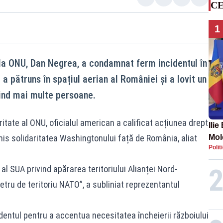
CE
1
la ONU, Dan Negrea, a condamnat ferm incidentul în
a pătruns în spațiul aerian al României și a lovit un
nind mai multe persoane.
uritate al ONU, oficialul american a calificat acțiunea drept
Ilie
mis solidaritatea Washingtonului față de România, aliat
Mold
Polit
Tofa
l SUA privind apărarea teritoriului Alianței Nord-
tru de teritoriu NATO”, a subliniat reprezentantul
ncidentul pentru a accentua necesitatea încheierii războiului