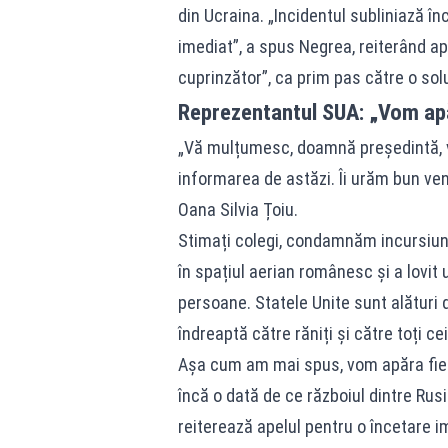
din Ucraina. „Incidentul subliniază î
imediat”, a spus Negrea, reiterând ape
cuprinzător”, ca prim pas către o sol
Reprezentantul SUA: „Vom apă
„Vă mulțumesc, doamnă președintă, 
informarea de astăzi. Îi urăm bun ven
Oana Silvia Țoiu.
Stimați colegi, condamnăm incursiun
în spațiul aerian românesc și a lovi
persoane. Statele Unite sunt alături 
îndreaptă către răniți și către toți cei
Așa cum am mai spus, vom apăra fieca
încă o dată de ce războiul dintre Rusi
reiterează apelul pentru o încetare im