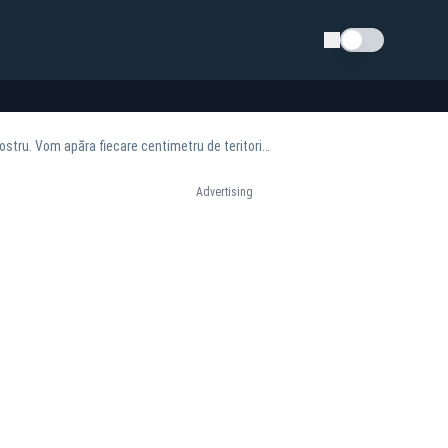
Schimba tema
Reprezentantul SUA la Consiliul de Securitate al ONU: „Suntem alături de România, aliatul nostru. Vom apăra fiecare centimetru de teritoriu NATO”
Advertising