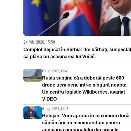
24 feb. 2026, 15:50
Complot dejucat în Serbia: doi bărbați, suspectaț
că plănuiau asasinarea lui Vučić
6 aug. 2026, 11:43
Rusia susține că a doborât peste 600
drone ucrainene într-o singură noapte.
Un centru logistic Wildberries, avariat
VIDEO
6 aug. 2026, 11:18
Bolojan: Vom aproba în maximum două
săptămâni un memorandum pentru
angajarea personalului din creșele