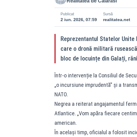
Realitatea de Calarasi
Publicat
Sursă
2 iun. 2026, 07:59
realitatea.net
Reprezentantul Statelor Unite 
care o dronă militară rusească 
bloc de locuințe din Galați, ră
Într-o intervenție la Consiliul de Sec
„o incursiune imprudentă” și a trans
NATO.
Negrea a reiterat angajamentul ferm a
Atlantice. „Vom apăra fiecare centime
american.
În același timp, oficialul a folosit i