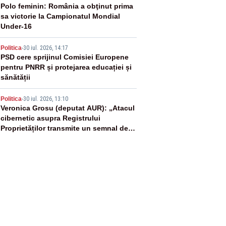
3
Polo feminin: România a obţinut prima
sa victorie la Campionatul Mondial
Under-16
4
Politica
-
30 iul. 2026, 14:17
PSD cere sprijinul Comisiei Europene
pentru PNRR și protejarea educației și
sănătății
5
Politica
-
30 iul. 2026, 13:10
Veronica Grosu (deputat AUR): „Atacul
cibernetic asupra Registrului
Proprietăților transmite un semnal de
neîncredere investitorilor”