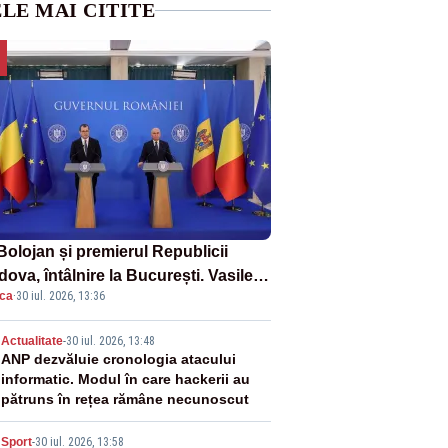
LE MAI CITITE
 Bolojan și premierul Republicii
ova, întâlnire la București. Vasile
ica
·
30 iul. 2026, 13:36
n, primit cu onoruri militare
2
Actualitate
-
30 iul. 2026, 13:48
ANP dezvăluie cronologia atacului
informatic. Modul în care hackerii au
pătruns în rețea rămâne necunoscut
Sport
-
30 iul. 2026, 13:58