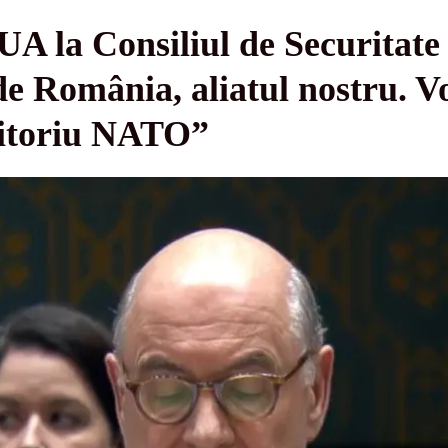
UA la Consiliul de Securitat
e România, aliatul nostru. V
ritoriu NATO”