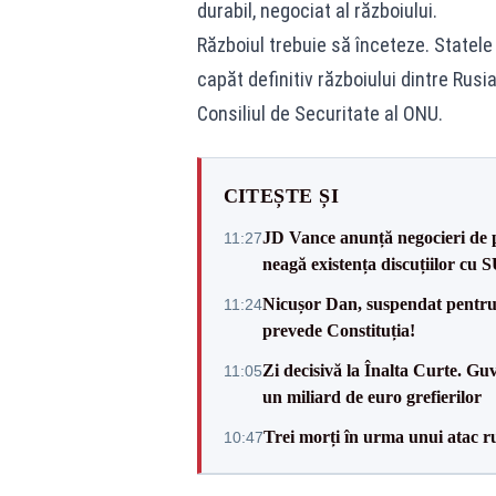
durabil, negociat al războiului.
Războiul trebuie să înceteze. Statele
capăt definitiv războiului dintre Rus
Consiliul de Securitate al ONU.
CITEȘTE ȘI
JD Vance anunță negocieri de pa
11:27
neagă existența discuțiilor cu 
Nicușor Dan, suspendat pentru
11:24
prevede Constituția!
Zi decisivă la Înalta Curte. Gu
11:05
un miliard de euro grefierilor
Trei morți în urma unui atac r
10:47