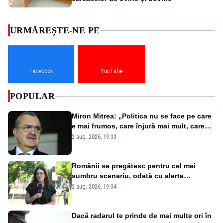
URMĂREȘTE-NE PE
Facebook
YouTube
POPULAR
Miron Mitrea: „Politica nu se face pe care
e mai frumos, care înjură mai mult, care
țipă mai tare, ci pe proiecte”
2 aug. 2026, 19:33
Românii se pregătesc pentru cel mai
sumbru scenariu, odată cu alerta
energetică
2 aug. 2026, 19:34
Dacă radarul te prinde de mai multe ori în