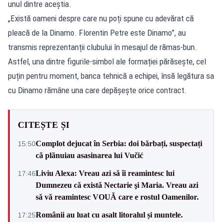
unul dintre aceștia.
„Există oameni despre care nu poți spune cu adevărat că
pleacă de la Dinamo. Florentin Petre este Dinamo”, au
transmis reprezentanții clubului în mesajul de rămas-bun.
Astfel, una dintre figurile-simbol ale formației părăsește, cel
puțin pentru moment, banca tehnică a echipei, însă legătura sa
cu Dinamo rămâne una care depășește orice contract.
CITEȘTE ȘI
Complot dejucat în Serbia: doi bărbați, suspectați
15:50
că plănuiau asasinarea lui Vučić
Liviu Alexa: Vreau azi sǎ îi reamintesc lui
17:46
Dumnezeu cǎ existǎ Nectarie şi Maria. Vreau azi
sǎ vǎ reamintesc VOUǍ care e rostul Oamenilor.
Românii au luat cu asalt litoralul și muntele.
17:25