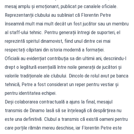
mesaj amplu și emoționant, publicat pe canalele oficiale.
Reprezentanții clubului au subliniat că Florentin Petre
înseamnă mult mai mult decât un fost jucător sau un membru
al staff-ului tehnic. Pentru generații întregi de suporteri, el
reprezintă spiritul dinamovist, fiind unul dintre cei mai
respectați căpitani din istoria modernă a formației.
Oficialii au evidențiat contribuția sa din ultimii ani, descriindu-l
drept o legătură esențială între noile generații de jucători și
valorile tradiționale ale clubului. Dincolo de rolul avut pe banca
tehnică, Petre a fost considerat un reper pentru vestiar și
pentru identitatea echipei.
Deși colaborarea contractuală a ajuns la final, mesajul
transmis de Dinamo lasă să se înțeleagă că despărțirea nu
este una definitivă. Clubul a transmis că există oameni pentru
care porțile rămân mereu deschise, iar Florentin Petre este