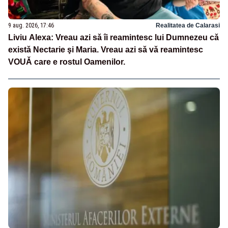
9 aug. 2026, 17:46
Realitatea de Calarasi
Liviu Alexa: Vreau azi sǎ îi reamintesc lui Dumnezeu cǎ
existǎ Nectarie şi Maria. Vreau azi sǎ vǎ reamintesc
VOUǍ care e rostul Oamenilor.