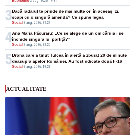
Economie
-
2 aug. 2026, 19:34
3
Dacă radarul te prinde de mai multe ori în aceeași zi,
scapi cu o singură amendă? Ce spune legea
Social
-
2 aug. 2026, 21:29
4
Ana Maria Păcuraru: „Ce se alege de un om căruia i se
închide singura lui portiță?”
Social
-
2 aug. 2026, 23:25
5
Drona care a ținut Tulcea în alertă a zburat 20 de minute
deasupra apelor României. Au fost ridicate două F-16
Social
-
2 aug. 2026, 19:28
ACTUALITATE