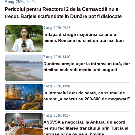
9 aug. 2026, 16:48
Pericolul pentru Reactorul 2 de la Cernavodă nu a
trecut. Barjele scufundate în Dunăre pot fi dislocate
9 aug. 2026, 09:28
Inflația distruge majorarea salariului
minim. Românii nu simt un trai mai bun
7 aug. 2026, 14:03
Dunărea crește ușor la intrarea în țară, dar
rămâne mult sub media lunii august
7 aug. 2026, 13:02
În intervalul orar de seară, consumul de
curent „a scăzut cu 200-300 de megawați”
7 aug. 2026, 10:57
ANSVSA a negociat, la Ankara, un acord
pentru facilitarea tranzitului prin Turcia al
carcaselor de ovine și bovine