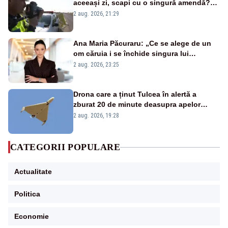
aceeași zi, scapi cu o singură amendă?
Ce spune legea
2 aug. 2026, 21:29
Ana Maria Păcuraru: „Ce se alege de un
om căruia i se închide singura lui
portiță?”
2 aug. 2026, 23:25
Drona care a ținut Tulcea în alertă a
zburat 20 de minute deasupra apelor
României. Au fost ridicate două F-16
2 aug. 2026, 19:28
CATEGORII POPULARE
Actualitate
Politica
Economie