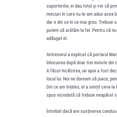
suporterilor, ei dau totul și vor să p
meciuri în care nu le-am adus acea bu
dar e din ce în ce mai greu. Trebuie 
putem să arătăm la fel. Pentru că nu 
adăugat el.
Antrenorul a explicat că portarul Mari
înlocuirea după doar trei minute din 
A făcut încălzirea, iar apoi a fost de
locul lui. Noi ne doream să joace, pen
Din ce am înțeles, el a simțit ceva la 
spus niciodată că trebuie neapărat să
Întrebat dacă are susținerea conducer