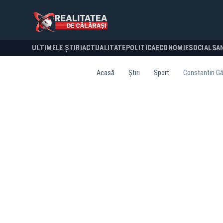
ULTIMELE ȘTIRI
ACTUALITATE
POLITICA
ECONOMIE
SOCIAL
SA
Acasă
Știri
Sport
Constantin Gâl