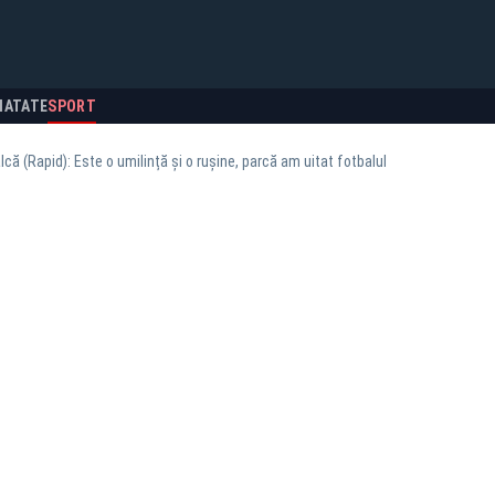
NATATE
SPORT
că (Rapid): Este o umilință și o rușine, parcă am uitat fotbalul