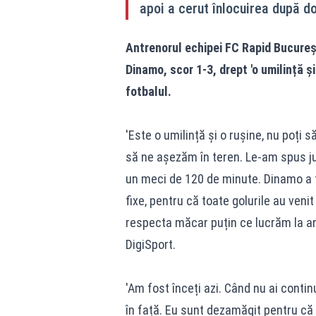
apoi a cerut înlocuirea după do
Antrenorul echipei FC Rapid Bucureș
Dinamo, scor 1-3, drept 'o umilință și
fotbalul.
'Este o umilință și o rușine, nu poți s
să ne așezăm în teren. Le-am spus ju
un meci de 120 de minute. Dinamo a fo
fixe, pentru că toate golurile au venit 
respecta măcar puțin ce lucrăm la an
DigiSport.
'Am fost înceți azi. Când nu ai contin
în față. Eu sunt dezamăgit pentru că 