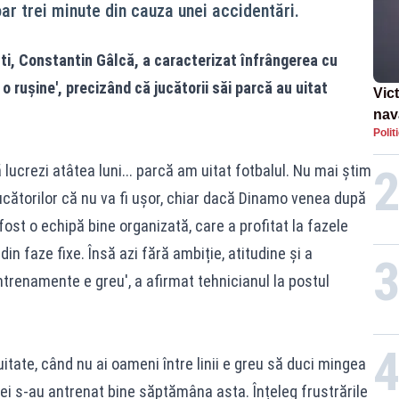
ar trei minute din cauza unei accidentări.
ti, Constantin Gâlcă, a caracterizat înfrângerea cu
 o rușine', precizând că jucătorii săi parcă au uitat
Vic
nav
Polit
ca ș
36 
ă lucrezi atâtea luni... parcă am uitat fotbalul. Nu mai știm
cătorilor că nu va fi ușor, chiar dacă Dinamo venea după
st o echipă bine organizată, care a profitat la fazele
din faze fixe. Însă azi fără ambiție, atitudine și a
trenamente e greu', a afirmat tehnicianul la postul
uitate, când nu ai oameni între linii e greu să duci mingea
ei s-au antrenat bine săptămâna asta. Înțeleg frustrările