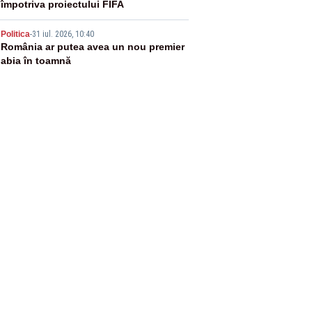
împotriva proiectului FIFA
5
Politica
-
31 iul. 2026, 10:40
România ar putea avea un nou premier
abia în toamnă