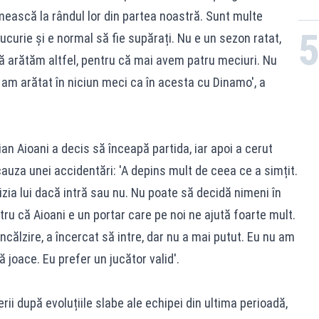
rimească la rândul lor din partea noastră. Sunt multe
curie și e normal să fie supărați. Nu e un sezon ratat,
să arătăm altfel, pentru că mai avem patru meciuri. Nu
am arătat în niciun meci ca în acesta cu Dinamo', a
an Aioani a decis să înceapă partida, iar apoi a cerut
cauza unei accidentări: 'A depins mult de ceea ce a simțit.
cizia lui dacă intră sau nu. Nu poate să decidă nimeni în
tru că Aioani e un portar care pe noi ne ajută foarte mult.
încălzire, a încercat să intre, dar nu a mai putut. Eu nu am
 joace. Eu prefer un jucător valid'.
ii după evoluțiile slabe ale echipei din ultima perioadă,