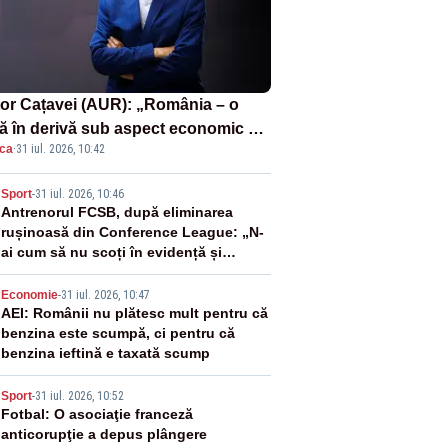
tor Cațavei (AUR): „România – o
ă în derivă sub aspect economic –
ica
·
31 iul. 2026, 10:42
i rezultat al guvernărilor din ultimii
de ani”
2
Sport
-
31 iul. 2026, 10:46
Antrenorul FCSB, după eliminarea
rușinoasă din Conference League: „N-
ai cum să nu scoți în evidență și
lucrurile bune”
3
Economie
-
31 iul. 2026, 10:47
AEI: Românii nu plătesc mult pentru că
benzina este scumpă, ci pentru că
benzina ieftină e taxată scump
4
Sport
-
31 iul. 2026, 10:52
Fotbal: O asociaţie franceză
anticorupţie a depus plângere