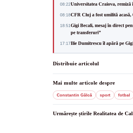
Universitatea Craiova, remiză 
08:22
CFR Cluj a fost umilită acasă,
08:18
Gigi Becali, mesaj în direct p
18:51
pe transferuri”
Ilie Dumitrescu îl apără pe Gi
17:17
Distribuie articolul
Mai multe articole despre
Constantin Gâlcă
sport
fotbal
Urmărește știrile Realitatea de Cal