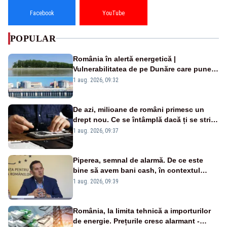
Facebook
YouTube
POPULAR
România în alertă energetică |
Vulnerabilitatea de pe Dunăre care pune
în pericol Centrala Cernavodă era
1 aug. 2026, 09:32
cunoscută de pe vremea lui Ceaușescu
De azi, milioane de români primesc un
drept nou. Ce se întâmplă dacă ți se strică
un produs
1 aug. 2026, 09:37
Piperea, semnal de alarmă. De ce este
bine să avem bani cash, în contextul
alertei energetice?
1 aug. 2026, 09:39
România, la limita tehnică a importurilor
de energie. Prețurile cresc alarmant -