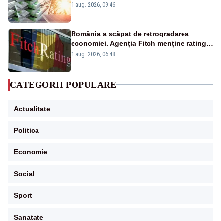
Analiză Realitatea Plus
1 aug. 2026, 09:46
România a scăpat de retrogradarea
economiei. Agenția Fitch menține ratingul
„BBB-” cu perspectivă negativă
1 aug. 2026, 06:48
CATEGORII POPULARE
Actualitate
Politica
Economie
Social
Sport
Sanatate