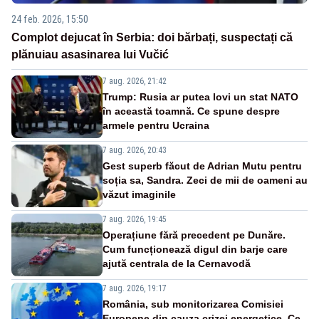
24 feb. 2026, 15:50
Complot dejucat în Serbia: doi bărbați, suspectați că
plănuiau asasinarea lui Vučić
7 aug. 2026, 21:42
Trump: Rusia ar putea lovi un stat NATO
în această toamnă. Ce spune despre
armele pentru Ucraina
7 aug. 2026, 20:43
Gest superb făcut de Adrian Mutu pentru
soția sa, Sandra. Zeci de mii de oameni au
văzut imaginile
7 aug. 2026, 19:45
Operațiune fără precedent pe Dunăre.
Cum funcționează digul din barje care
ajută centrala de la Cernavodă
7 aug. 2026, 19:17
România, sub monitorizarea Comisiei
Europene din cauza crizei energetice. Ce