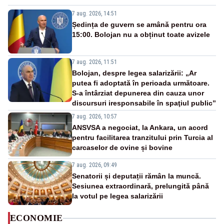
7 aug. 2026, 14:51
Ședința de guvern se amână pentru ora
15:00. Bolojan nu a obținut toate avizele
7 aug. 2026, 11:51
Bolojan, despre legea salarizării: „Ar
putea fi adoptată în perioada următoare.
S-a întârziat depunerea din cauza unor
discursuri iresponsabile în spaţiul public”
7 aug. 2026, 10:57
ANSVSA a negociat, la Ankara, un acord
pentru facilitarea tranzitului prin Turcia al
carcaselor de ovine și bovine
7 aug. 2026, 09:49
Senatorii și deputații rămân la muncă.
Sesiunea extraordinară, prelungită până
la votul pe legea salarizării
ECONOMIE