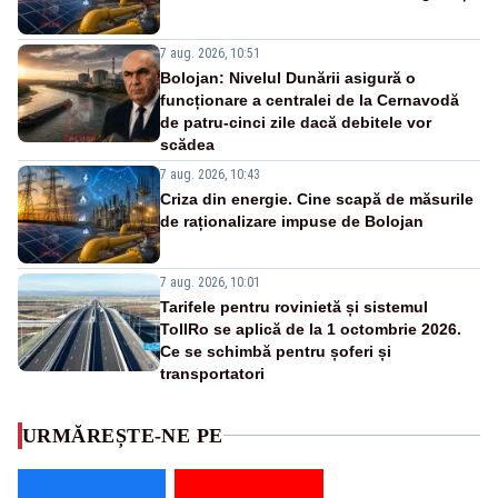
7 aug. 2026, 10:51
Bolojan: Nivelul Dunării asigură o
funcționare a centralei de la Cernavodă
de patru-cinci zile dacă debitele vor
scădea
7 aug. 2026, 10:43
Criza din energie. Cine scapă de măsurile
de raționalizare impuse de Bolojan
7 aug. 2026, 10:01
Tarifele pentru rovinietă și sistemul
TollRo se aplică de la 1 octombrie 2026.
Ce se schimbă pentru șoferi și
transportatori
URMĂREȘTE-NE PE