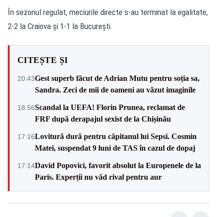
În sezonul regulat, meciurile directe s-au terminat la egalitate,
2-2 la Craiova și 1-1 la București.
CITEȘTE ȘI
Gest superb făcut de Adrian Mutu pentru soția sa,
20:43
Sandra. Zeci de mii de oameni au văzut imaginile
Scandal la UEFA! Florin Prunea, reclamat de
18:56
FRF după derapajul sexist de la Chișinău
Lovitură dură pentru căpitanul lui Sepsi. Cosmin
17:16
Matei, suspendat 9 luni de TAS în cazul de dopaj
David Popovici, favorit absolut la Europenele de la
17:14
Paris. Experții nu văd rival pentru aur