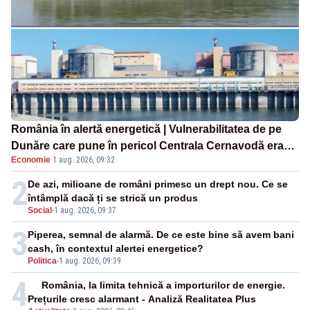
România în alertă energetică | Vulnerabilitatea de pe
Dunăre care pune în pericol Centrala Cernavodă era
Economie
·
1 aug. 2026, 09:32
cunoscută de pe vremea lui Ceaușescu
2
De azi, milioane de români primesc un drept nou. Ce se
întâmplă dacă ți se strică un produs
Social
-
1 aug. 2026, 09:37
3
Piperea, semnal de alarmă. De ce este bine să avem bani
cash, în contextul alertei energetice?
Politica
-
1 aug. 2026, 09:39
4
România, la limita tehnică a importurilor de energie.
Prețurile cresc alarmant - Analiză Realitatea Plus