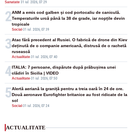
Sanatate
·
31 iul. 2026, 07:29
2
ANM a emis cod galben și cod portocaliu de caniculă.
Temperaturile urcă până la 38 de grade, iar nopțile devin
tropicale
Social
-
31 iul. 2026, 07:39
3
Atac fără precedent al Rusiei. O fabrică de drone din Kiev
deținută de o companie americană, distrusă de o rachetă
rusească
Actualitate
-
31 iul. 2026, 07:40
4
ITALIA: 7 persoane, dispărute după prăbușirea unei
clădiri în Sicilia | VIDEO
Actualitate
-
31 iul. 2026, 07:50
5
Alertă aeriană la graniță pentru a treia oară în 24 de ore.
Două aeronave Eurofighter britanice au fost ridicate de la
sol
Social
-
31 iul. 2026, 07:24
ACTUALITATE