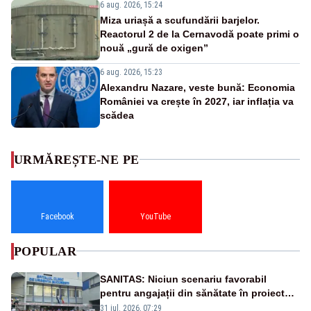
6 aug. 2026, 15:24
Miza uriașă a scufundării barjelor.
Reactorul 2 de la Cernavodă poate primi o
nouă „gură de oxigen”
6 aug. 2026, 15:23
Alexandru Nazare, veste bună: Economia
României va crește în 2027, iar inflația va
scădea
URMĂREȘTE-NE PE
Facebook
YouTube
POPULAR
SANITAS: Niciun scenariu favorabil
pentru angajații din sănătate în proiectul
Legii salarizării
31 iul. 2026, 07:29