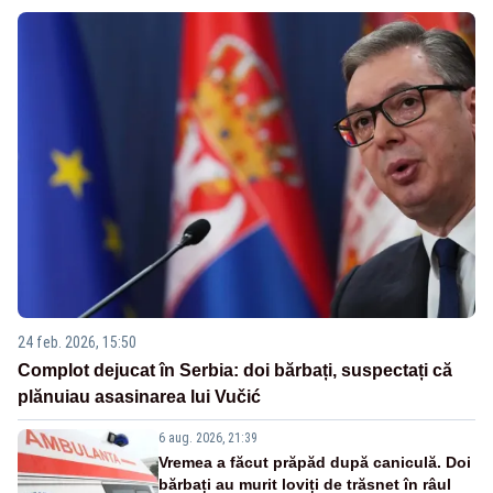
24 feb. 2026, 15:50
Complot dejucat în Serbia: doi bărbați, suspectați că
plănuiau asasinarea lui Vučić
6 aug. 2026, 21:39
Vremea a făcut prăpăd după caniculă. Doi
bărbați au murit loviți de trăsnet în râul