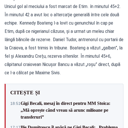
Unicul gol al meciului a fost marcat de Etim. în minutul 45+2.
În minutul 42 a avut loc o altercaţie generală între cele două
echipe. Kennedy Boateng l-a lovit cu genunchiul în cap pe
Etim, după ce nigerianul căzuse, şi a urmat un meleu chiar
lângă băncile de rezerve. Daniel Tudor, antrenorul cu portarii de
la Craiova, a fost trimis în tribune. Boateng a văzut „galben”, la
fel şi Alexandru Creţu, rezerva oltenilor. În minutul 45+6,
căpitanul craiovean Nicuşor Bancu a văzut „roşu” direct, după
ce l-a călcat pe Maxime Sivis.
CITEȘTE ȘI
Gigi Becali, mesaj în direct pentru MM Stoica:
18:51
„Mă oprește când vreau să arunc milioane pe
transferuri”
Ilie Dumitrescu îl apără pe Gigi Becali: „Problema
17:17