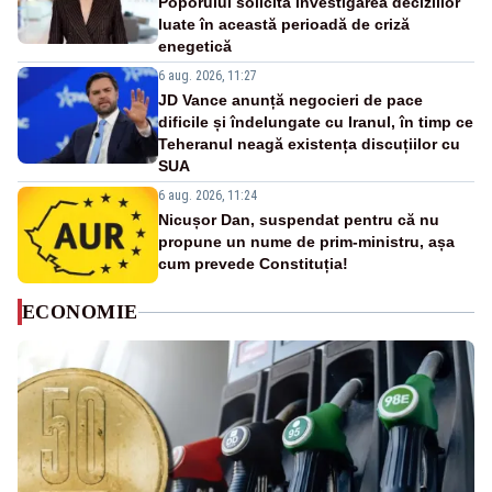
Poporului solicită investigarea deciziilor
luate în această perioadă de criză
enegetică
6 aug. 2026, 11:27
JD Vance anunță negocieri de pace
dificile și îndelungate cu Iranul, în timp ce
Teheranul neagă existența discuțiilor cu
SUA
6 aug. 2026, 11:24
Nicușor Dan, suspendat pentru că nu
propune un nume de prim-ministru, așa
cum prevede Constituția!
ECONOMIE