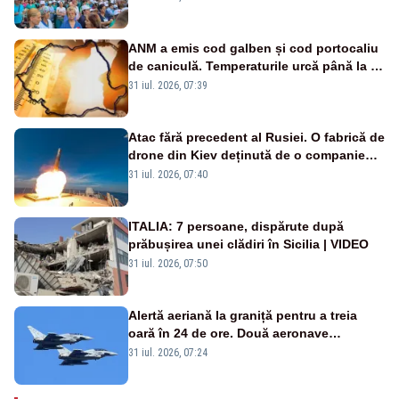
ANM a emis cod galben și cod portocaliu
de caniculă. Temperaturile urcă până la 38
de grade, iar nopțile devin tropicale
31 iul. 2026, 07:39
Atac fără precedent al Rusiei. O fabrică de
drone din Kiev deținută de o companie
americană, distrusă de o rachetă
31 iul. 2026, 07:40
rusească
ITALIA: 7 persoane, dispărute după
prăbușirea unei clădiri în Sicilia | VIDEO
31 iul. 2026, 07:50
Alertă aeriană la graniță pentru a treia
oară în 24 de ore. Două aeronave
Eurofighter britanice au fost ridicate de la
31 iul. 2026, 07:24
sol